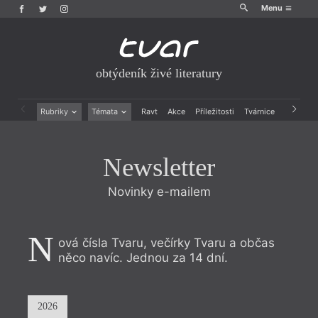
Menu
obtýdeník živé literatury
Rubriky
Témata
Ravt
Akce
Příležitosti
Tvárnice
Archiv
Beletrie
Ženy v katolické literatuře
Drobná publicistika
Právě vychází
Newsletter
Esejistika
Mauzoleum
Recenze a reflexe
Divadlo
Novinky e-mailem
Reportáže
Historie kolonialismu
Rozhovory
Dokument
Výroční ceny
N
ová čísla Tvaru, večírky Tvaru a občas
něco navíc. Jednou za 14 dní.
2026