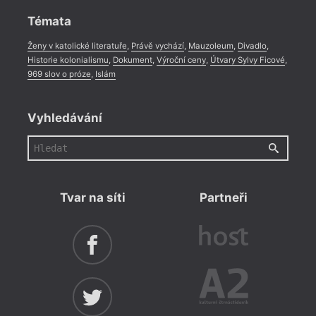
Témata
Ženy v katolické literatuře
,
Právě vychází
,
Mauzoleum
,
Divadlo
,
Historie kolonialismu
,
Dokument
,
Výroční ceny
,
Útvary Sylvy Ficové
,
969 slov o próze
,
Islám
Vyhledávání
Tvar na síti
Partneři