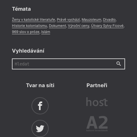
Témata
Ženy v katolické literatuře
,
Právě vychází
,
Mauzoleum
,
Divadlo
,
Historie kolonialismu
,
Dokument
,
Výroční ceny
,
Útvary Sylvy Ficové
,
969 slov o próze
,
Islám
Vyhledávání
Tvar na síti
Partneři