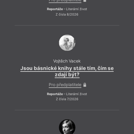
Reportáže
– Literární život
Z čísla 8/2026
Vojtěch Vacek
Jsou básnické knihy stále tím, čím se
Js
zdají být?
Pro předplatitele
Reportáže
– Literární život
Z čísla 7/2026