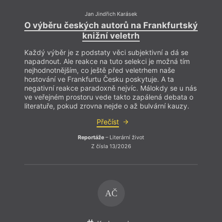
Jan Jindřich Karásek
O výběru českých autorů na Frankfurtský
O vý
knižní veletrh
Každý výběr je z podstaty věci subjektivní a dá se
Každý
napadnout. Ale reakce na tuto selekci je možná tím
napad
nejhodnotnějším, co ještě před veletrhem naše
nejho
hostování ve Frankfurtu Česku poskytuje. A ta
hosto
negativní reakce paradoxně nejvíc. Málokdy se u nás
negat
ve veřejném prostoru vede takto zapálená debata o
ve ve
literatuře, pokud zrovna nejde o až bulvární kauzy.
liter
Přečíst
Reportáže
– Literární život
Z čísla 13/2026
AČ