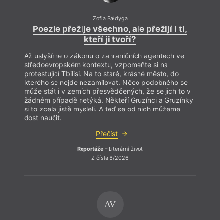
Zofia Bałdyga
Poezie přežije všechno, ale přežijí i ti,
Po
kteří ji tvoří?
Až uslyšíme o zákonu o zahraničních agentech ve
Až us
středoevropském kontextu, vzpomeňte si na
střed
protestující Tbilisi. Na to staré, krásné město, do
protes
kterého se nejde nezamilovat. Něco podobného se
které
může stát i v zemích přesvědčených, že se jich to v
může 
žádném případě netýká. Někteří Gruzínci a Gruzínky
žádné
si to zcela jistě mysleli. A teď se od nich můžeme
si to
dost naučit.
dost 
Přečíst
Reportáže
– Literární život
Z čísla 6/2026
AV