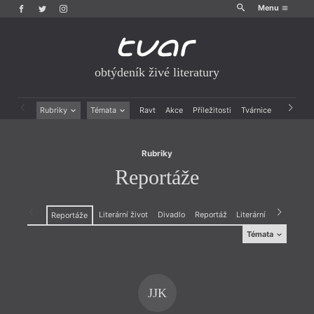
Menu
obtýdeník živé literatury
Rubriky
Reportáže
Rubriky
Témata
Ravt
Akce
Příležitosti
Tvárnice
Archiv
Beletrie
Ženy v katolické literatuře
Drobná publicistika
Právě vychází
Rubriky
Esejistika
Mauzoleum
Reportáže
Recenze a reflexe
Divadlo
Reportáže
Historie kolonialismu
Rozhovory
Dokument
Literární život
Divadlo
Reportáž
Literární zítřky
Krit
Reportáže
Výroční ceny
Témata
Témata
Výroční ceny
,
Divadlo
JJK