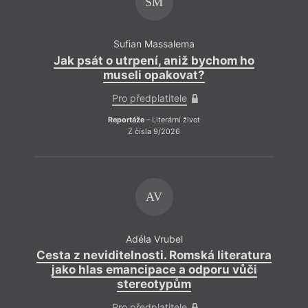
SM
Sufian Massalema
Jak psát o utrpení, aniž bychom ho
J
museli opakovat?
Pro předplatitele
Reportáže
– Literární život
Z čísla 9/2026
AV
Adéla Vrubel
Cesta z neviditelnosti. Romská literatura
Cest
jako hlas emancipace a odporu vůči
j
stereotypům
Pro předplatitele