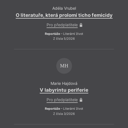
Adéla Vrubel
O literatuře, která prolomí ticho femicidy
O li
Pro předplatitele
Reportáže
– Literární život
Z čísla 5/2026
MH
Marie Hajdová
V labyrintu periferie
Pro předplatitele
Reportáže
– Literární život
Z čísla 3/2026