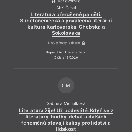
Karlovarsko
Aleš Česal
Literatura přerušené paměti.
Sudetoněmecká a poválečná literární
Su
kultura Karlovarska, Chebska a
Sokolovska
Pro předplatitele
Reportáže
– Literární život
Z čísla 12/2026
GM
Gabriela Michálková
Literatura žije! Už podesáté. Když se z
Li
literatury, hudby, debat a dalších
fenoménů stávají kulisy pro lidství a
f
lidskost