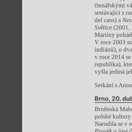
čtenářskými vá
sestávající z 
del caos) a
Nes
Světice
(2001, 
Mariiny pohádk
V roce 2003 st
indiánů), o dva
v roce 2014 se
republika), kte
vyšla jediná j
Setkání s Anto
Brno, 20. du
Brněnská Mahe
polské kultury
Narodila se v 
Pravěk a jiné 