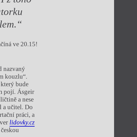
utorku
ylem.“
číná ve 20.15!
ad nazvaný
m kouzlu“.
, který bude
m pojí. Ásgeir
ličtině a nese
 a učitel. Do
tační práci, a
rver
lidovky.cz
o českou