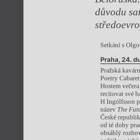
důvodu sa
středoevro
Setkání s Olg
Praha, 24. d
Pražská kavárn
Poetry Cabaret
Hostem večera b
recitovat své 
H Ingólfsson p
název
The Fut
České republik
od té doby pra
obsáhlý rozhov