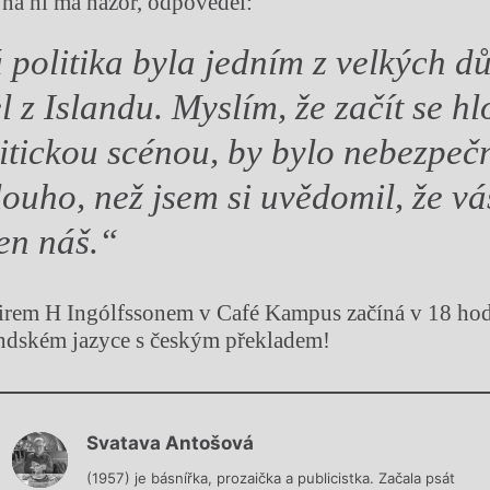
ý na ni má názor, odpověděl:
 politika byla jedním z velkých d
l z Islandu. Myslím, že začít se h
itickou scénou, by bylo nebezpečné
louho, než jsem si uvědomil, že vá
ten náš.“
eirem H Ingólfssonem v Café Kampus začíná v 18 hod
andském jazyce s českým překladem!
Chviličku.
Svatava Antošová
Načítá se.
(1957) je básnířka, prozaička a publicistka. Začala psát