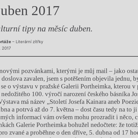
uben 2017
y
lturní tipy na měsíc duben.
rtáže
– Literární zítřky
. 2017
novými pozvánkami, kterými je můj mail – jako osta
 doslova zavalen, jsem s potěšením objevila jednu, b
á se o výstavu v pražské Galerii Portheimka, kterou v
y nedožitého 100. výročí narození českého básníka Jo
 Výstava má název „Století Josefa Kainara aneb Poezie
ubna a potrvá až do 7. května – dost času tedy na to ji
mých informací vám ovšem mohu prozradit i něco, c
kách Galerie Portheimka bohužel nedočtete: že totiž
 pro zvané a proběhne o den dříve, 5. dubna od 17 ho