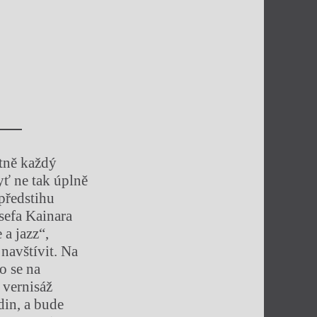
tně každý
yť ne tak úplně
 předstihu
sefa Kainara
 a jazz“,
 navštívit. Na
o se na
 vernisáž
din, a bude