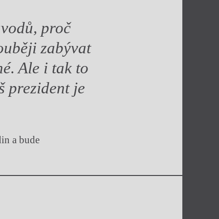
ůvodů, proč
louběji zabývat
. Ale i tak to
š prezident je
in a bude