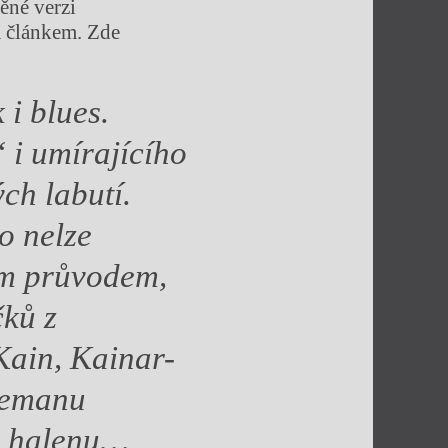
ěné verzi
m článkem. Zde
 i blues.
 i umírajícího
ch labutí.
o nelze
ým průvodem,
čků z
ain, Kainar-
lemanu
u halenu…