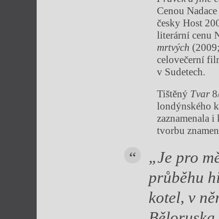
Cenou Nadace 
česky Host 20
literární cenu
mrtvých
(2009;
celovečerní fi
v Sudetech.
Tištěný
Tvar
8/
londýnského kn
zaznamenala i 
tvorbu znamen
„Je pro mě
průběhu hi
kotel, v n
Běloruska… 