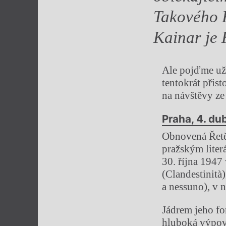
Takového K
Kainar je
Ale pojďme už 
tentokrát přis
na návštěvy ze 
Praha, 4. d
Obnovená Řetěz
pražským liter
30. října 1947
(Clandestinità
a nessuno), v n
Jádrem jeho fo
hluboká výpově