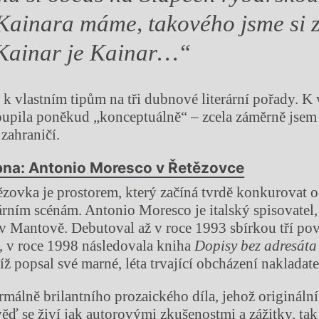
ainara máme, takového jsme si za
 Kainar je Kainar…“
k vlastním tipům na tři dubnové literární pořady. K
toupila poněkud „konceptuálně“ – zcela záměrně jsem 
zahraničí.
ubna: Antonio Moresco v Řetězovce
ovka je prostorem, který začíná tvrdě konkurovat o
árním scénám. Antonio Moresco je italský spisovatel, 
 v Mantově. Debutoval až v roce 1993 sbírkou tří po
), v roce 1998 následovala kniha
Dopisy bez adresáta
íž popsal své marné, léta trvající obcházení nakladate
rmálně brilantního prozaického díla, jehož originální
ď se živí jak autorovými zkušenostmi a zážitky, tak 