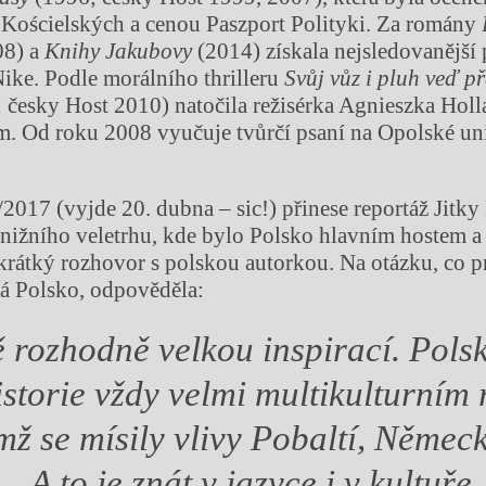
Kościelských a cenou Paszport Polityki. Za romány
08) a
Knihy Jakubovy
(2014) získala nejsledovanější
 Nike. Podle morálního thrilleru
Svůj vůz i pluh veď př
 česky Host 2010) natočila režisérka Agnieszka Hol
lm. Od roku 2008 vyučuje tvůrčí psaní na Opolské uni
2017 (vyjde 20. dubna – sic!) přinese reportáž Jitk
ižního veletrhu, kde bylo Polsko hlavním hostem a
krátký rozhovor s polskou autorkou. Na otázku, co pro
á Polsko, odpověděla:
 rozhodně velkou inspirací. Polsk
storie vždy velmi multikulturním 
ěmž se mísily vlivy Pobaltí, Němec
A to je znát v jazyce i v kultuře.