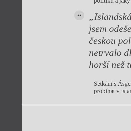
politiku a jak
„Islandská
jsem odeše
českou pol
netrvalo d
horší než 
Setkání s Ásg
probíhat v isl