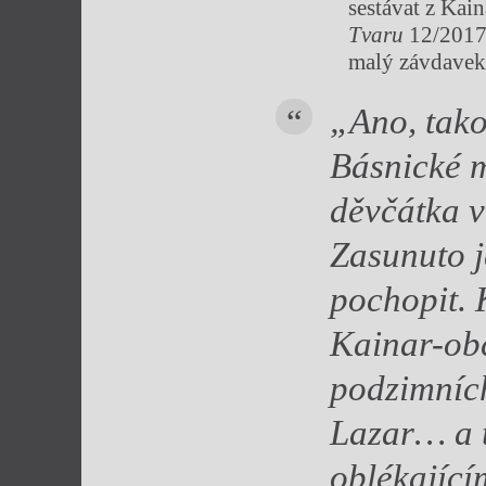
sestávat z Kai
Tvaru
12/2017 
malý závdavek
„
Ano, tako
Básnické m
děvčátka v
Zasunuto j
pochopit.
Kainar-obč
podzimníc
Lazar… a 
oblékajíc