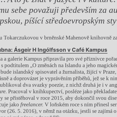
mu sebe považuji především za a
pskou, píšící středoevropským st
ou Tokarczukovou v brněnské Mahenově knihovně za
ubna: Ásgeir H Ingólfsson v Café Kampus
a a galerie Kampus připravila pro své příznivce poř
 s podtitulem „O změnách na Islandu a jeho magické
ude islandský spisovatel a žurnalista, žijící v Praze
básně a doprovázet je vyprávěním příběhů, jež se k ni
ublikoval dva svazky poezie, z nichž druhá je i v ang
ure
. Pracoval v knihkupectví, posléze jako překladatel
y se přistěhoval v roce 2015, aby dokončil svou diser
cuje jako
freelancer.
V loňském roce s ním přinesl se
or (26. 5. 2016), v němž na otázku, jestli se zajímá 