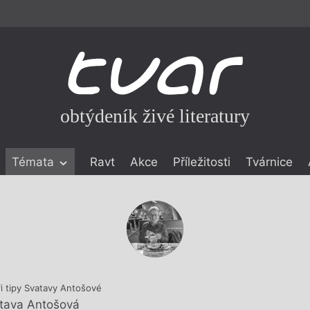
obtýdeník živé literatury
Témata
Ravt
Akce
Příležitosti
Tvárnice
ické literatuře
icistika
zí
eflexe
onialismu
ři tipy Svatavy Antošové
tava Antošová