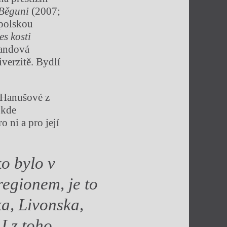
Běguni
(2007;
 polskou
es kosti
landová
verzitě. Bydlí
y Hanušové z
 kde
 ni a pro její
o bylo v
regionem, je to
ka, Livonska,
 I z toho