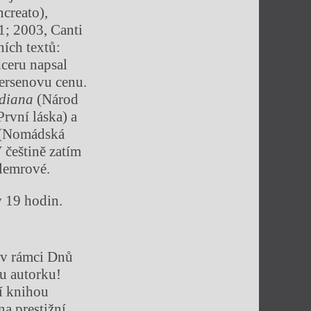
ncreato),
; 2003, Canti
ních textů:
dceru napsal
dersenovu cenu.
ndiana
(Národ
První láska) a
e (Nomádská
 češtině zatím
lemrové.
v 19 hodin.
 v rámci Dnů
ou autorku!
í knihou
a prestižní