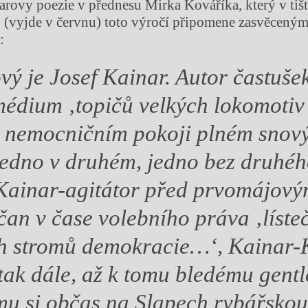
narovy poezie v přednesu Mirka Kováříka, který v tišt
(vyjde v červnu) toto výročí připomene zasvěcený
:
vý je Josef Kainar. Autor častušek
édium ‚topičů velkých lokomotiv‘
 nemocničním pokoji plném snový
edno v druhém, jedno bez druhéh
 Kainar-agitátor před prvomájov
an v čase volebního práva ‚líste
h stromů demokracie…‘, Kainar-K
tak dále, až k tomu bledému gent
ímu si občas na Slapech rybářsko