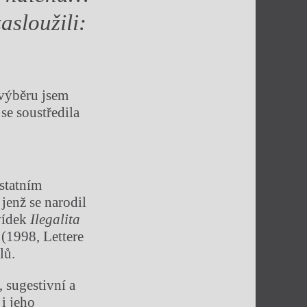
sloužili:
 výběru jsem
se soustředila
statním
jenž se narodil
vídek
Ilegalita
(1998, Lettere
lů.
, sugestivní a
i jeho