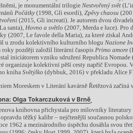
šněmi, je monumentální trilogie
Nestvořený svět
(L’i
románů
Počátky
(1998, Gli esordi),
Zpěvy chaosu
(2001
tvoření
(2015, Gli increati). Je autorem dvou divadel
La santa),
Hovno a světlo
(2007, Merda e luce). Pro 
y (2007, Le favole della Maria), za které získal An
ál u zrodu kolektivního kulturního blogu
Nazione I
 roky později založil literární časopis
Primo amore
(
 stal iniciátorem vzniku sdružení Republica Nomad
ré organizuje kolektivní pěší cesty napříč Evropou. V
eho kniha
Světýlko
(dybbuk, 2016) v překladu Alice F
niem Moreskem v Literání kavárně Řetězová začíná 
bna: Olga Tokarczuková v Brně
nova knihovna přichystala pro milovníky literatury
 opravdu těžký kalibr – nejčtenější současnou polsk
roce 1962 a mezinárodního úspěchu dosáhla svou třet
časy
(1996; česky Host 1999, 2007), která byla oceněn