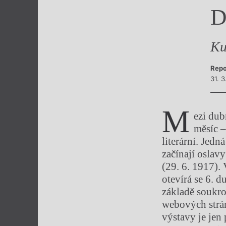
D
Výroční cen
Ku
Repo
31. 3
M
ezi dub
měsíc –
literární. Jedn
začínají oslav
(29. 6. 1917).
otevírá se 6. d
základě soukro
webových strán
výstavy je jen