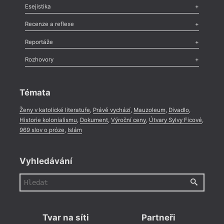
Odlesk
,
Zasláno
,
Nezařazené
,
Novinky v Tvaru
,
Slovo
,
Výročí
,
Esejistika
Nekrolog
,
Glosa
,
Sloupek
,
Pozvánka
,
Literární soutěž
,
Komentář
,
Celá rubrika
Esej
,
Pádlo
,
Úvaha
,
Texty
,
Studie
,
Celá rubrika
Recenze a reflexe
Recenze
,
Dvakrát
,
Horké párky
,
969 slov o próze
,
Reportáže
Méně slov o próze
,
Celá rubrika
Literární zítřky
,
Reportáž
,
Literární život
,
Divadlo
,
Kritický ohlas
,
Rozhovory
Celá rubrika
Rozhovor
,
Anketa
,
Celá rubrika
Témata
Ženy v katolické literatuře
,
Právě vychází
,
Mauzoleum
,
Divadlo
,
Historie kolonialismu
,
Dokument
,
Výroční ceny
,
Útvary Sylvy Ficové
,
969 slov o próze
,
Islám
Vyhledávání
Tvar na síti
Partneři