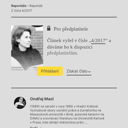
Reportáže
– Reportáž
Z čísla 4/2017
Pro předplatitele
Článek vyšel v čísle „
4/2017
“ a
dáváme ho k dispozici
předplatitelům.
Přihlášení
Získat číslo
Chviličku.
Ondřej Macl
Načítá se.
(1989) se narodil v roce 1989 v Hradci Králové.
Vystudoval obory sociální práce a žurnalistika na
Masarykově univerzitě v Brně, autorské herectví na
DAMU a srovnávací literaturu na Univerzitě Karlově
v Praze, kde obhájil doktorskou práci ...