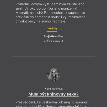
Poslední Foovým výstupem byla zajisté jeho
smrt (tři roky po pohřbu jeho manželky).
Mocnáři, na nichž Fo nenechal niť suchou, se
převlékli do černého a spustili vyumělkované
chvalozpěvy na svého nepřítele.
Přečíst
Esejistika
– Esej
Z čísla 20/2016
Ivana Myšková
Musí být knihovny sexy?
Přesvědčení, že veškerými ‚obsahy‘ disponuje
internet, a tak již knihovny svou původní funkci