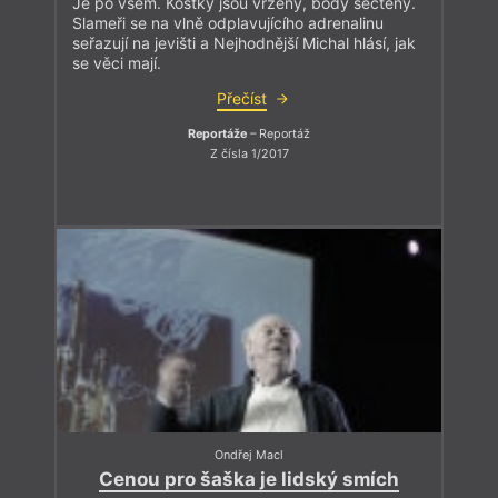
Je po všem. Kostky jsou vrženy, body sečteny.
Slameři se na vlně odplavujícího adrenalinu
seřazují na jevišti a Nejhodnější Michal hlásí, jak
se věci mají.
Přečíst
Reportáže
– Reportáž
Z čísla 1/2017
Ondřej Macl
Cenou pro šaška je lidský smích