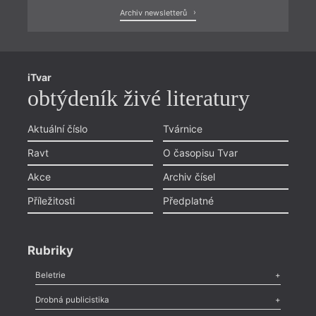
Archiv newsletterů
iTvar
obtýdeník živé literatury
Aktuální číslo
Tvárnice
Ravt
O časopisu Tvar
Akce
Archiv čísel
Příležitosti
Předplatné
Rubriky
Beletrie
Poezie
,
Próza
,
Dokumenty
,
Drama
,
Celá rubrika
Drobná publicistika