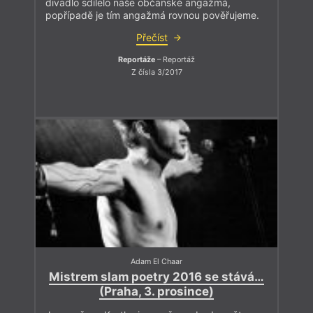
divadlo sdílelo naše občanské angažmá,
popřípadě je tím angažmá rovnou pověřujeme.
Přečíst
Reportáže
– Reportáž
Z čísla 3/2017
Adam El Chaar
Mistrem slam poetry 2016 se stává…
(Praha, 3. prosince)