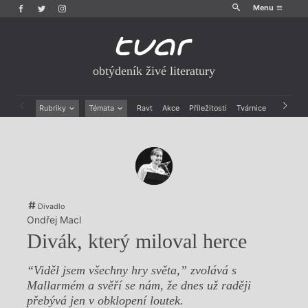
Menu
obtýdeník živé literatury
Rubriky
Témata
Ravt
Akce
Příležitosti
Tvárnice
Archiv
Beletrie
Ženy v katolické literatuře
Drobná publicistika
Právě vychází
Esejistika
Mauzoleum
Recenze a reflexe
Divadlo
Reportáže
Historie kolonialismu
Rozhovory
Dokument
Divadlo
Výroční ceny
Ondřej Macl
Divák, který miloval herce
“Viděl jsem všechny hry světa,” zvolává s
Mallarmém a svěří se nám, že dnes už raději
přebývá jen v obklopení loutek.