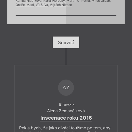
Kamila Hladíková
,
Karel Piorecký
,
Martin C. Putna
,
Miloš Urban
,
Ondřej Macl
,
Vít Slíva
,
Vojtěch Němec
Souvisí
AZ
Divadlo
Alena Zemančíková
Inscenace roku 2016
Řekla bych, že jako diváci toužíme po tom, aby