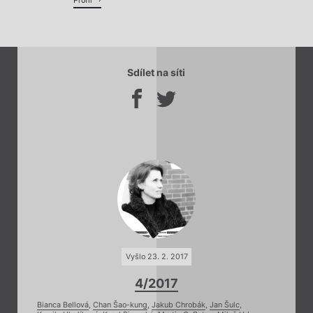
Profil
Sdílet na síti
Vyšlo 23. 2. 2017
4/2017
Bianca Bellová
,
Chan Šao-kung
,
Jakub Chrobák
,
Jan Šulc
,