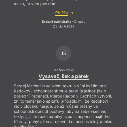
snaží
muka, to vám povídám.
košat
neber
Přečíst
Drobná publicistika
– Divadlo
Z čísla 7/2025
JŠ
Jan Šotkovský
Vysavač, šek a párek
Sergej Machonin ve svém textu o Vůni květin tuto
Radokovu schopnost shrnuje takto (a jelikož jde o
poslední inscenaci, kterou Radok v Čechách vytvořil,
Úkrok
zní to téměř jako epitaf): „Připadlo mi, že Radokovi
rychl
nic v člověku neujde. Je až hrůzně přesný ve
Zamys
schopnosti donutit postavy, aby na sebe všechno
jedná
řekly. […] Je rozeznatelný svou schopností najít dva
prosp
tři rysy, pohyb, tón a rozevřít tím nesnesitelný pohled
kroke
do člověka.“