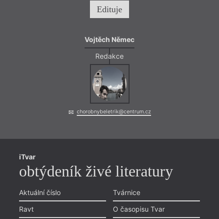
Edituje
Vojtěch Němec
Redakce
chorobnybeletrik@centrum.cz
Díla 
mimoř
subtil
Jde m
iTvar
absur
přímo
obtýdeník živé literatury
obraz
chutě
Aktuální číslo
Tvárnice
Ravt
O časopisu Tvar