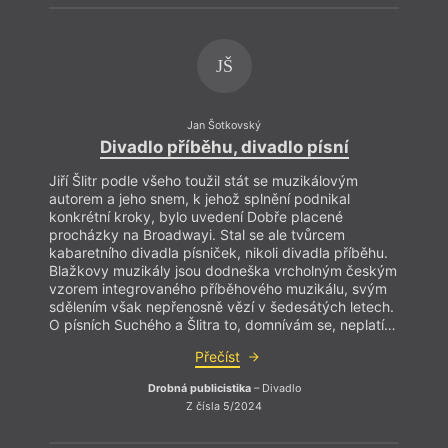
JŠ
Jan Šotkovský
Divadlo příběhu, divadlo písní
Jiří Šlitr podle všeho toužil stát se muzikálovým
autorem a jeho snem, k jehož splnění podnikal
konkrétní kroky, bylo uvedení Dobře placené
procházky na Broadwayi. Stal se ale tvůrcem
kabaretního divadla písniček, nikoli divadla příběhu.
Blažkovy muzikály jsou dodneška vrcholným českým
Ztrat
vzorem integrovaného příběhového muzikálu, svým
škoda,
sdělením však nepřenosně vězí v šedesátých letech.
parad
O písních Suchého a Šlitra to, domnívám se, neplatí…
nazna
Přečíst
vedou
vysvě
Drobná publicistika
– Divadlo
spole
Z čísla 5/2024
v est