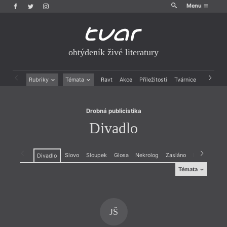
Menu
obtýdeník živé literatury
Drobná publicistika
Divadlo
Rubriky
Témata
Ravt
Akce
Příležitosti
Tvárnice
Archiv
Beletrie
Ženy v katolické literatuře
Drobná publicistika
Právě vychází
Drobná publicistika
Esejistika
Mauzoleum
Divadlo
Recenze a reflexe
Divadlo
Reportáže
Historie kolonialismu
Rozhovory
Dokument
Slovo
Sloupek
Glosa
Nekrolog
Zasláno
Kardio
Výr
Divadlo
Výroční ceny
Témata
Témata
Projev
,
Dokument
JŠ