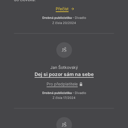
devas
Přečíst
Drobná publicistika
– Divadlo
Z čísla 20/2024
JŠ
Jan Šotkovský
Dej si pozor sám na sebe
Pro předplatitele
Praví 
přesv
Drobná publicistika
– Divadlo
arma,
Z čísla 17/2024
ve sp
své l
polit
JŠ