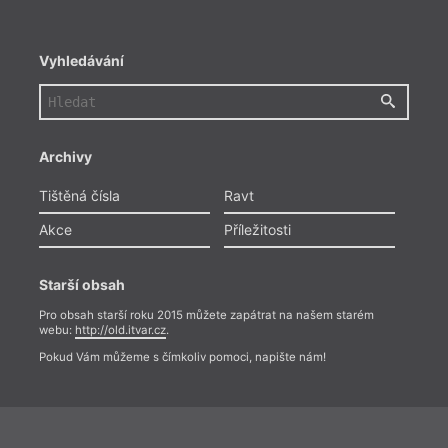
Vyhledávání
Archivy
Tištěná čísla
Ravt
Akce
Příležitosti
Kd
Jedna
Starší obsah
drast
stát 
Pro obsah starší roku 2015 můžete zapátrat na našem starém
států
webu:
http://old.itvar.cz
.
mají p
Pokud Vám můžeme s čímkoliv pomoci, napište nám!
měsíč
Takhle