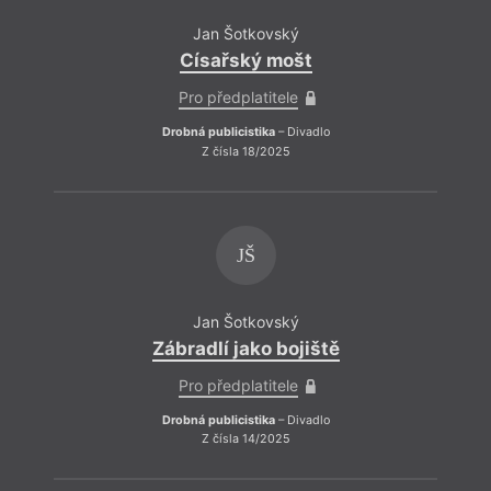
Jan Šotkovský
Císařský mošt
Div
Pro předplatitele
Jedno
Drobná publicistika
– Divadlo
jak t
Z čísla 18/2025
by by
zásah
aneste
uklíz
ním da
JŠ
týmov
Jan Šotkovský
Zábradlí jako bojiště
Pro předplatitele
Drobná publicistika
– Divadlo
Z čísla 14/2025