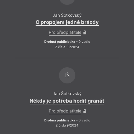
Jan Šotkovský
O propojení jedné brázdy
Pro předplatitele
Drobná publicistika
– Divadlo
Z čísla 13/2024
Ro
JŠ
Podle
Čechů
vztah
Jan Šotkovský
sudet
Někdy je potřeba hodit granát
na čá
prezi
Pro předplatitele
vytáh
cynic
Drobná publicistika
– Divadlo
Z čísla 9/2024