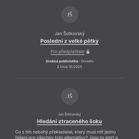
JŠ
Jan Šotkovský
Poslední z velké pětky
Pro předplatitele
Drobná publicistika
– Divadlo
Z čísla 10/2025
JŠ
Pokud
Jan Šotkovský
zbyte
Hledání ztraceného šoku
vypíp
vulga
Co s tím nebohý překladatel, který musí mít jedno
politi
řešení pro všechny tyto alternativy? Jsou to smrt a