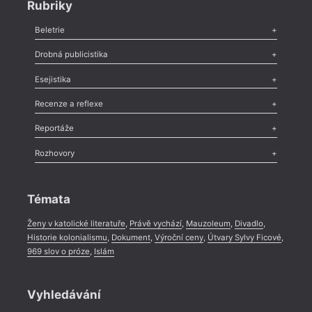
Rubriky
Beletrie
Poezie
,
Próza
,
Dokumenty
,
Drama
,
Celá rubrika
Drobná publicistika
Odlesk
,
Zasláno
,
Nezařazené
,
Novinky v Tvaru
,
Slovo
,
Výročí
,
Esejistika
Nekrolog
,
Glosa
,
Sloupek
,
Pozvánka
,
Literární soutěž
,
Komentář
,
Celá rubrika
Esej
,
Pádlo
,
Úvaha
,
Texty
,
Studie
,
Celá rubrika
Recenze a reflexe
Recenze
,
Dvakrát
,
Horké párky
,
969 slov o próze
,
Reportáže
Méně slov o próze
,
Celá rubrika
Literární zítřky
,
Reportáž
,
Literární život
,
Divadlo
,
Kritický ohlas
,
Rozhovory
Celá rubrika
Rozhovor
,
Anketa
,
Celá rubrika
Témata
Ženy v katolické literatuře
,
Právě vychází
,
Mauzoleum
,
Divadlo
,
Historie kolonialismu
,
Dokument
,
Výroční ceny
,
Útvary Sylvy Ficové
,
969 slov o próze
,
Islám
Vyhledávání