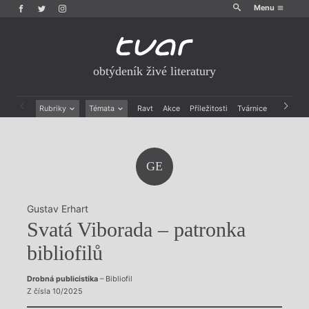
Menu
obtýdeník živé literatury
Rubriky
Témata
Ravt
Akce
Příležitosti
Tvárnice
Archiv
Beletrie
Ženy v katolické literatuře
Drobná publicistika
Právě vychází
Esejistika
Mauzoleum
GE
Recenze a reflexe
Divadlo
Reportáže
Historie kolonialismu
Rozhovory
Dokument
Gustav Erhart
Výroční ceny
Svatá Viborada – patronka
bibliofilů
Drobná publicistika
– Bibliofil
Z čísla 10/2025