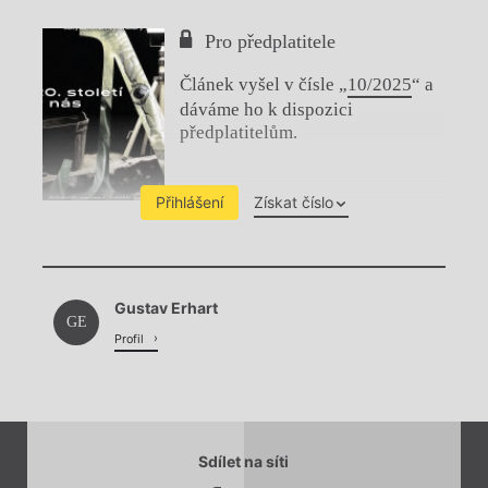
Pro předplatitele
Článek vyšel v čísle „
10/2025
“ a
dáváme ho k dispozici
předplatitelům.
Přihlášení
Získat číslo
Chviličku.
Gustav Erhart
Načítá se.
GE
Profil
Sdílet na síti