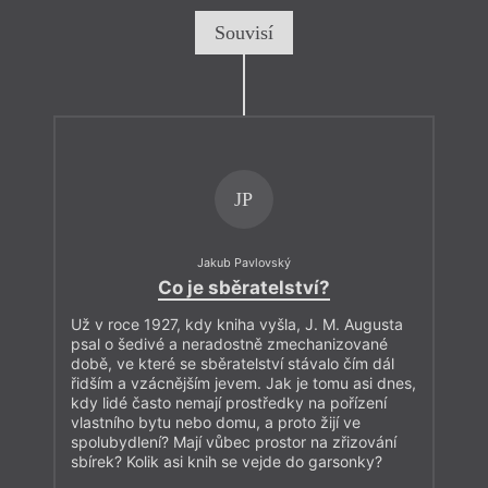
Souvisí
JP
Jakub Pavlovský
Co je sběratelství?
Už v roce 1927, kdy kniha vyšla, J. M. Augusta
psal o šedivé a neradostně zmechanizované
době, ve které se sběratelství stávalo čím dál
řidším a vzácnějším jevem. Jak je tomu asi dnes,
kdy lidé často nemají prostředky na pořízení
vlastního bytu nebo domu, a proto žijí ve
spolubydlení? Mají vůbec prostor na zřizování
sbírek? Kolik asi knih se vejde do garsonky?