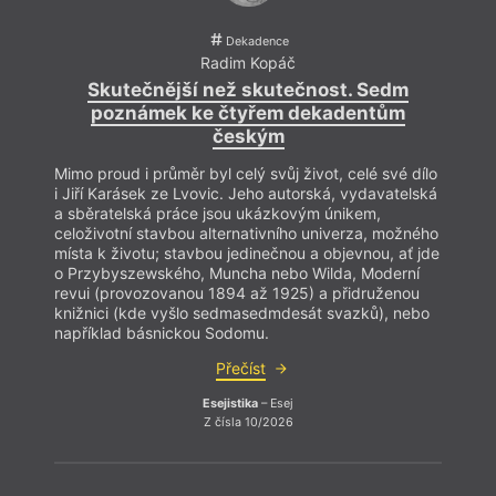
Dekadence
Radim Kopáč
Skutečnější než skutečnost. Sedm
poznámek ke čtyřem dekadentům
českým
Mimo proud i průměr byl celý svůj život, celé své dílo
i Jiří Karásek ze Lvovic. Jeho autorská, vydavatelská
a sběratelská práce jsou ukázkovým únikem,
celoživotní stavbou alternativního univerza, možného
místa k životu; stavbou jedinečnou a objevnou, ať jde
o Przybyszewského, Muncha nebo Wilda, Moderní
revui (provozovanou 1894 až 1925) a přidruženou
knižnici (kde vyšlo sedmasedmdesát svazků), nebo
například básnickou Sodomu.
Přečíst
Esejistika
– Esej
Z čísla 10/2026