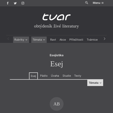
Menu
obtýdeník živé literatury
Esejistika
Esej
Rubriky
Témata
Ravt
Akce
Příležitosti
Tvárnice
Archiv
Beletrie
Ženy v katolické literatuře
Drobná publicistika
Právě vychází
Esejistika
Esejistika
Mauzoleum
Esej
Recenze a reflexe
Divadlo
Reportáže
Historie kolonialismu
Rozhovory
Dokument
Pádlo
Úvaha
Studie
Texty
Esej
Výroční ceny
Témata
Témata
Teologie
,
Divadlo
,
Dokument
,
Ženy v katolické
literatuře
,
Výročí
AB