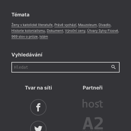
Rozhovor
,
Anketa
,
Celá rubrika
Témata
Ženy v katolické literatuře
,
Právě vychází
,
Mauzoleum
,
Divadlo
,
Historie kolonialismu
,
Dokument
,
Výroční ceny
,
Útvary Sylvy Ficové
,
969 slov o próze
,
Islám
Vyhledávání
Tvar na síti
Partneři