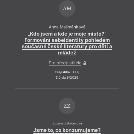
AM
De
Anna Malimánková
„Kdo jsem a kde je moje místo?“
Formování sebeidentity pohledem
současné české literatury pro děti a
mládež
Pro předplatitele
Esejistika
– Esej
Z čísla 9/2026
ZZ
Zuzana Zakopalová
Jsme to, co konzumujeme?