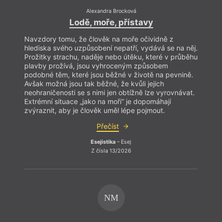
Alexandra Brocková
Lodě, moře, přístavy
Navzdory tomu, že člověk na moře očividně z
hlediska svého uzpůsobení nepatří, vydává se na něj.
Prožitky strachu, naděje nebo útěku, které v průběhu
plavby prožívá, jsou vyhroceným způsobem
podobné těm, které jsou běžné v životě na pevnině.
Avšak možná jsou tak běžné, že kvůli jejich
neohraničenosti se s nimi jen obtížně lze vyrovnávat.
Extrémní situace „jako na moři“ je dopomáhají
zvýraznit, aby je člověk uměl lépe pojmout.
Přečíst
Esejistika
– Esej
Z čísla 13/2026
NM