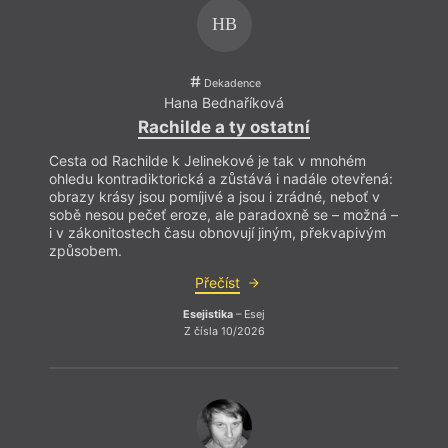
HB
Dekadence
Hana Bednaříková
Rachilde a ty ostatní
Cesta od Rachilde k Jelinekové je tak v mnohém
ohledu kontradiktorická a zůstává i nadále otevřená:
obrazy krásy jsou pomíjivé a jsou i zrádné, neboť v
sobě nesou pečeť eroze, ale paradoxně se – možná –
i v zákonitostech času obnovují jiným, překvapivým
způsobem.
Přečíst
Esejistika
– Esej
Z čísla 10/2026