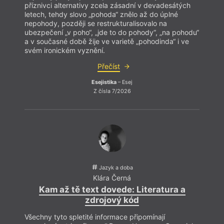
příznivci alternativy zcela zásadní v devadesátých
letech, tehdy slovo „pohoda“ znělo až do úplné
nepohody, později se restrukturalisovalo na
ubezpečení „v poho“, „jde to do pohody“, „na pohodu“
a v současné době žije ve varietě „pohodinda“ i ve
svém ironickém vyznění.
Přečíst
Esejistika
– Esej
Z čísla 7/2026
Jazyk a doba
Klára Černá
Kam až tě text dovede: Literatura a
zdrojový kód
Všechny tyto spletité informace připomínají