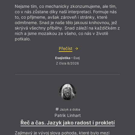
Nejsme tím, co mechanicky zkonzumujeme, ale tím,
co v nás zůstane díky naší interpretaci. Formuje nás
to, co přijmeme, avšak zároveň i stránky, které
odmítneme. Snad je naše tělo jakousi knihovnou, jež
skrývá všechny příběhy. Snad záleží na každičkém z
nich a jsme mozaikou ze všeho, co nás v životě
Bles
potkalo.
Přečíst
Esejistika
– Esej
Z čísla 8/2026
Jazyk a doba
Patrik Linhart
Řeč a čas. Jazyk jako radost i prokletí
Zajímavý je vývoj slova pohoda, které bylo mezi