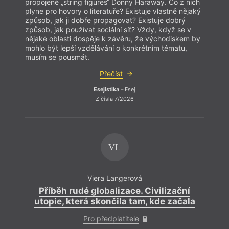
propojené „string figures“ Donny Haraway. Co z nich
plyne pro hovory o literatuře? Existuje vlastně nějaký
způsob, jak ji dobře propagovat? Existuje dobrý
způsob, jak používat sociální síť? Vždy, když se v
nějaké oblasti dospěje k závěru, že východiskem by
mohlo být lepší vzdělávání o konkrétním tématu,
musím se pousmát.
Přečíst
Esejistika
– Esej
Z čísla 7/2026
VL
Viera Langerová
Příběh rudé globalizace. Civilizační
utopie, která skončila tam, kde začala
Pro předplatitele