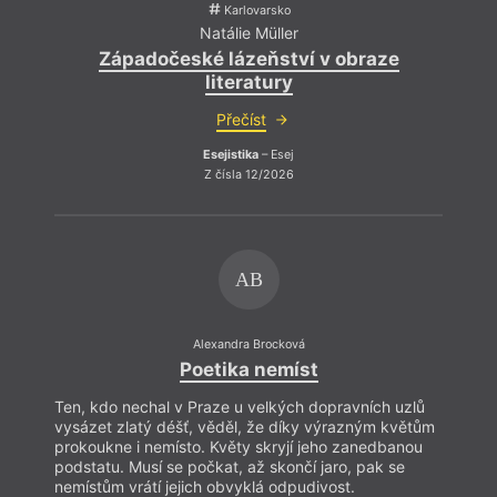
Karlovarsko
Natálie Müller
Západočeské lázeňství v obraze
literatury
Přečíst
Esejistika
– Esej
Z čísla 12/2026
AB
Alexandra Brocková
Poetika nemíst
Ten, kdo nechal v Praze u velkých dopravních uzlů
vysázet zlatý déšť, věděl, že díky výrazným květům
prokoukne i nemísto. Květy skryjí jeho zanedbanou
podstatu. Musí se počkat, až skončí jaro, pak se
nemístům vrátí jejich obvyklá odpudivost.