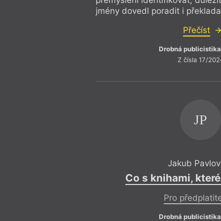
přemýšlení identifikovat, důležit
jmény dovedl poradit i překlada
Přečíst
Drobná publicistika
Z čísla 17/202
JP
Jakub Pavlov
Co s knihami, kter
Pro předplatit
Drobná publicistika