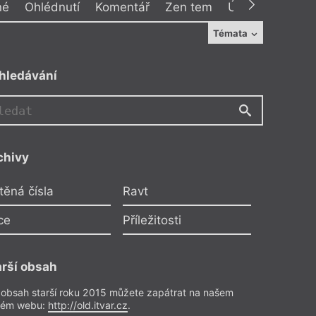
né
Ohlédnutí
Komentář
Zen tem
Úcta ke světlu
Témata
hledávání
PJ
chivy
Rup
Petr Janyška
těná čísla
Ravt
inové kdysi přišli s nokií?
ce
Příležitosti
lékař, který pracoval ve Finsku,
sti vymýšleli pojízdný stůl, kde
arší obsah
romadě vše potřebné pro rychlý
anitky. Slovo v tom měl chirurg,
 obsah starší roku 2015 můžete zapátrat na našem
 doktoři. Zeptali se ale i paní
rém webu:
http://old.itvar.cz
.
, ať ho trochu zvýší, aby se pod