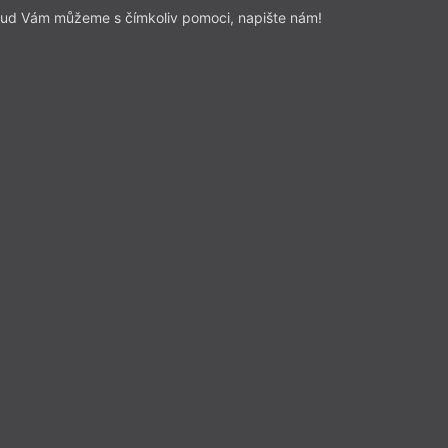
ud Vám můžeme s čímkoliv pomoci, napište nám!
ejí slovo mělo váhu. Říká se tomu
Přečíst
ná publicistika
– Slovo
Z čísla 13/2026
Karlovarsko
Filip Koryta
ematika místopisu