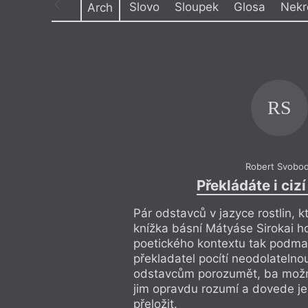
Slovo
Sloupek
Glosa
Nekr
Arch
Výroční cen
Témata
Projev
,
Dokument
RS
Robert Svobo
Překládáte i ciz
Pár odstavců v jazyce rostlin, k
knížka básní Mátyáse Sirokai h
poetického kontextu tak podma
překladatel pocítí neodolateln
odstavcům porozumět, ba možná
jim opravdu rozumí a dovede je
přeložit.