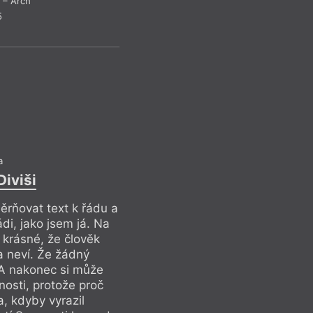
– Arch
Básníky a spisovate
5
jim nářadí, nechte j
Drob
a
Diviši
rňovat text k řádu a
ádi, jako jsem já. Na
i krásné, že člověk
a neví. Že žádný
S
 A nakonec si může
(N
nosti, protože proč
, kdyby vyrazil
Úkrok stranou tak 