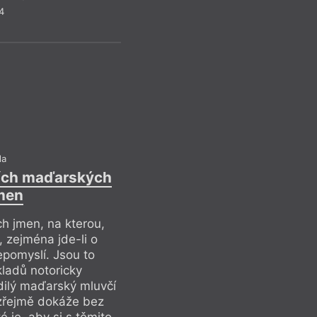
Anatom
4
Praví se sice, že in
přesvědčen, že je 
arma, právě ve stín
ve spisovatelských u
své literární řemesl
politicky zmanipulo
da
Drob
lích maďarských
jmen
ích jmen, na kterou,
 zejména jde-li o
nepomyslí. Jsou to
kladů notoricky
dilý maďarský mluvčí
zřejmě dokáže bez