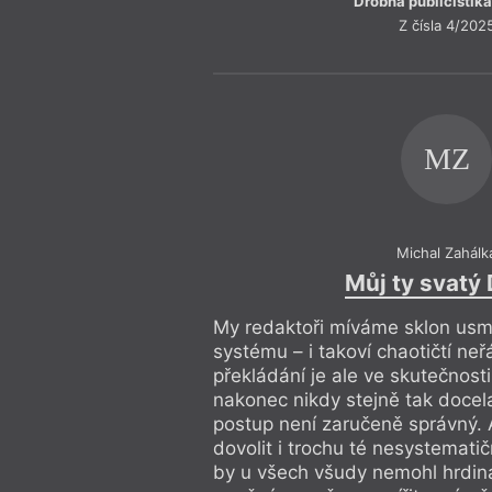
Drobná publicistika
Z čísla 4/202
MZ
Michal Zahálk
Můj ty svatý 
My redaktoři míváme sklon usmě
systému – i takoví chaotičtí neř
překládání je ale ve skutečnost
nakonec nikdy stejně tak docel
postup není zaručeně správný.
dovolit i trochu té nesystematič
by u všech všudy nemohl hrdina