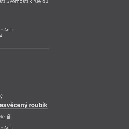
í Svornosti k rue du
rychlá a snadná řeš
Zamyslet se nad tí
jednání či celospol
prospěšné a pravdiv
krokem, který umož
– Arch
brzdit devastující 
24
Drob
ý
zasvěcený roubík
ele
– Arch