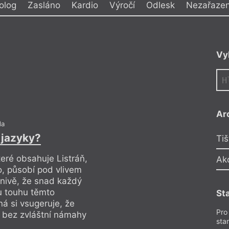
olog
Zasláno
Kardio
Výročí
Odlesk
Nezařaze
y
Vy
Ar
da
í jazyky?
Tiš
Divíte se, že F
teré obsahuje Listráň,
Ak
o, působí pod vlivem
Jednou mi vyprávěl 
nivě, že snad každý
jak tam na pohotovo
ou touhu těmto
St
by bylo na jedné h
 si vsugeruje, že
zásah od příjezdu s
Pro
 bez zvláštní námahy
anesteziolog a další
sta
uklízečky a ta řekla