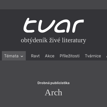
obtýdeník živé literatury
Drobná publicistika
Témata
Ravt
Akce
Příležitosti
Tvárnice
Arch
ické literatuře
icistika
zí
Drobná publicistika
eflexe
Arch
onialismu