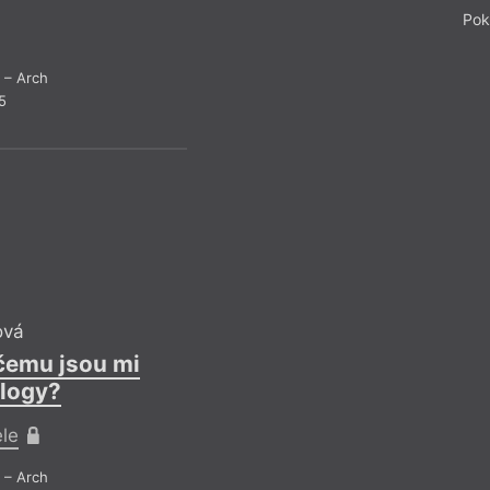
Pok
ním dalo vytřít. I j
týmová práce.
– Arch
5
Drob
ová
 čemu jsou mi
alogy?
ele
Probl
– Arch