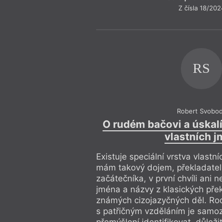
Z čísla 18/202
RS
Robert Svobo
O rudém bačovi a úska
vlastních 
Existuje speciální vrstva vlastn
mám takový dojem, překladatel,
začátečníka, v první chvíli ani 
jména a názvy z klasických pře
známých cizojazyčných děl. Ro
s patřičným vzděláním je samo