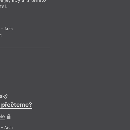
é je, aby si s těmito
tel.
Rozděl a panu
– Arch
4
Podle letošního p
Čechů k Německu př
vztah. Zároveň je a
sudetoněmeckou ka
na část obyvatelstv
prezidentské volbě,
vytáhl na Karla Sc
cynicky míří SPD. R
ský
é přečteme?
Drob
ele
– Arch