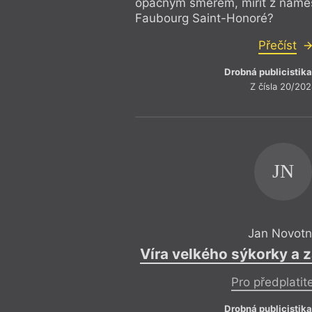
opačným směrem, mířit z náměst
Faubourg Saint-Honoré?
Přečíst
Drobná publicistika
Z čísla 20/20
JN
Jan Novotn
Víra velkého sýkorky a 
Pro předplatit
Drobná publicistika