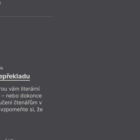
Pr
5
Drob
da
nepřekladu
rou vám literární
S pípán
t – nebo dokonce
oučení čtenářům v
Pokud si nemůžete p
, vzpomeňte si, že
zbytečná sprostá sl
vypípávání, tečková
v diskusích na webe
jen ať si smradi roz
myšlenky, pokud něj