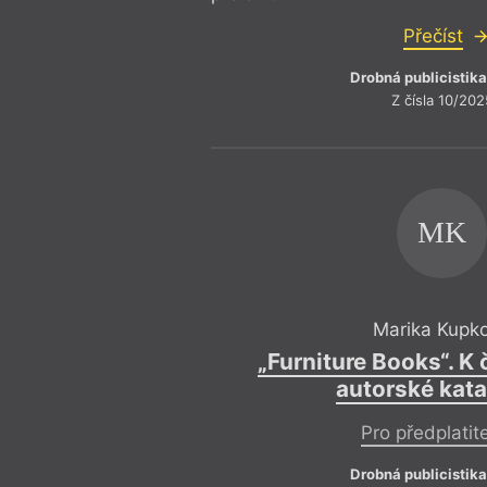
Přečíst
Drobná publicistika
Z čísla 10/202
MK
Marika Kupk
„Furniture Books“. K
autorské kat
Pro předplatit
Drobná publicistika