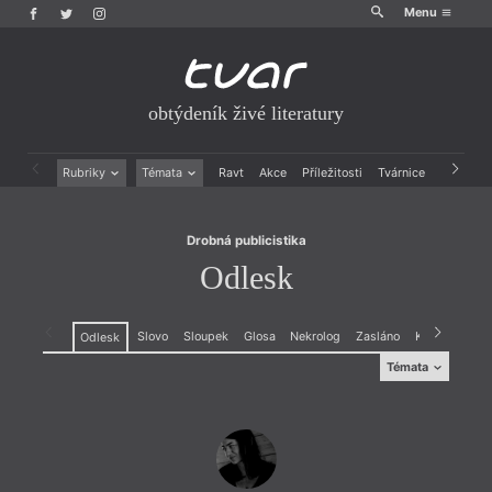
Menu
obtýdeník živé literatury
Drobná publicistika
Odlesk
Rubriky
Témata
Ravt
Akce
Příležitosti
Tvárnice
Archiv
Beletrie
Ženy v katolické literatuře
Drobná publicistika
Právě vychází
Drobná publicistika
Esejistika
Mauzoleum
Odlesk
Recenze a reflexe
Divadlo
Reportáže
Historie kolonialismu
Rozhovory
Dokument
Slovo
Sloupek
Glosa
Nekrolog
Zasláno
Kardio
Výro
Odlesk
Výroční ceny
Témata
Témata
Projev
,
Dokument