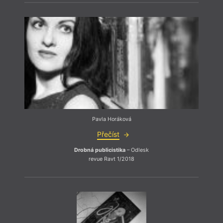
lidé v
líbit
volby
příští
a při
vyboj
Pavla Horáková
Přečíst
Drobná publicistika
– Odlesk
revue Ravt 1/2018
Je fa
Důlež