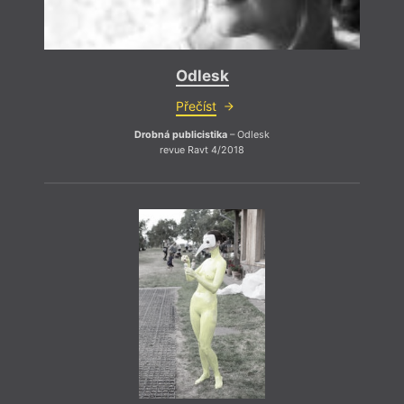
Odlesk
Přečíst
Drobná publicistika
– Odlesk
revue Ravt 4/2018
Proti
svobo
otevř
složi
Tady 
nejoh