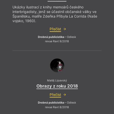
v médi
Václa
Ukázky ilustrací z knihy memoárů českého
Tomáš
interbrigadisty, jenž se účastnil občanské války ve
Roma
Španělsku, malíře Zdeňka Přibyla La Corrida (Naše
vojsko, 1960).
Přečíst
Drobná publicistika
– Odlesk
revue Ravt 9/2018
Matěj Lipavský
Obrazy z roku 2018
P
Přečíst
V poj
Drobná publicistika
– Odlesk
krok,
revue Ravt 8/2018
dokáž
jestl