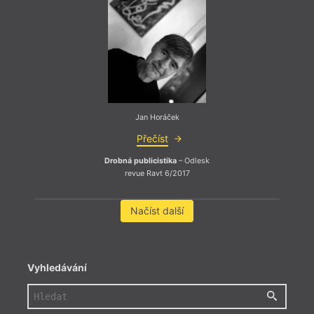
směre
Člově
Čím v
jestli
cupit
ozve 
dozrá
Jan Horáček
Přečíst
Drobná publicistika
– Odlesk
revue Ravt 6/2017
Načíst další
Vyhledávání
V tom