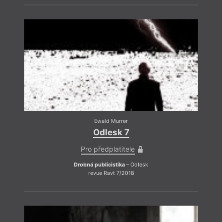
destr
defin
point
docel
přání
Ewald Murrer
Odlesk 7
Pro předplatitele
Drobná publicistika
– Odlesk
revue Ravt 7/2018