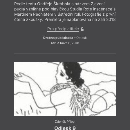
Podle textu Ondřeje Škrabala s názvem Zjevení
Ga
pudla vznikne pod hlavičkou Studia Rote inscenace s
Martinem Pechlátem v ústřední roli. Fotografie z první
čtené zkoušky. Premiéra je naplánována na září 2018
Pro předplatitele
Drobná publicistika
– Odlesk
revue Ravt 11/2018
Inz
V záp
názor
z uni
Zdeněk Přibyl
kteří 
Odlesk 9