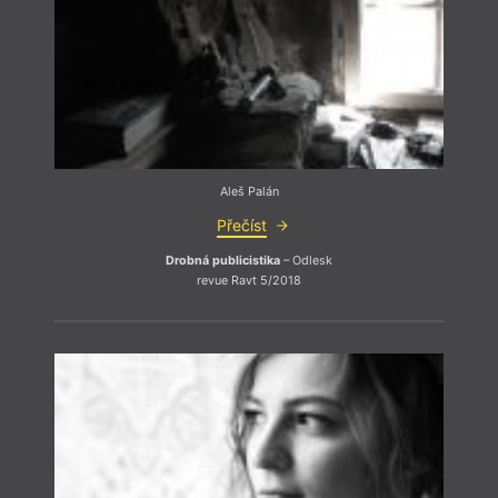
Aleš Palán
Pu
Přečíst
Na kr
nápis
Drobná publicistika
– Odlesk
poško
revue Ravt 5/2018
vulgár
vznik
úřady
ukraj
včetn