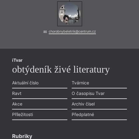
chorobnybeletrik@centrum.cz
iTvar
obtýdeník živé literatury
Aktuální číslo
Tvárnice
Ravt
O časopisu Tvar
Akce
Archiv čísel
Příležitosti
Předplatné
Rubriky