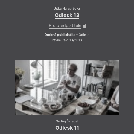
Jitka Harabišová
Odlesk 13
Pro předplatitele
Pokud
Drobná publicistika
– Odlesk
může j
revue Ravt 13/2018
Slow 
pocít
ale tř
netol
naší l
Ondřej Škrabal
Odlesk 11