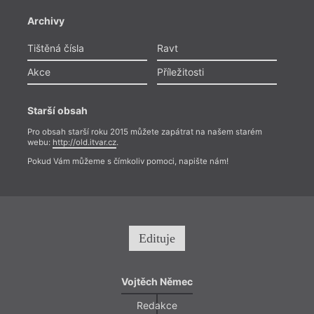
Agrof
Archivy
lahve
zpátk
Tištěná čísla
Ravt
stran
zodpo
Akce
Příležitosti
tak, 
let b
politi
Starší obsah
Pro obsah starší roku 2015 můžete zapátrat na našem starém
webu:
http://old.itvar.cz
.
Pokud Vám můžeme s čímkoliv pomoci, napište nám!
Edituje
Vojtěch Němec
Redakce