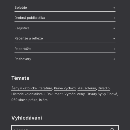
Beletrie
Poezie
,
Próza
,
Dokumenty
,
Drama
,
Celá rubrika
Drobná publicistika
Odlesk
,
Zasláno
,
Nezařazené
,
Novinky v Tvaru
,
Slovo
,
Výročí
,
Esejistika
Nekrolog
,
Glosa
,
Sloupek
,
Pozvánka
,
Literární soutěž
,
Komentář
,
Celá rubrika
Esej
,
Pádlo
,
Úvaha
,
Texty
,
Studie
,
Celá rubrika
Recenze a reflexe
Recenze
,
Dvakrát
,
Horké párky
,
969 slov o próze
,
Reportáže
Méně slov o próze
,
Celá rubrika
Literární zítřky
,
Reportáž
,
Literární život
,
Divadlo
,
Kritický ohlas
,
Rozhovory
Celá rubrika
Rozhovor
,
Anketa
,
Celá rubrika
Témata
Ženy v katolické literatuře
,
Právě vychází
,
Mauzoleum
,
Divadlo
,
Historie kolonialismu
,
Dokument
,
Výroční ceny
,
Útvary Sylvy Ficové
,
969 slov o próze
,
Islám
Vyhledávání