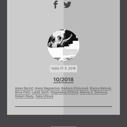
Vyšlo 17. 5. 2018
10/2018
Adam Borzič
,
Alena Wagnerová
,
Barbora Klimszová
,
Bianca Bellová
,
Brice Petit
,
Lukáš Senft
,
Magdaléna Křížová
,
Marina V. Šternová
,
Robert Wudy
,
Saša Uhlová