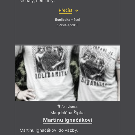
se bály, nemlčely.
Přečíst
Esejistika
– Esej
Z čísla 4/2018
Aktivismus
Magdaléna Šipka
Martinu Ignačákovi
Martinu Ignačákovi do vazby.