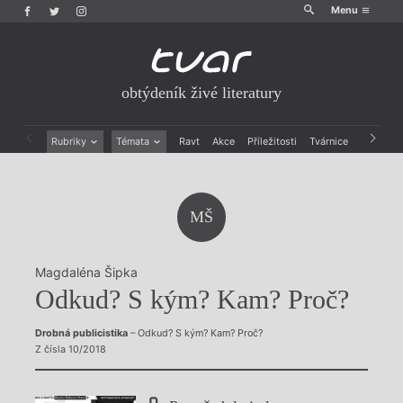
Menu
obtýdeník živé literatury
Rubriky
Témata
Ravt
Akce
Příležitosti
Tvárnice
Archiv
Beletrie
Ženy v katolické literatuře
Drobná publicistika
Právě vychází
Esejistika
Mauzoleum
MŠ
Recenze a reflexe
Divadlo
Reportáže
Historie kolonialismu
Rozhovory
Dokument
Magdaléna Šipka
Výroční ceny
Odkud? S kým? Kam? Proč?
Drobná publicistika
– Odkud? S kým? Kam? Proč?
Z čísla 10/2018