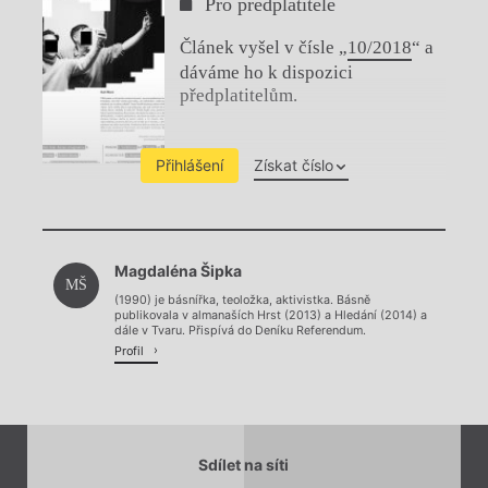
Pro předplatitele
Článek vyšel v čísle „
10/2018
“ a
dáváme ho k dispozici
předplatitelům.
Přihlášení
Získat číslo
Chviličku.
Magdaléna Šipka
Načítá se.
MŠ
(1990) je básnířka, teoložka, aktivistka. Básně
publikovala v almanaších Hrst (2013) a Hledání (2014) a
dále v Tvaru. Přispívá do Deníku Referendum.
Profil
Sdílet na síti