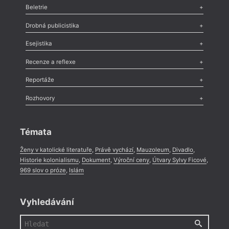
Beletrie
Poezie
,
Próza
,
Dokumenty
,
Drama
,
Celá rubrika
Drobná publicistika
Odlesk
,
Zasláno
,
Nezařazené
,
Novinky v Tvaru
,
Slovo
,
Výročí
,
Esejistika
Nekrolog
,
Glosa
,
Sloupek
,
Pozvánka
,
Literární soutěž
,
Komentář
,
Celá rubrika
Esej
,
Pádlo
,
Úvaha
,
Texty
,
Studie
,
Celá rubrika
Recenze a reflexe
Recenze
,
Dvakrát
,
Horké párky
,
969 slov o próze
,
Reportáže
Méně slov o próze
,
Celá rubrika
Literární zítřky
,
Reportáž
,
Literární život
,
Divadlo
,
Kritický ohlas
,
Rozhovory
Celá rubrika
Rozhovor
,
Anketa
,
Celá rubrika
Témata
Ženy v katolické literatuře
,
Právě vychází
,
Mauzoleum
,
Divadlo
,
Historie kolonialismu
,
Dokument
,
Výroční ceny
,
Útvary Sylvy Ficové
,
969 slov o próze
,
Islám
Vyhledávání