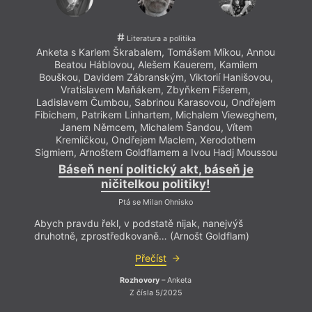
Literatura a politika
Anketa s Karlem Škrabalem, Tomášem Míkou, Annou
Beatou Háblovou, Alešem Kauerem, Kamilem
Bouškou, Davidem Zábranským, Viktorií Hanišovou,
Vratislavem Maňákem, Zbyňkem Fišerem,
Ladislavem Čumbou, Sabrinou Karasovou, Ondřejem
Fibichem, Patrikem Linhartem, Michalem Vieweghem,
Janem Němcem, Michalem Šandou, Vítem
Kremličkou, Ondřejem Maclem, Xerodothem
Sigmiem, Arnoštem Goldflamem a Ivou Hadj Moussou
Báseň není politický akt, báseň je
ničitelkou politiky!
Ptá se Milan Ohnisko
Abych pravdu řekl, v podstatě nijak, nanejvýš
druhotně, zprostředkovaně… (Arnošt Goldflam)
Přečíst
Rozhovory
– Anketa
Z čísla 5/2025