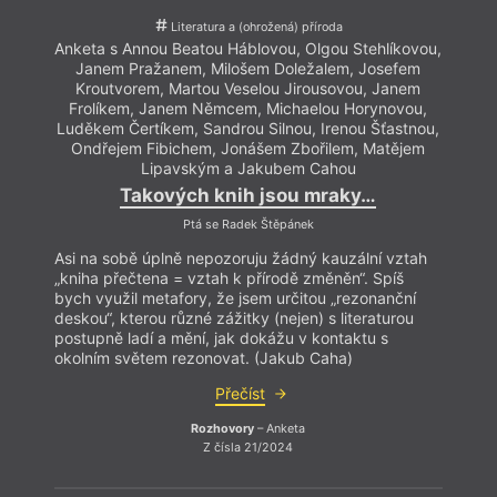
Literatura a (ohrožená) příroda
Anketa s Annou Beatou Háblovou, Olgou Stehlíkovou,
Janem Pražanem, Milošem Doležalem, Josefem
Kroutvorem, Martou Veselou Jirousovou, Janem
Frolíkem, Janem Němcem, Michaelou Horynovou,
Luděkem Čertíkem, Sandrou Silnou, Irenou Šťastnou,
Ondřejem Fibichem, Jonášem Zbořilem, Matějem
Lipavským a Jakubem Cahou
Takových knih jsou mraky…
Ptá se Radek Štěpánek
Asi na sobě úplně nepozoruju žádný kauzální vztah
„kniha přečtena = vztah k přírodě změněn“. Spíš
bych využil metafory, že jsem určitou „rezonanční
deskou“, kterou různé zážitky (nejen) s literaturou
postupně ladí a mění, jak dokážu v kontaktu s
okolním světem rezonovat. (Jakub Caha)
Přečíst
Rozhovory
– Anketa
Z čísla 21/2024