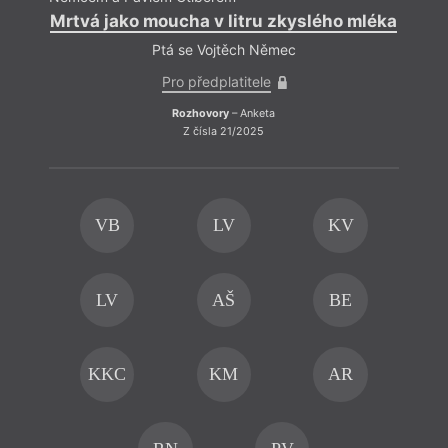
Mrtvá jako moucha v litru zkyslého mléka
Ptá se Vojtěch Němec
Pro předplatitele
Rozhovory
– Anketa
Z čísla 21/2025
VB
LV
KV
Je 
LV
AŠ
BE
KKC
KM
AR