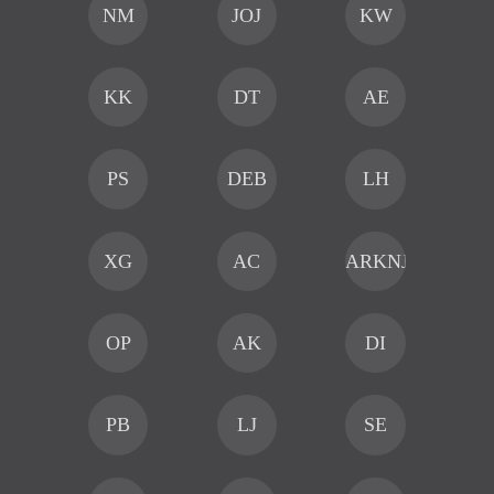
NM
JOJ
KW
KK
DT
AE
Síla
PS
DEB
LH
Pro m
ho po
XG
AC
ARKNJAI
a člo
nezhr
Ale t
nikomu
OP
AK
DI
k ní t
PB
LJ
SE