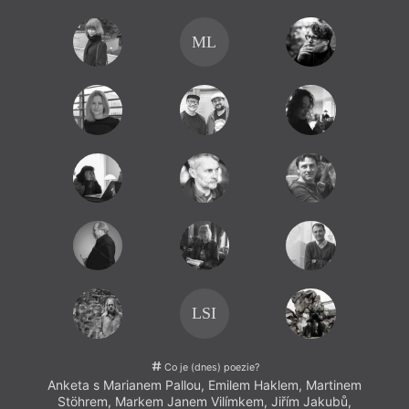
domně
poezie
ML
R
V
LSI
Co je (dnes) poezie?
Anketa s Marianem Pallou, Emilem Haklem, Martinem
Stöhrem, Markem Janem Vilímkem, Jiřím Jakubů,