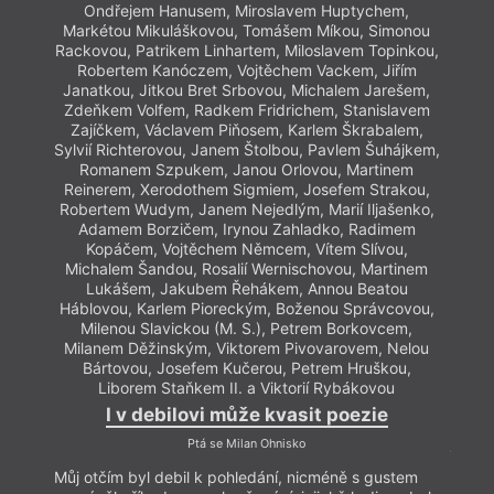
Ondřejem Hanusem, Miroslavem Huptychem,
Markétou Mikuláškovou, Tomášem Míkou, Simonou
Rackovou, Patrikem Linhartem, Miloslavem Topinkou,
Robertem Kanóczem, Vojtěchem Vackem, Jiřím
Janatkou, Jitkou Bret Srbovou, Michalem Jarešem,
Zdeňkem Volfem, Radkem Fridrichem, Stanislavem
Zajíčkem, Václavem Piňosem, Karlem Škrabalem,
Sylvií Richterovou, Janem Štolbou, Pavlem Šuhájkem,
Romanem Szpukem, Janou Orlovou, Martinem
Reinerem, Xerodothem Sigmiem, Josefem Strakou,
Robertem Wudym, Janem Nejedlým, Marií Iljašenko,
Adamem Borzičem, Irynou Zahladko, Radimem
Kopáčem, Vojtěchem Němcem, Vítem Slívou,
Michalem Šandou, Rosalií Wernischovou, Martinem
Lukášem, Jakubem Řehákem, Annou Beatou
Bez
Háblovou, Karlem Pioreckým, Boženou Správcovou,
Milenou Slavickou (M. S.), Petrem Borkovcem,
Milanem Děžinským, Viktorem Pivovarovem, Nelou
Bártovou, Josefem Kučerou, Petrem Hruškou,
Nepře
Liborem Staňkem II. a Viktorií Rybákovou
předs
I v debilovi může kvasit poezie
své vn
juveni
Ptá se Milan Ohnisko
četl. 
Můj otčím byl debil k pohledání, nicméně s gustem
které