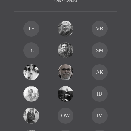
Z čísla 16/2024
TH
VB
JC
SM
AK
ID
OW
IM