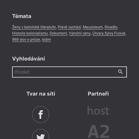
Rozhovor
,
Anketa
,
Celá rubrika
Témata
Ženy v katolické literatuře
,
Právě vychází
,
Mauzoleum
,
Divadlo
,
Historie kolonialismu
,
Dokument
,
Výroční ceny
,
Útvary Sylvy Ficové
,
969 slov o próze
,
Islám
Vyhledávání
Tvar na síti
Partneři