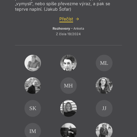
„vymyslí“, nebo spíše převezme výraz, a pak se
teprve naplní. (Jakub Šofar)
Přečíst
Rozhovory
– Anketa
Z čísla 19/2024
ML
MH
SK
JJ
IM