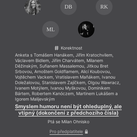
DB
RK
ML
Korektnost
Anketa s Tomášem Hanákem, Jiřím Kratochvilem,
Václavem Bidlem, Jiřím Charvátem, Milanem
Děžinským, Sufianem Massalemou, Jitkou Bret
Srbovou, Arnoštem Goldflamem, Alicí Koubovou,
Vojtěchem Vackem, Vratislavem Maňákem, Ivanou
Doležalovou, Stanislavem Zajíčkem, Olgou Wawracz,
Ivanem Motýlem, Ivanou Myškovou, Dominikem
Bártem, Robertem Kanóczem, Martinem Lukášem a
Igorem Malijevským
Smyslem humoru není být ohleduplný, ale
vtipný (dokončení z předchozího čísla)
Ptá se Milan Ohnisko
Pro předplatitele