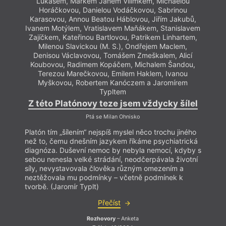
Lukášem, Markem Janem Vilímkem, Michaelou
Horáčkovou, Danielou Vodáčkovou, Sabrinou
Karasovou, Annou Beatou Háblovou, Jiřím Jakubů,
Ivanem Motýlem, Vratislavem Maňákem, Stanislavem
Zajíčkem, Kateřinou Bartlovou, Patrikem Linhartem,
Milenou Slavickou (M. S.), Ondřejem Maclem,
Denisou Václavovou, Tomášem Zmeškalem, Alicí
Koubovou, Radimem Kopáčem, Michalem Šandou,
Terezou Marečkovou, Emilem Haklem, Ivanou
Myškovou, Robertem Kanóczem a Jaromírem
Typltem
Z této Platónovy teze jsem vždycky šílel
Ptá se Milan Ohnisko
Platón tím „šílením“ nejspíš myslel něco trochu jiného
než to, čemu dnešním jazykem říkáme psychiatrická
diagnóza. Duševní nemoc by nebyla nemocí, kdyby s
sebou nenesla velké strádání, neodčerpávala životní
síly, nevystavovala člověka různým omezením a
neztěžovala mu podmínky – včetně podmínek k
tvorbě. (Jaromír Typlt)
Přečíst
Rozhovory
– Anketa