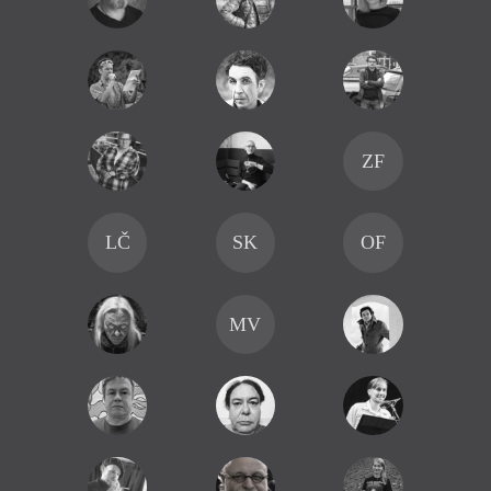
prop
ZF
LČ
SK
OF
MV