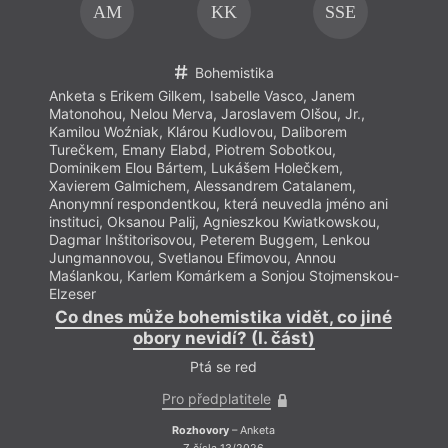
AM
KK
SSE
Bohemistika
Anketa s Erikem Gilkem, Isabelle Vasco, Janem
Matonohou, Nelou Merva, Jaroslavem Olšou, Jr.,
Kamilou Woźniak, Klárou Kudlovou, Daliborem
Turečkem, Emany Elabd, Piotrem Sobotkou,
Dominikem Elou Bártem, Lukášem Holečkem,
Xavierem Galmichem, Alessandrem Catalanem,
Anonymní respondentkou, která neuvedla jméno ani
instituci, Oksanou Palij, Agnieszkou Kwiatkowskou,
Dagmar Inštitorisovou, Peterem Buggem, Lenkou
Jungmannovou, Svetlanou Efimovou, Annou
Maślankou, Karlem Komárkem a Sonjou Stojmenskou-
Elzeser
Co dnes může bohemistika vidět, co jiné
obory nevidí? (I. část)
Ptá se red
Pro předplatitele
Rozhovory
– Anketa