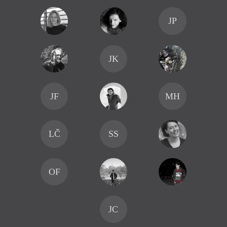
JP
JK
JF
MH
LČ
SS
OF
JC