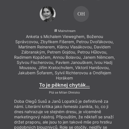
OH
Mainstream
Anketa s Michalem Vieweghem, Boženou
Správcovou, Zbyňkem Fišerem, Petrou Dvořákovou,
Martinem Reinerem, Klárou Vlasákovou, Davidem
Zábranským, Petrem Gojdou, Petrou Hůlovou,
Radimem Kopáčem, Annou Bolavou, Janem Němcem,
Sylvou Fischerovou, Pavlem Janouškem, Ivou Hadj
Moussou, Jiřím Kratochvilem, Viktorií Hanišovou,
Jakubem Šofarem, Sylvií Richterovou a Ondřejem
Horákem
To je pěknej chyták…
Ptá se Milan Ohnisko
Doba Olegů Susů a Janů Lopatků je definitivně za
námi. Literární kritika jako řemeslo zanikla, to, co ji
dnes nahrazuje ve stejném dresu, je víceméně
marketingový nástroj. Připouštím, že někteří se snaží
držet praporu, ale jsou to jen takové mše pro hrstku
podobných blouznivců. Role se otočily, nejdřív se