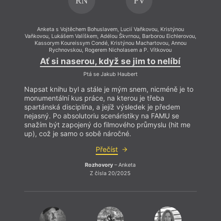
RN
PV
Anketa s Vojtěchem Bohuslavem, Lucií Vaňkovou, Kristýnou
Vaňkovou, Lukášem Valíškem, Adélou Škvrnou, Barborou Eichlerovou,
Kassorym Koureissym Condé, Kristýnou Machartovou, Annou
Rychnovskou, Rogerem Nicholasem a P. Vítkovou
Ať si naserou, když se jim to nelíbí
Ptá se Jakub Haubert
Napsat knihu byl a stále je mým snem, nicméně je to
monumentální kus práce, na kterou je třeba
spartánská disciplína, a jejíž výsledek je předem
nejasný. Po absolutoriu scenáristiky na FAMU se
snažím být zapojený do filmového průmyslu (hit me
Rozho
up), což je samo o sobě náročné.
Te
Přečíst
Rozhovory
– Anketa
Z čísla 20/2025
Rád b
myslí
Ostat
stejn
moráln