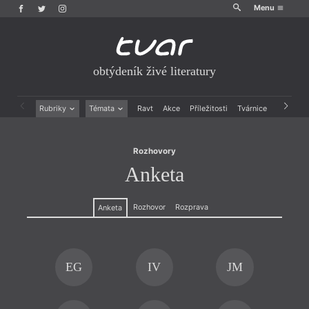
Menu
obtýdeník živé literatury
Rozhovory
Anketa
Rubriky
Témata
Ravt
Akce
Příležitosti
Tvárnice
Archiv
Beletrie
Ženy v katolické literatuře
Drobná publicistika
Právě vychází
Rozhovory
Esejistika
Mauzoleum
Anketa
Recenze a reflexe
Divadlo
Reportáže
Historie kolonialismu
Rozhovory
Dokument
Rozhovor
Rozprava
Anketa
Výroční ceny
EG
IV
JM