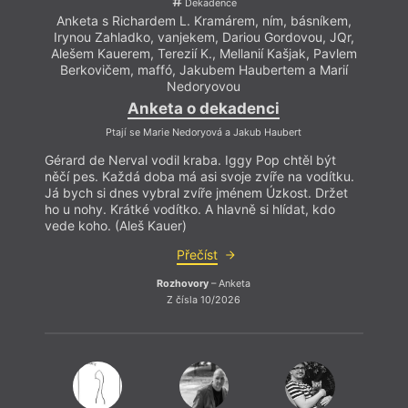
Dekadence
Anketa s Richardem L. Kramárem, ním, básníkem,
Irynou Zahladko, vanjekem, Dariou Gordovou, JQr,
Alešem Kauerem, Terezií K., Mellanií Kašjak, Pavlem
Berkovičem, maffó, Jakubem Haubertem a Marií
Nedoryovou
Já
Anketa o dekadenci
Ptají se Marie Nedoryová a Jakub Haubert
Gérard de Nerval vodil kraba. Iggy Pop chtěl být
Všichn
něčí pes. Každá doba má asi svoje zvíře na vodítku.
člově
Já bych si dnes vybral zvíře jménem Úzkost. Držet
spoust
ho u nohy. Krátké vodítko. A hlavně si hlídat, kdo
nezby
vede koho. (Aleš Kauer)
zapom
lázeň
Přečíst
lázeň
Rozhovory
– Anketa
Z čísla 10/2026