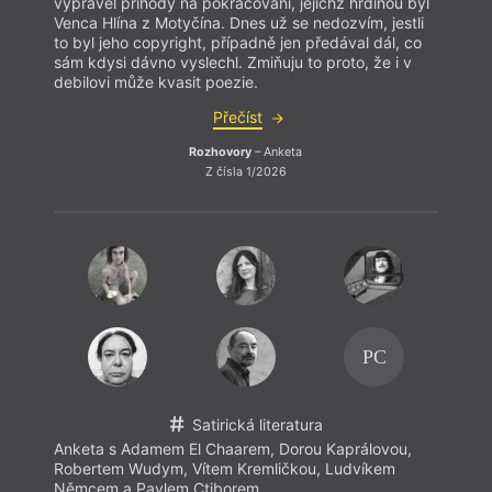
vyprávěl příhody na pokračování, jejichž hrdinou byl
okouzl
Venca Hlína z Motyčína. Dnes už se nedozvím, jestli
vyplou
to byl jeho copyright, případně jen předával dál, co
sám kdysi dávno vyslechl. Zmiňuju to proto, že i v
debilovi může kvasit poezie.
Přečíst
Rozhovory
– Anketa
Z čísla 1/2026
Rozho
Dát
PC
Satirická literatura
Anketa s Adamem El Chaarem, Dorou Kaprálovou,
Robertem Wudym, Vítem Kremličkou, Ludvíkem
Němcem a Pavlem Ctiborem