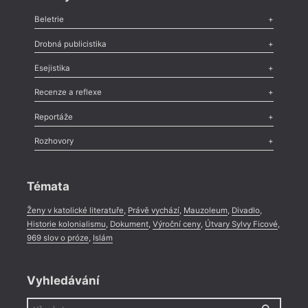
Beletrie
Poezie
,
Próza
,
Dokumenty
,
Drama
,
Celá rubrika
Drobná publicistika
Odlesk
,
Zasláno
,
Nezařazené
,
Novinky v Tvaru
,
Slovo
,
Výročí
,
Esejistika
Nekrolog
,
Glosa
,
Sloupek
,
Pozvánka
,
Literární soutěž
,
Komentář
,
Celá rubrika
Esej
,
Pádlo
,
Úvaha
,
Texty
,
Studie
,
Celá rubrika
Recenze a reflexe
Recenze
,
Dvakrát
,
Horké párky
,
969 slov o próze
,
Reportáže
Méně slov o próze
,
Celá rubrika
Literární zítřky
,
Reportáž
,
Literární život
,
Divadlo
,
Kritický ohlas
,
Rozhovory
Celá rubrika
Rozhovor
,
Anketa
,
Celá rubrika
Témata
Ženy v katolické literatuře
,
Právě vychází
,
Mauzoleum
,
Divadlo
,
Historie kolonialismu
,
Dokument
,
Výroční ceny
,
Útvary Sylvy Ficové
,
969 slov o próze
,
Islám
Vyhledávání