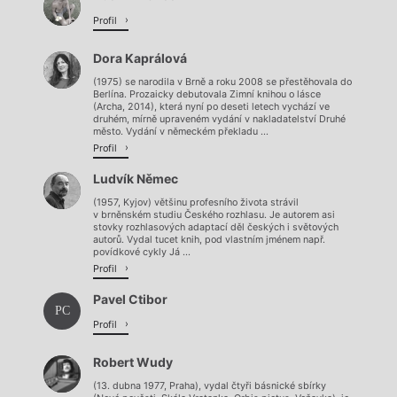
Načítá se.
Profil
Dora Kaprálová
(1975) se narodila v Brně a roku 2008 se přestěhovala do
Berlína. Prozaicky debutovala Zimní knihou o lásce
(Archa, 2014), která nyní po deseti letech vychází ve
druhém, mírně upraveném vydání v nakladatelství Druhé
město. Vydání v německém překladu ...
Profil
Ludvík Němec
(1957, Kyjov) většinu profesního života strávil
v brněnském studiu Českého rozhlasu. Je autorem asi
stovky rozhlasových adaptací děl českých i světových
autorů. Vydal tucet knih, pod vlastním jménem např.
povídkové cykly Já ...
Profil
Pavel Ctibor
PC
Profil
Robert Wudy
(13. dubna 1977, Praha), vydal čtyři básnické sbírky