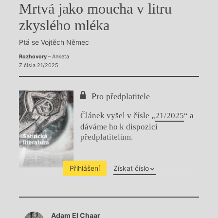
Mrtvá jako moucha v litru
zkyslého mléka
Ptá se Vojtěch Němec
Rozhovory
– Anketa
Z čísla 21/2025
Pro předplatitele
Článek vyšel v čísle „
21/2025
“ a
dáváme ho k dispozici
předplatitelům.
Přihlášení
Získat číslo
Chviličku.
Adam El Chaar