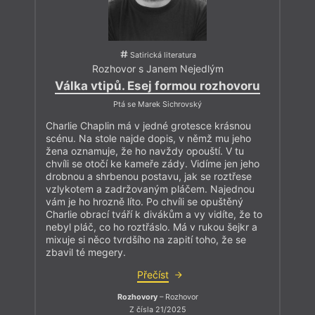
Satirická literatura
Rozhovor s Janem Nejedlým
Válka vtipů. Esej formou rozhovoru
Ptá se Marek Sichrovský
Charlie Chaplin má v jedné grotesce krásnou
scénu. Na stole najde dopis, v němž mu jeho
žena oznamuje, že ho navždy opouští. V tu
chvíli se otočí ke kameře zády. Vidíme jen jeho
drobnou a shrbenou postavu, jak se roztřese
vzlykotem a zadržovaným pláčem. Najednou
vám je ho hrozně líto. Po chvíli se opuštěný
Charlie obrací tváří k divákům a vy vidíte, že to
nebyl pláč, co ho roztřáslo. Má v rukou šejkr a
mixuje si něco tvrdšího na zapití toho, že se
zbavil té megery.
Přečíst
Rozhovory
– Rozhovor
Z čísla 21/2025