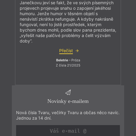
Janečkovu jeví se fakt, že ve svých písemných
projevech projevuje snahu o zapojení jakéhosi
humoru. Jenže humor v těsném objetí s
nenávistí zkrátka nefunguje. A kdyby nakrásně
fungoval, není to jistě prostředek, kterým
bychom dnes mohli, podle slov pana prezidenta,
„vyřešit naše palčivé problémy a čelit výzvám
doby“.
Přečíst
Beletrie
– Próza
Z čísla 21/2025
Novinky e-mailem
Nová čísla Tvaru, večírky Tvaru a občas něco navíc.
Jednou za 14 dní.