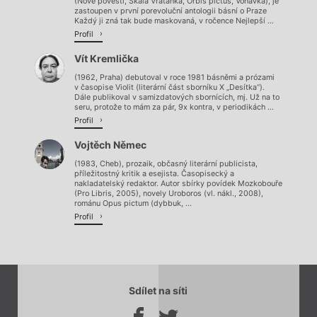
(Nové pověsti, Skála Vratanka, Orbis pictus, Voňavka), je
zastoupen v první porevoluční antologii básní o Praze
Každý ji zná tak bude maskovaná, v ročence Nejlepší ...
Profil
Vít Kremlička
(1962, Praha) debutoval v roce 1981 básněmi a prózami
v časopise Violit (literární část sborníku X „Desítka“).
Dále publikoval v samizdatových sbornících, mj. Už na to
seru, protože to mám za pár, 9x kontra, v periodikách ...
Profil
Vojtěch Němec
(1983, Cheb), prozaik, občasný literární publicista,
příležitostný kritik a esejista. Časopisecký a
nakladatelský redaktor. Autor sbírky povídek Mozkobouře
(Pro Libris, 2005), novely Uroboros (vl. nákl., 2008),
románu Opus pictum (dybbuk, ...
Profil
Sdílet na síti