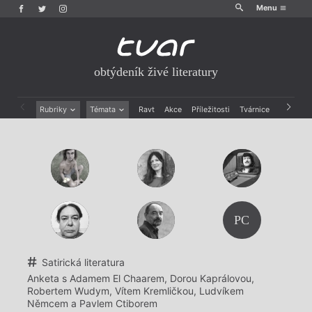
Menu
obtýdeník živé literatury
Rubriky
Témata
Ravt
Akce
Příležitosti
Tvárnice
Archiv
Beletrie
Ženy v katolické literatuře
Drobná publicistika
Právě vychází
Esejistika
Mauzoleum
Recenze a reflexe
Divadlo
Reportáže
Historie kolonialismu
Rozhovory
Dokument
PC
Výroční ceny
Satirická literatura
Anketa s Adamem El Chaarem, Dorou Kaprálovou,
Robertem Wudym, Vítem Kremličkou, Ludvíkem
Němcem a Pavlem Ctiborem