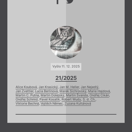
Vyšlo 11. 12. 2025
21/2025
Alice Koubová
,
Jan Krasický
,
Jan M. Heller
,
Jan Nejedlý
,
Jan Zvettler
,
Lucia Berlinová
,
Marek Sichrovský
,
Marie Hajdová
,
Martin C. Putna
,
Martin Dolejský
,
Martin Švanda
,
Ondřej Cikán
,
Ondřej Schmid
,
Pavel Kosatík
,
Robert Wudy
,
S. d. Ch.
,
Viktorie Bechná
,
Vojtěch Němec
,
Zuzana Kultánová