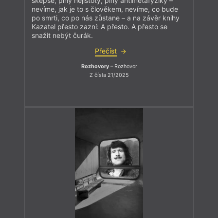
skepse, plný nejistoty, plný antimetafyziky –
nevíme, jak je to s člověkem, nevíme, co bude
po smrti, co po nás zůstane – a na závěr knihy
Kazatel přesto zazní: A přesto. A přesto se
snažit nebýt čurák.
Přečíst
Rozhovory
– Rozhovor
Z čísla 21/2025