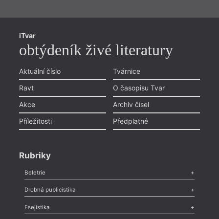
iTvar
obtýdeník živé literatury
Aktuální číslo
Tvárnice
Ravt
O časopisu Tvar
Akce
Archiv čísel
Příležitosti
Předplatné
Rubriky
Beletrie
Poezie
,
Próza
,
Dokumenty
,
Drama
,
Celá rubrika
Drobná publicistika
Odlesk
,
Zasláno
,
Nezařazené
,
Novinky v Tvaru
,
Slovo
,
Výročí
,
Esejistika
Nekrolog
,
Glosa
,
Sloupek
,
Pozvánka
,
Literární soutěž
,