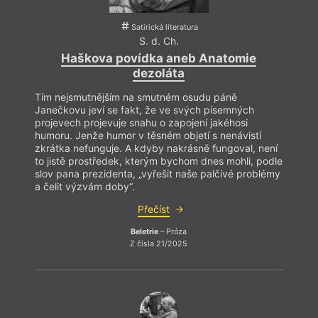
Satirická literatura
S. d. Ch.
Haškova povídka aneb Anatomie
dezoláta
Tím nejsmutnějším na smutném osudu páně
Janečkovu jeví se fakt, že ve svých písemných
projevech projevuje snahu o zapojení jakéhosi
humoru. Jenže humor v těsném objetí s nenávistí
zkrátka nefunguje. A kdyby nakrásně fungoval, není
to jistě prostředek, kterým bychom dnes mohli, podle
slov pana prezidenta, „vyřešit naše palčivé problémy
a čelit výzvám doby“.
Přečíst
Beletrie
– Próza
Z čísla 21/2025