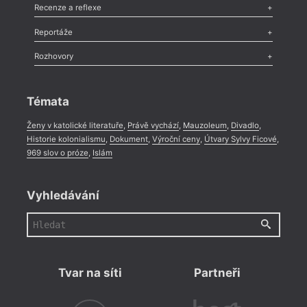
Komentář
,
Celá rubrika
Esej
,
Pádlo
,
Úvaha
,
Texty
,
Studie
,
Celá rubrika
Recenze a reflexe
Recenze
,
Dvakrát
,
Horké párky
,
969 slov o próze
,
Reportáže
Méně slov o próze
,
Celá rubrika
Literární zítřky
,
Reportáž
,
Literární život
,
Divadlo
,
Kritický ohlas
,
Rozhovory
Celá rubrika
Rozhovor
,
Anketa
,
Celá rubrika
Témata
Ženy v katolické literatuře
,
Právě vychází
,
Mauzoleum
,
Divadlo
,
Historie kolonialismu
,
Dokument
,
Výroční ceny
,
Útvary Sylvy Ficové
,
969 slov o próze
,
Islám
Vyhledávání
Tvar na síti
Partneři