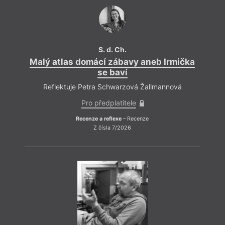
kapely Ruce naší Dory; držitel dvou Cen Alfréda
Radoka za původní dramatický text, Ceny Muriel za
komiks
Varlén
, Ceny Ferdinanda Vaňka za politickou
hru a Ceny festivalu Příští vlna za Knihu
Tutáč
.
Autor fotografie
S. d. Ch.
Soňa Pokorná
Malý atlas domácí zábavy aneb Irmička
Mal
se baví
Reflektuje Petra Schwarzová Žallmannová
Pro předplatitele
Recenze a reflexe
– Recenze
Z čísla 7/2026