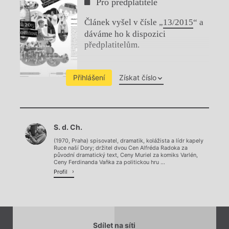
Pro předplatitele
Článek vyšel v čísle „
13/2015
“ a
dáváme ho k dispozici
předplatitelům.
Přihlášení
Získat číslo
Chviličku.
S. d. Ch.
Načítá se.
(1970, Praha) spisovatel, dramatik, kolážista a lídr kapely
Ruce naší Dory; držitel dvou Cen Alfréda Radoka za
původní dramatický text, Ceny Muriel za komiks Varlén,
Ceny Ferdinanda Vaňka za politickou hru ...
Profil
Sdílet na síti