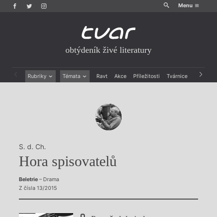
Menu
obtýdeník živé literatury
Rubriky
Témata
Ravt
Akce
Příležitosti
Tvárnice
Archiv
Beletrie
Ženy v katolické literatuře
Drobná publicistika
Právě vychází
Esejistika
Mauzoleum
Recenze a reflexe
Divadlo
Reportáže
Historie kolonialismu
Rozhovory
Dokument
S. d. Ch.
Výroční ceny
Hora spisovatelů
Beletrie
– Drama
Z čísla 13/2015