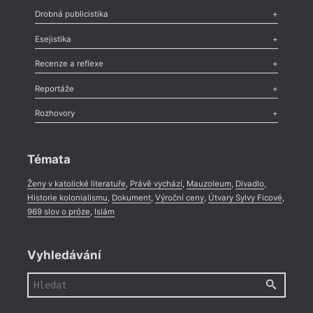
Poezie
,
Próza
,
Dokumenty
,
Drama
,
Celá rubrika
Drobná publicistika
Odlesk
,
Zasláno
,
Nezařazené
,
Novinky v Tvaru
,
Slovo
,
Výročí
,
Esejistika
Nekrolog
,
Glosa
,
Sloupek
,
Pozvánka
,
Literární soutěž
,
Komentář
,
Celá rubrika
Esej
,
Pádlo
,
Úvaha
,
Texty
,
Studie
,
Celá rubrika
Recenze a reflexe
Recenze
,
Dvakrát
,
Horké párky
,
969 slov o próze
,
Reportáže
Méně slov o próze
,
Celá rubrika
Literární zítřky
,
Reportáž
,
Literární život
,
Divadlo
,
Kritický ohlas
,
Rozhovory
Celá rubrika
Rozhovor
,
Anketa
,
Celá rubrika
Témata
Ženy v katolické literatuře
,
Právě vychází
,
Mauzoleum
,
Divadlo
,
Historie kolonialismu
,
Dokument
,
Výroční ceny
,
Útvary Sylvy Ficové
,
969 slov o próze
,
Islám
Vyhledávání