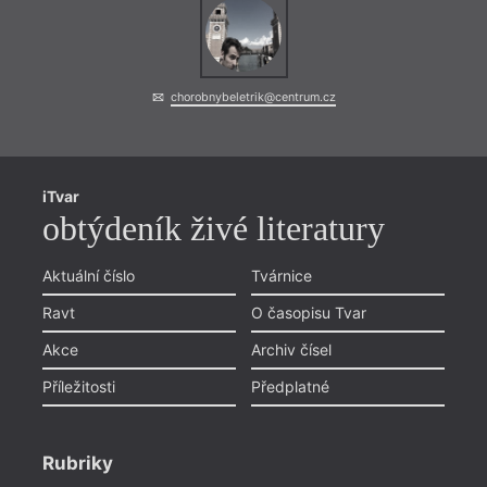
chorobnybeletrik@centrum.cz
iTvar
obtýdeník živé literatury
Aktuální číslo
Tvárnice
Ravt
O časopisu Tvar
Akce
Archiv čísel
Příležitosti
Předplatné
Rubriky