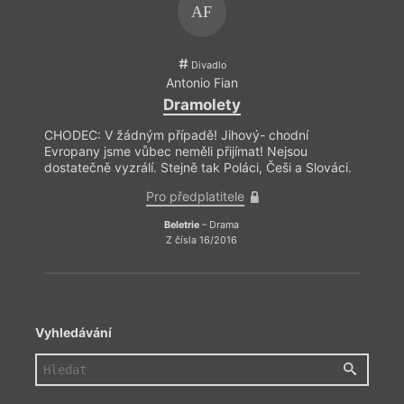
AF
Divadlo
Antonio Fian
Dramolety
CHODEC: V žádným případě! Jihový- chodní
CHODE
Evropany jsme vůbec neměli přijímat! Nejsou
Evrop
dostatečně vyzrálí. Stejně tak Poláci, Češi a Slováci.
dostat
Pro předplatitele
Beletrie
– Drama
Z čísla 16/2016
Vyhledávání