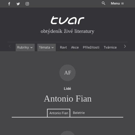
Menu
obtýdeník živé literatury
Rubriky
Témata
Ravt
Akce
Příležitosti
Tvárnice
Archiv
Beletrie
Ženy v katolické literatuře
Drobná publicistika
Právě vychází
Esejistika
Mauzoleum
AF
Recenze a reflexe
Divadlo
Reportáže
Historie kolonialismu
Rozhovory
Dokument
Lidé
Výroční ceny
Antonio Fian
Beletrie
Antonio Fian