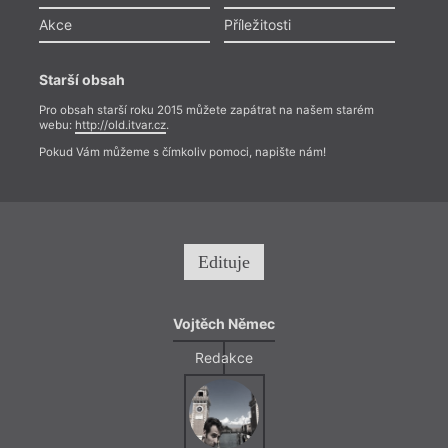
devas
Akce
Příležitosti
Starší obsah
Pro obsah starší roku 2015 můžete zapátrat na našem starém
webu:
http://old.itvar.cz
.
Pokud Vám můžeme s čímkoliv pomoci, napište nám!
Edituje
Praví 
přesv
Vojtěch Němec
arma,
ve sp
Redakce
své l
polit