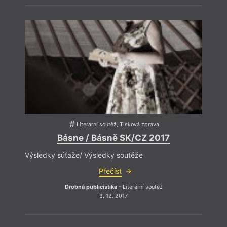
Literární soutěž, Tisková zpráva
Básne / Básně SK/CZ 2017
Výsledky súťaže/ Výsledky soutěže
Přečíst
Pokud
Drobná publicistika
– Literární soutěž
zbyte
3. 12. 2017
vypíp
vulga
politi