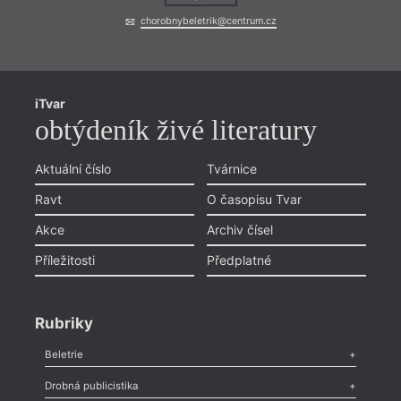
chorobnybeletrik@centrum.cz
iTvar
obtýdeník živé literatury
Aktuální číslo
Tvárnice
Ro
Ravt
O časopisu Tvar
Akce
Archiv čísel
Podle
Příležitosti
Předplatné
Čechů
vztah
sudet
na čá
Rubriky
prezi
vytáh
Beletrie
cynic
Poezie
,
Próza
,
Dokumenty
,
Drama
,
Celá rubrika
Drobná publicistika