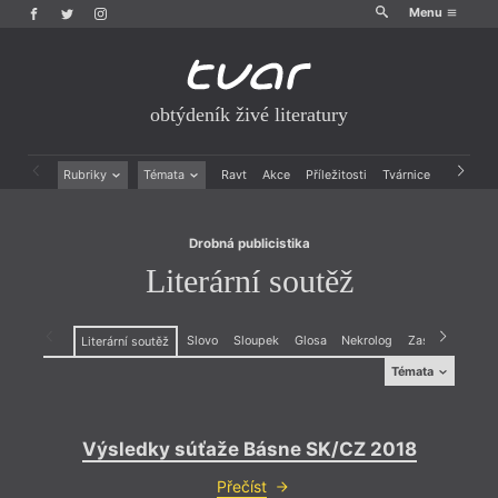
Menu
obtýdeník živé literatury
Drobná publicistika
Literární soutěž
Rubriky
Témata
Ravt
Akce
Příležitosti
Tvárnice
Archiv
Beletrie
Ženy v katolické literatuře
Drobná publicistika
Právě vychází
Drobná publicistika
Esejistika
Mauzoleum
Literární soutěž
Recenze a reflexe
Divadlo
Reportáže
Historie kolonialismu
Rozhovory
Dokument
Slovo
Sloupek
Glosa
Nekrolog
Zasláno
Kard
Literární soutěž
Výroční ceny
Témata
Témata
Projev
,
Dokument
Výsledky súťaže Básne SK/CZ 2018
Přečíst