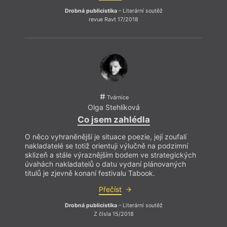
Drobná publicistika
– Literární soutěž
revue Ravt 17/2018
Div
Jedno
jak t
by by
zásah
aneste
Tvárnice
uklíz
Olga Stehlíková
ním da
týmov
Co jsem zahlédla
O něco vyhraněnější je situace poezie, její zoufalí
nakladatelé se totiž orientuji výlučně na podzimní
sklizeň a stále výraznějším bodem ve strategických
úvahách nakladatelů o datu vydaní plánovaných
titulů je zjevně konaní festivalu Tabook.
Přečíst
Drobná publicistika
– Literární soutěž
Z čísla 15/2018