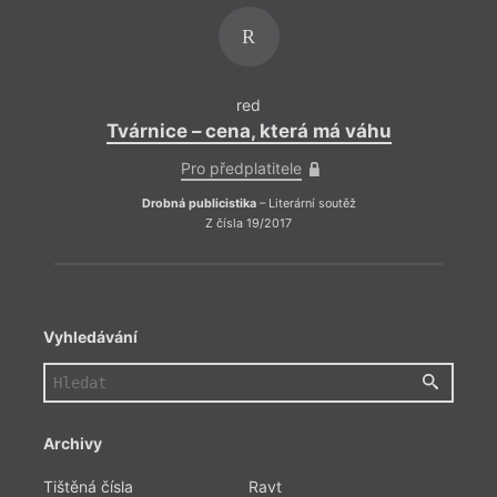
snaží
košat
R
neber
red
Tvárnice – cena, která má váhu
Pro předplatitele
Drobná publicistika
– Literární soutěž
Z čísla 19/2017
Vyhledávání
Úkrok
rychl
Zamys
Archivy
jedná
prosp
Tištěná čísla
Ravt
kroke