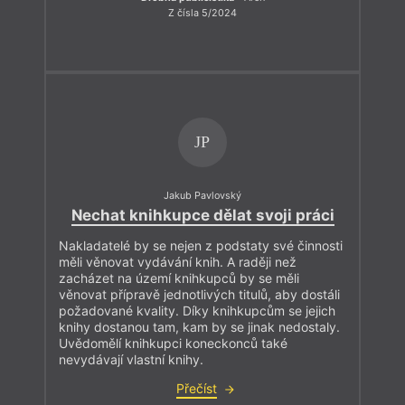
Z čísla 5/2024
JP
Jakub Pavlovský
Nechat knihkupce dělat svoji práci
Nakladatelé by se nejen z podstaty své činnosti
měli věnovat vydávání knih. A raději než
zacházet na území knihkupců by se měli
věnovat přípravě jednotlivých titulů, aby dostáli
požadované kvality. Díky knihkupcům se jejich
knihy dostanou tam, kam by se jinak nedostaly.
Uvědomělí knihkupci koneckonců také
nevydávají vlastní knihy.
Přečíst