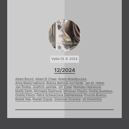
Vyšlo 13. 6. 2024
12/2024
Adam Borzič
,
Adam El Chaar
,
Aneta Mladějovská
,
Anna Beata Háblová
,
Bianca Bellová
,
Ivo Harák
,
Jan M. Heller
,
Jan Štolba
,
Jindřich Janíček
,
Jiří Zizler
,
Markéta Hejkalová
,
Matěj Senft
,
Michaela Šedinová
,
Miroslav Hlaučo
,
Ondřej Buddeus
,
Ondřej Fibich
,
Petra Schwarzová Žallmannová
,
Priscila Branco
,
Radek Rak
,
Roman Szpuk
,
Stanislav Dvorský
,
Vít Kremlička