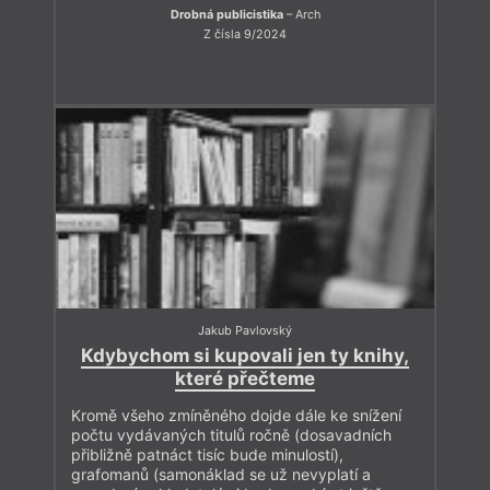
Drobná publicistika
– Arch
Z čísla 9/2024
Jakub Pavlovský
Kdybychom si kupovali jen ty knihy,
které přečteme
Kromě všeho zmíněného dojde dále ke snížení
počtu vydávaných titulů ročně (dosavadních
přibližně patnáct tisíc bude minulostí),
grafomanů (samonáklad se už nevyplatí a