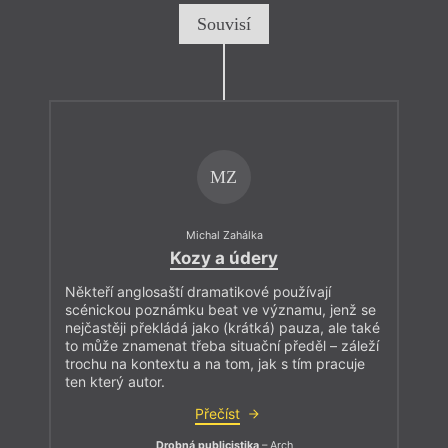
Souvisí
MZ
Michal Zahálka
Kozy a údery
Někteří anglosaští dramatikové používají
scénickou poznámku beat ve významu, jenž se
nejčastěji překládá jako (krátká) pauza, ale také
to může znamenat třeba situační předěl – záleží
trochu na kontextu a na tom, jak s tím pracuje
ten který autor.
Přečíst
Drobná publicistika
– Arch