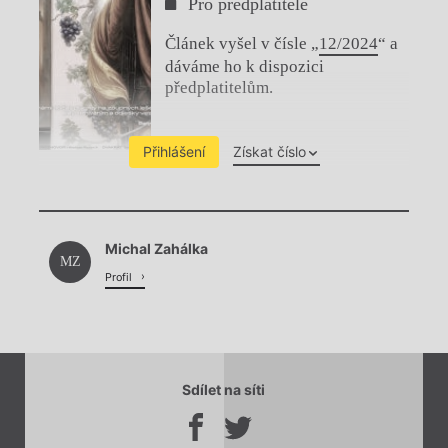
Pro předplatitele
Článek vyšel v čísle „
12/2024
“ a
dáváme ho k dispozici
předplatitelům.
Přihlášení
Získat číslo
Chviličku.
Michal Zahálka
Načítá se.
MZ
Profil
Sdílet na síti