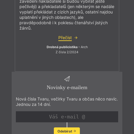
zavedení nakladatelé si budou vybírat ještě
pečlivěji) a překladatelů (jen některým se nadále
vyplatí překládat z cizích jazyků, ostatní najdou
uplatnění v jiných oblastech), ale
pravděpodobně i k poklesu čtenářství jistých
žánrů.
Přečíst
Drobná publicistika
– Arch
Z čísla 2/2024
Novinky e-mailem
Nová čísla Tvaru, večírky Tvaru a občas něco navíc.
Jednou za 14 dní.
Odebírat