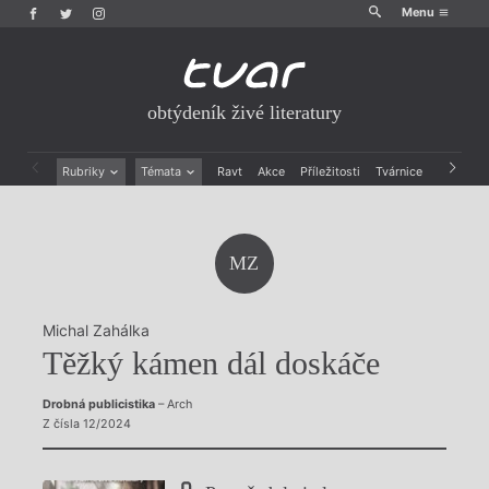
Menu
obtýdeník živé literatury
Rubriky
Témata
Ravt
Akce
Příležitosti
Tvárnice
Archiv
Beletrie
Ženy v katolické literatuře
Drobná publicistika
Právě vychází
Esejistika
Mauzoleum
MZ
Recenze a reflexe
Divadlo
Reportáže
Historie kolonialismu
Rozhovory
Dokument
Michal Zahálka
Výroční ceny
Těžký kámen dál doskáče
Drobná publicistika
– Arch
Z čísla 12/2024