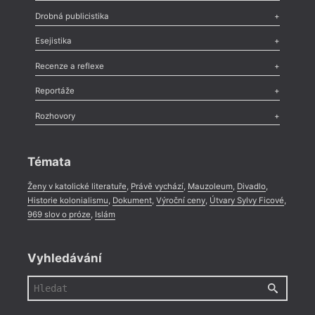
Poezie
,
Próza
,
Dokumenty
,
Drama
,
Celá rubrika
Drobná publicistika
Odlesk
,
Zasláno
,
Nezařazené
,
Novinky v Tvaru
,
Slovo
,
Výročí
,
Esejistika
Nekrolog
,
Glosa
,
Sloupek
,
Pozvánka
,
Literární soutěž
,
Komentář
,
Celá rubrika
Esej
,
Pádlo
,
Úvaha
,
Texty
,
Studie
,
Celá rubrika
Recenze a reflexe
Recenze
,
Dvakrát
,
Horké párky
,
969 slov o próze
,
Reportáže
Méně slov o próze
,
Celá rubrika
Literární zítřky
,
Reportáž
,
Literární život
,
Divadlo
,
Kritický ohlas
,
Rozhovory
Celá rubrika
Rozhovor
,
Anketa
,
Celá rubrika
Témata
Ženy v katolické literatuře
,
Právě vychází
,
Mauzoleum
,
Divadlo
,
Historie kolonialismu
,
Dokument
,
Výroční ceny
,
Útvary Sylvy Ficové
,
969 slov o próze
,
Islám
Vyhledávání