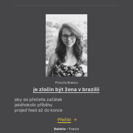
Priscila Branco
je zločin být žena v brazílii
je zl
aby sis přečetla začátek
aby s
jakéhokoliv příběhu
jakéh
projeď feed až do konce
proje
Přečíst
Beletrie
– Poezie