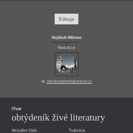
Edituje
Vojtěch Němec
Redakce
chorobnybeletrik@centrum.cz
iTvar
obtýdeník živé literatury
Aktuální číslo
Tvárnice