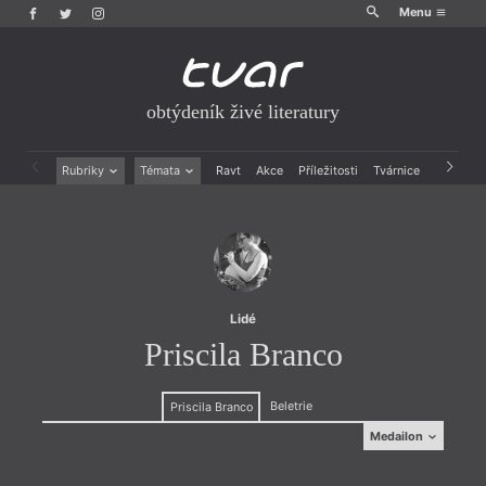
Menu
obtýdeník živé literatury
Rubriky
Témata
Ravt
Akce
Příležitosti
Tvárnice
Archiv
Beletrie
Ženy v katolické literatuře
Drobná publicistika
Právě vychází
Esejistika
Mauzoleum
Recenze a reflexe
Divadlo
Reportáže
Historie kolonialismu
Rozhovory
Dokument
Lidé
Výroční ceny
Priscila Branco
Beletrie
Priscila Branco
Medailon
Medailon
(1991, Rio de Janeiro, Brazílie) je básnířka, literární