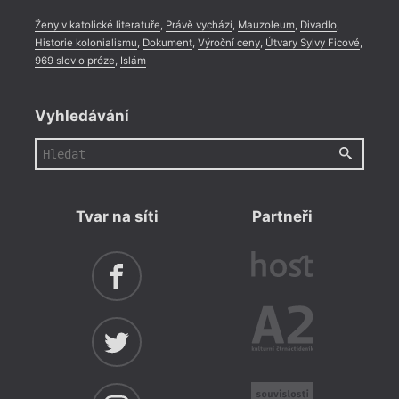
Ženy v katolické literatuře
,
Právě vychází
,
Mauzoleum
,
Divadlo
,
Historie kolonialismu
,
Dokument
,
Výroční ceny
,
Útvary Sylvy Ficové
,
969 slov o próze
,
Islám
Vyhledávání
Tvar na síti
Partneři