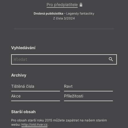
Pro předplatitele
Drobná publicistika
– Legendy fantastiky
Z čísla 3/2024
Vyhledávání
Kd
Archivy
Jedna
drast
Tištěná čísla
Ravt
stát 
států
Akce
Příležitosti
mají p
měsíč
Takhle
Starší obsah
Pro obsah starší roku 2015 můžete zapátrat na našem starém
webu:
http://old.itvar.cz
.