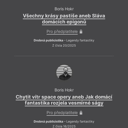
Boris Hokr
Všechny krásy pastiše aneb Sláva
Div
domácích epigonů
Jedno
Pro předplatitele
jak t
by by
Drobná publicistika
– Legendy fantastiky
zásah
Z čísla 20/2025
aneste
uklíz
ním da
týmov
Boris Hokr
Chytit vítr space opery aneb Jak domácí
fantastika rozjela vesmírné ságy
Pro předplatitele
Drobná publicistika
– Legendy fantastiky
Z čísla 16/2025