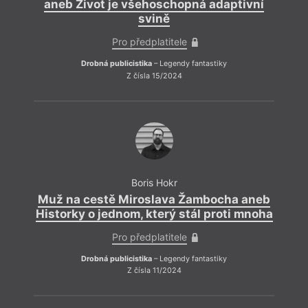
aneb Život je všehoschopná adaptivní
svině
Pro předplatitele
Drobná publicistika
– Legendy fantastiky
Z čísla 15/2024
Ro
Boris Hokr
Podle
Muž na cestě Miroslava Žambocha aneb
Čechů
Historky o jednom, který stál proti mnoha
vztah
sudet
Pro předplatitele
na čá
prezi
Drobná publicistika
– Legendy fantastiky
vytáh
Z čísla 11/2024
cynic