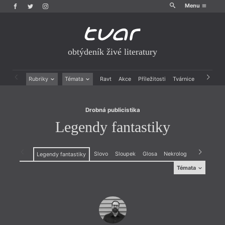
Menu
obtýdeník živé literatury
Drobná publicistika
Legendy fantastiky
Rubriky
Témata
Ravt
Akce
Příležitosti
Tvárnice
Archiv
Beletrie
Ženy v katolické literatuře
Drobná publicistika
Právě vychází
Drobná publicistika
Esejistika
Mauzoleum
Legendy fantastiky
Recenze a reflexe
Divadlo
Reportáže
Historie kolonialismu
Rozhovory
Dokument
Slovo
Sloupek
Glosa
Nekrolog
Zasláno
K
Legendy fantastiky
Výroční ceny
Témata
Témata
Projev
,
Dokument