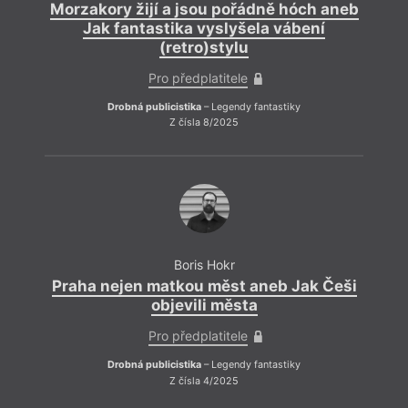
snaží
Morzakory žijí a jsou pořádně hóch aneb
košat
Jak fantastika vyslyšela vábení
neber
(retro)stylu
Pro předplatitele
Drobná publicistika
– Legendy fantastiky
Z čísla 8/2025
Boris Hokr
Praha nejen matkou měst aneb Jak Češi
objevili města
Úkrok
rychl
Pro předplatitele
Zamys
Drobná publicistika
– Legendy fantastiky
jedná
Z čísla 4/2025
prosp
kroke