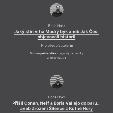
Boris Hokr
Jaký stín vrhá Modrý býk aneb Jak Češi
objevovali historii
Pro předplatitele
Drobná publicistika
– Legendy fantastiky
Z čísla 7/2024
Ztrat
škoda,
parad
nazna
vedou
vysvě
Boris Hokr
spole
Přišli Conan, Neff a Boris Vallejo do baru…
v est
aneb Zrození Šílence z Kutné Hory