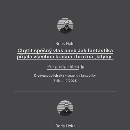
Boris Hokr
Chytit spěšný vlak aneb Jak fantastika
přijala všechna krásná i hrozná „kdyby“
Pro předplatitele
Drobná publicistika
– Legendy fantastiky
Z čísla 12/2025
Pokud
zbyte
vypíp
vulga
politi
Boris Hokr