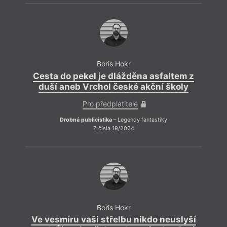
devas
Boris Hokr
Cesta do pekel je dlážděna asfaltem z
duší aneb Vrchol české akční školy
Pro předplatitele
Drobná publicistika
– Legendy fantastiky
Z čísla 19/2024
Praví 
přesv
arma,
ve sp
své l
polit
Boris Hokr
Ve vesmíru vaši střelbu nikdo neuslyší