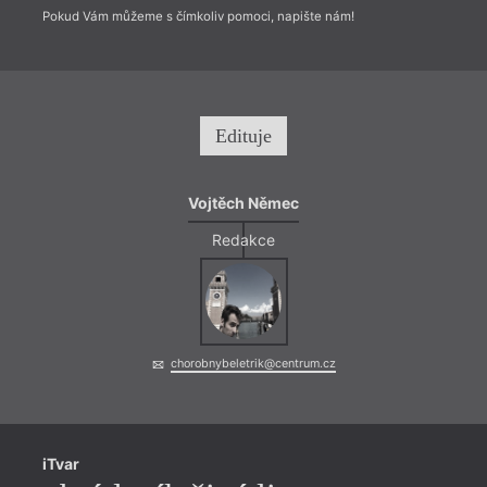
Pokud Vám můžeme s čímkoliv pomoci, napište nám!
Edituje
Vojtěch Němec
Redakce
Díla 
mimoř
subtil
Jde m
absur
chorobnybeletrik@centrum.cz
přímo
obraz
chutě
iTvar