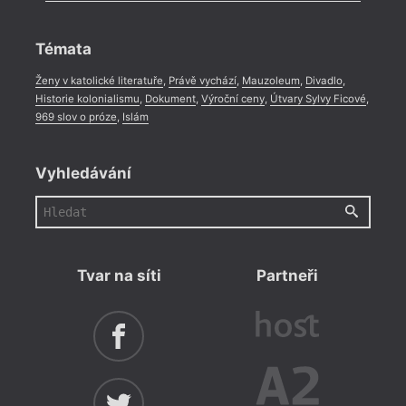
Rozhovor
,
Anketa
,
Celá rubrika
Témata
Ženy v katolické literatuře
,
Právě vychází
,
Mauzoleum
,
Divadlo
,
Historie kolonialismu
,
Dokument
,
Výroční ceny
,
Útvary Sylvy Ficové
,
969 slov o próze
,
Islám
Takhl
estet
Vyhledávání
zážit
na to 
Tvar na síti
Partneři