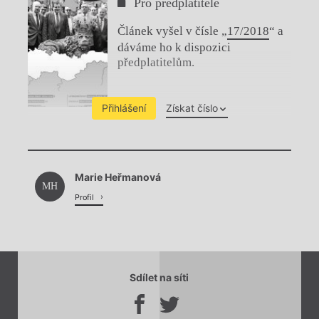
Pro předplatitele
Článek vyšel v čísle „
17/2018
“ a
dáváme ho k dispozici
předplatitelům.
Přihlášení
Získat číslo
Chviličku.
Marie Heřmanová
Načítá se.
MH
Profil
Sdílet na síti