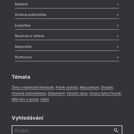
Beletrie
Poezie
,
Próza
,
Dokumenty
,
Drama
,
Celá rubrika
Drobná publicistika
Odlesk
,
Zasláno
,
Nezařazené
,
Novinky v Tvaru
,
Slovo
,
Výročí
,
Esejistika
Nekrolog
,
Glosa
,
Sloupek
,
Pozvánka
,
Literární soutěž
,
Komentář
,
Celá rubrika
Esej
,
Pádlo
,
Úvaha
,
Texty
,
Studie
,
Celá rubrika
Recenze a reflexe
Recenze
,
Dvakrát
,
Horké párky
,
969 slov o próze
,
Reportáže
Méně slov o próze
,
Celá rubrika
Literární zítřky
,
Reportáž
,
Literární život
,
Divadlo
,
Kritický ohlas
,
Rozhovory
Celá rubrika
Rozhovor
,
Anketa
,
Celá rubrika
Témata
Ženy v katolické literatuře
,
Právě vychází
,
Mauzoleum
,
Divadlo
,
Historie kolonialismu
,
Dokument
,
Výroční ceny
,
Útvary Sylvy Ficové
,
969 slov o próze
,
Islám
Vyhledávání