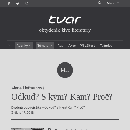
Menu
obtýdeník živé literatury
Rubriky
Témata
Ravt
Akce
Příležitosti
Tvárnice
Archiv
Beletrie
Ženy v katolické literatuře
Drobná publicistika
Právě vychází
Esejistika
Mauzoleum
MH
Recenze a reflexe
Divadlo
Reportáže
Historie kolonialismu
Rozhovory
Dokument
Marie Heřmanová
Výroční ceny
Odkud? S kým? Kam? Proč?
Drobná publicistika
– Odkud? S kým? Kam? Proč?
Z čísla 17/2018