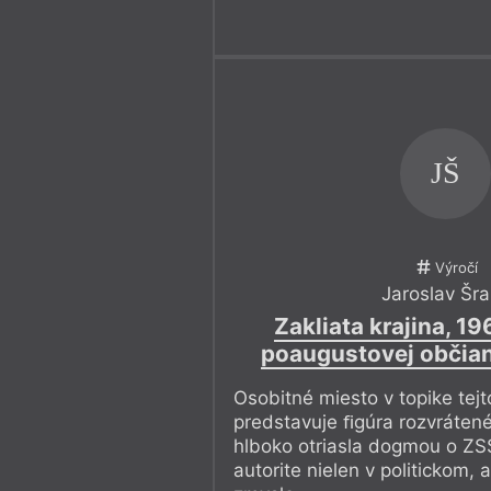
nás druhý Orbanistán nestane…
A protože slavíme výročí vzniku Č
vás zvu na
Československý večer T
hosty budou významní slovenští aut
října ve 20.00 ve vinohradském co
Svět–hub, Praha 2, Slovenská 21.
JŠ
Přeji vám nadějné čtení
Výročí
Jaroslav Šr
Zakliata krajina, 19
poaugustovej občian
Osobitné miesto v topike tejt
predstavuje ﬁgúra rozvrátené
hlboko otriasla dogmou o ZS
autorite nielen v politickom,