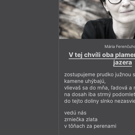
Mária Ferenčuh
V tej chvíli oba plam
jazera
zostupujeme prudko južnou s
kamene uhýbajú,
vlievaš sa do mňa, ľadová a r
na dosah iba strmý podomlet
do tejto doliny slnko nezasvie
vedú nás
zrniečka zlata
v tôňach za perenami