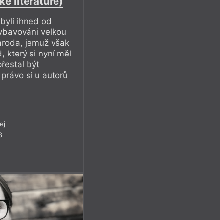
é literatuře)
byli ihned od
ybavováni velkou
ároda, jemuž však
d, který si nyní měl
řestal být
 právo si u autorů
ej
8