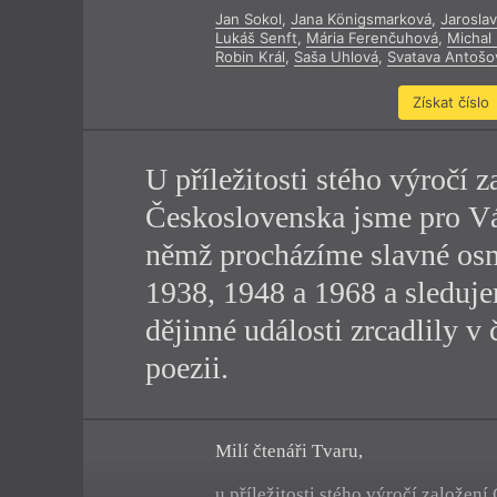
Jan Sokol
,
Jana Königsmarková
,
Jarosla
Výroční cen
Lukáš Senft
,
Mária Ferenčuhová
,
Michal
Robin Král
,
Saša Uhlová
,
Svatava Antošo
Získat číslo
U příležitosti stého výročí z
Československa jsme pro Vás
němž procházíme slavné os
1938, 1948 a 1968 a sledujem
dějinné události zrcadlily v
poezii.
Milí čtenáři Tvaru,
u příležitosti stého výročí založen