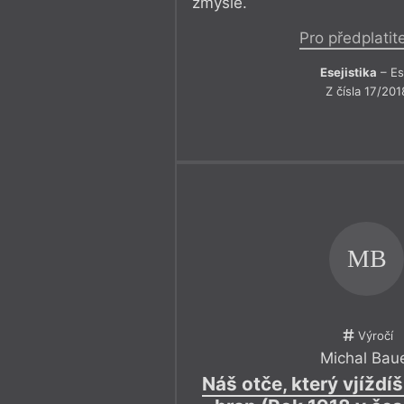
zmysle.
Pro předplatit
Esejistika
– Es
Z čísla 17/201
MB
Výročí
Michal Bau
Náš otče, který vjíždí