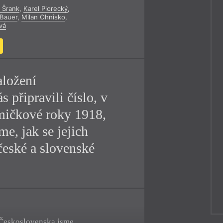
v Šrank
,
Karel Piorecký
,
y
 Bauer
,
Milan Ohnisko
,
vá
aložení
 připravili číslo, v
mičkové roky 1918,
e, jak se jejich
 české a slovenské
í Československa jsme