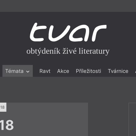
obtýdeník živé literatury
Témata
Ravt
Akce
Příležitosti
Tvárnice
ické literatuře
icistika
zí
018
eflexe
18
onialismu