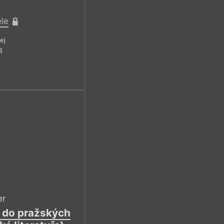
ele
ej
8
er
š do pražských