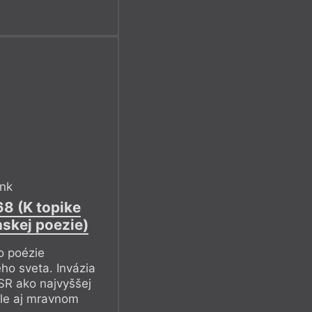
eskoslovenska, srdečně
varu
, jehož vzácnými
oři. Uskuteční se 24.
workingovém prostoru
ank
68 (K topike
skej poezie)
o poézie
ho sveta. Invázia
SR ako najvyššej
 ale aj mravnom