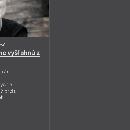
ová
ene vyšľahnú z
tráňou,
ýchla,
ý breh,
ti