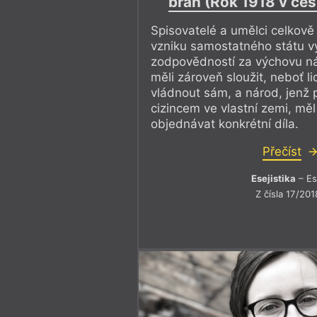
bran (Rok 1918 v česk
Spisovatelé a umělci celkově 
vzniku samostatného státu v
zodpovědností za výchovu n
měli zároveň sloužit, neboť li
vládnout sám, a národ, jenž p
cizincem ve vlastní zemi, měl
objednávat konkrétní díla.
Přečíst
Esejistika
– Es
Z čísla 17/201