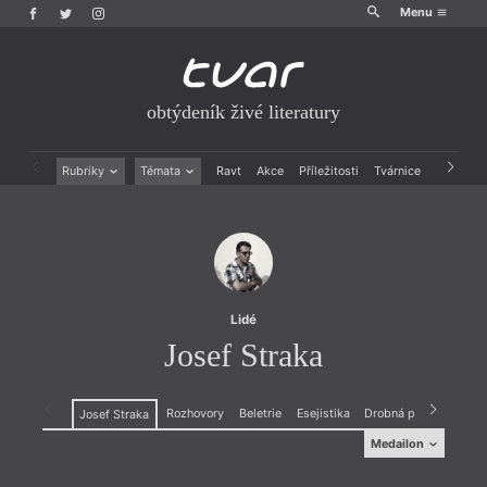
Menu
obtýdeník živé literatury
Rubriky
Témata
Ravt
Akce
Příležitosti
Tvárnice
Archiv
Beletrie
Ženy v katolické literatuře
Drobná publicistika
Právě vychází
Esejistika
Mauzoleum
Recenze a reflexe
Divadlo
Reportáže
Historie kolonialismu
Rozhovory
Dokument
Lidé
Výroční ceny
Josef Straka
Rozhovory
Beletrie
Esejistika
Drobná publicistika
Josef Straka
Medailon
Medailon
(1972), básník a prozaik, organizátor literárního