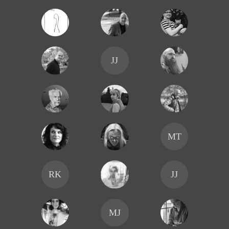
života. Je autor dvou básnických sbírek
a… jiné časy
(G Tisk, Liberec)
a
Proč. (edice Tvary, TVAR
, Praha),
které vydal v devadesátých letech, a čtyř knih
básnicko-prozaických textů:
Hotel Bristol
(2004),
Město Mons
(2005),
Kostel v mlze
(2008),
Malé exily
(
2014
),
všechny vyšly v nakladatelství Cherm.
JJ
Publikoval v mnoha literárních a kulturních, domácích
i zahraničních časopisech a antologiích, a jeho texty
byly přeloženy do angličtiny, němčiny, polštiny,
srbštiny, slovinštiny, nizozemštiny, maďarštiny,
rumunštiny, ruštiny, španělštiny a portugalštiny.
Nyní se jeho texty překládají do francouzštiny a
bulharštiny. V letech 2000–2008 pracoval, a od
podzimu 2015 znovu pracuje v redakci časopisu
MT
Weles
. Od léta roku 2009 spolupracuje s literárně-
kulturním časopisem
H_aluze
. Od roku 2008
organizuje a moderuje literární večery a diskuze
v rámci mezinárodní festivalu Den poezie a od roku
2010 organizuje literární a vzdělávací večery a
RK
JJ
autorská čtení v Domě čtení Městské knihovny
v Praze.
MJ