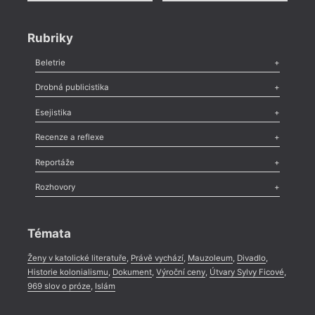
Rubriky
Beletrie
Poezie
,
Próza
,
Dokumenty
,
Drama
,
Celá rubrika
Drobná publicistika
Odlesk
,
Zasláno
,
Nezařazené
,
Novinky v Tvaru
,
Slovo
,
Výročí
,
Esejistika
Nekrolog
,
Glosa
,
Sloupek
,
Pozvánka
,
Literární soutěž
,
Komentář
,
Celá rubrika
Esej
,
Pádlo
,
Úvaha
,
Texty
,
Studie
,
Celá rubrika
Recenze a reflexe
Recenze
,
Dvakrát
,
Horké párky
,
969 slov o próze
,
Reportáže
Méně slov o próze
,
Celá rubrika
Literární zítřky
,
Reportáž
,
Literární život
,
Divadlo
,
Kritický ohlas
,
Rozhovory
Celá rubrika
Rozhovor
,
Anketa
,
Celá rubrika
Témata
Ženy v katolické literatuře
,
Právě vychází
,
Mauzoleum
,
Divadlo
,
Historie kolonialismu
,
Dokument
,
Výroční ceny
,
Útvary Sylvy Ficové
,
969 slov o próze
,
Islám