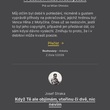
Ptá se Milan Ohnisko
Můj otčím byl debil k pohledání, nicméně s gustem
Můj o
vyprávěl příhody na pokračování, jejichž hrdinou byl
vyprá
Venca Hlína z Motyčína. Dnes už se nedozvím, jestli
Venca
to byl jeho copyright, případně jen předával dál, co
to by
sám kdysi dávno vyslechl. Zmiňuju to proto, že i v
sám k
debilovi může kvasit poezie.
debil
Přečíst
Rozhovory
– Anketa
Z čísla 1/2026
Josef Straka
Když Tě ale objímám, vteřinu či dvě, nic
nevím