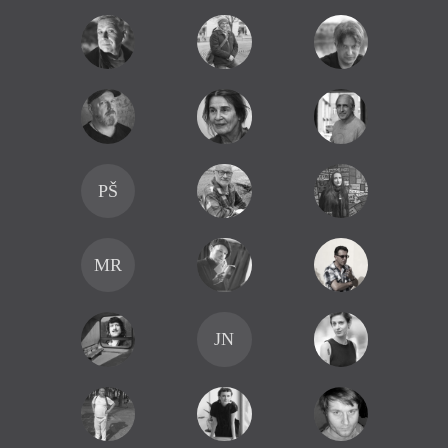
PŠ
MR
JN