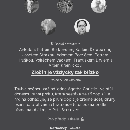
Česká detektivka
Anketa s Petrem Borkovcem, Karlem Škrabalem,
Josefem Strakou, Adamem Borzičem, Petrem
Hruškou, Vojtěchem Vackem, Františkem Dryjem a
Vítem Kremličkou
Zločin je vždycky tak blízko
Ptá se Milan Ohnisko
Touhle scénou začíná jedna Agatha Christie. Na stůl
donesou ranní poštu, která sestává ze tří dopisů, a
hrdina odhaduje, že první dopis je zřejmě účet, druhý
psaní od protivného bratrance (což pozná podle
písma na obálce). – Petr Borkovec
Pro předplatitele
Rozhovory
– Anketa