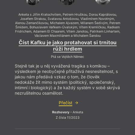
novéh
pojed
fotogr
Anketa s Jiřím Kratochvilem, Petrem Hruškou, Dorou Kaprálovou,
Josefem Strakou, Svatavou Antošovou, Vladimírem Novotným,
Alenou Zemančíkovou, Michalem Ajvazem, Milanem Šedivým, Petrem
Šmídem, Bohuslavem Vaňkem-Úvalským, Vítem Kremličkou, Radkem
Fridrichem, Adamem El Chaarem, Vítem Janotou, Patrikem Linhartem,
Václavem Maxmiliánem a Michalem Šandou
Číst Kafku je jako protahovat si trnitou
růži hrdlem
Ptá se Vojtěch Němec
Stejně tak je u něj vyvážená tragika s komikou –
výsledkem je neobyčejně přitažlivá nesnesitelnost, s
jakou nám předává vzkaz o tom, že člověk
nedokáže žít mimo systém (politický, společenský,
intimní i biologický) a že každý systém v sobě skrývá
nezrušitelnou osamělost.
Přečíst
Rozhovory
– Anketa
Z čísla 11/2023
An