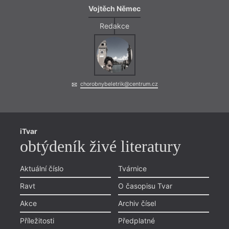
Vojtěch Němec
Redakce
chorobnybeletrik@centrum.cz
iTvar
obtýdeník živé literatury
Aktuální číslo
Tvárnice
Ravt
O časopisu Tvar
Akce
Archiv čísel
Příležitosti
Předplatné