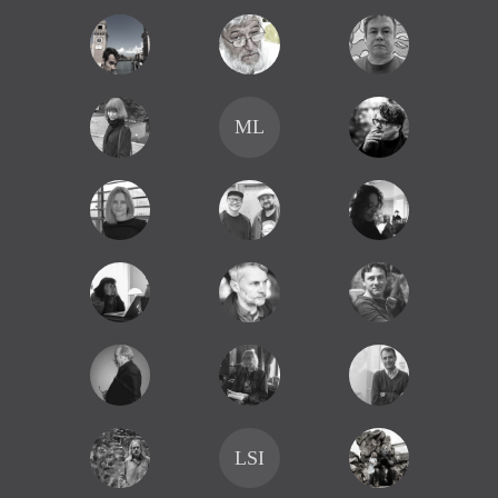
ML
LSI