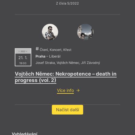
Z čísla 5/2022
Čtení, Koncert, Křest
= 2022 =
Praha
– Liberál
21. 1.
Josef Straka
,
Vojtěch Němec
,
Jiří Závodný
19:00
Vojtěch Němec: Nekropotence – death in
progress (vol. 2)
Více info
Načíst další
Vyhledávání