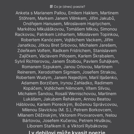
Co je (dnes) poezie?
Anketa s Marianem Pallou, Emilem Haklem, Martinem
Anket
Stöhrem, Markem Janem Vilímkem, Jiřím Jakubů,
Stö
Ondřejem Hanusem, Miroslavem Huptychem,
O
Markétou Mikuláškovou, Tomášem Míkou, Simonou
Mark
Rackovou, Patrikem Linhartem, Miloslavem Topinkou,
Racko
Robertem Kanóczem, Vojtěchem Vackem, Jiřím
Ro
Janatkou, Jitkou Bret Srbovou, Michalem Jarešem,
Jana
Zdeňkem Volfem, Radkem Fridrichem, Stanislavem
Zdeň
Zajíčkem, Václavem Piňosem, Karlem Škrabalem,
Zaj
Sylvií Richterovou, Janem Štolbou, Pavlem Šuhájkem,
Sylvi
Romanem Szpukem, Janou Orlovou, Martinem
R
Reinerem, Xerodothem Sigmiem, Josefem Strakou,
Rein
Robertem Wudym, Janem Nejedlým, Marií Iljašenko,
Robe
Adamem Borzičem, Irynou Zahladko, Radimem
Ad
Kopáčem, Vojtěchem Němcem, Vítem Slívou,
K
Michalem Šandou, Rosalií Wernischovou, Martinem
Mic
Lukášem, Jakubem Řehákem, Annou Beatou
L
Háblovou, Karlem Pioreckým, Boženou Správcovou,
Hábl
Milenou Slavickou (M. S.), Petrem Borkovcem,
M
Milanem Děžinským, Viktorem Pivovarovem, Nelou
Mil
Bártovou, Josefem Kučerou, Petrem Hruškou,
B
Liborem Staňkem II. a Viktorií Rybákovou
I v debilovi může kvasit poezie