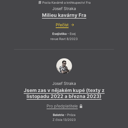
Pocta Kavárně a knihkupectví Fra
Josef Straka
Milieu kavárny Fra
Přečíst
Anket
Jos
Esejistika
– Esej
Alenou
revue Ravt 8/2023
Šmídem
Fridric
Čís
Stejn
výsle
Josef Straka
jakou
Jsem zas v nějakém kupé (texty z
nedok
listopadu 2022 a března 2023)
intim
nezru
Pro předplatitele
Beletrie
– Próza
Z čísla 13/2023