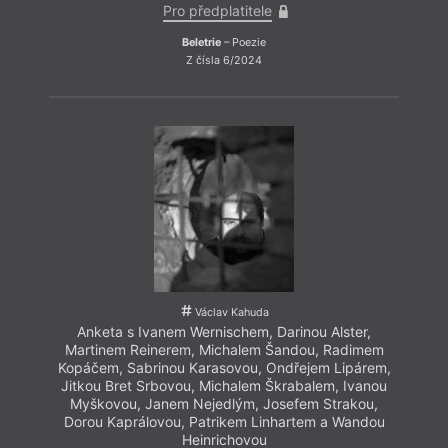
Pro předplatitele
Beletrie
– Poezie
A
Z čísla 6/2024
Mar
Kopá
Jit
My
Dor
Hr
bás
Ve dv
„Kahu
Václav Kahuda
zděše
Anketa s Ivanem Wernischem, Darinou Alster,
domě 
Martinem Reinerem, Michalem Šandou, Radimem
liter
Kopáčem, Sabrinou Karasovou, Ondřejem Lipárem,
geniál
Jitkou Bret Srbovou, Michalem Škrabalem, Ivanou
paran
Myškovou, Janem Nejedlým, Josefem Strakou,
Dorou Kaprálovou, Patrikem Linhartem a Wandou
Heinrichovou