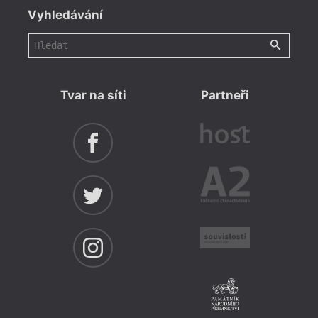
Vyhledávání
Tvar na síti
Partneři