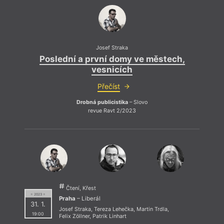
J
Hru
Josef Straka
Poslední a první domy ve městech,
Touhl
vesnicích
dones
hrdin
Přečíst
psaní
písma
Drobná publicistika
– Slovo
revue Ravt 2/2023
Čtení, Křest
= 2023 =
Praha
– Liberál
31. 1.
Josef Straka
,
Tereza Lehečka
,
Martin Trdla
,
19:00
Felix Zöllner
,
Patrik Linhart
Rozh