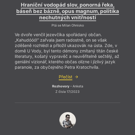
Hraniční vodopád slov, ponorná řeka,
báseň bez bázně, opus magnum, politika
nechutných vnitřností
Ptá se Milan Ohnisko
Ve dvoře venčil jezevčíka spořádaný občan.
„Kahudóóó!“ zařvala jsem radostně, on se však
zděšeně rozhlédl a přiložil ukazovák na ústa. Zde, v
domě U Vody, byl tento démony zmítaný titán české
literatury, košatý vypravěč a neuvěřitelně sečtělý, až
geniální vizionář, kterého občas olízne i jízlivý jazyk
paranoie, za obyčejného Petra Kratochvíla.
Přečíst
Rozhovory
– Anketa
Z čísla 17/2023