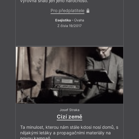
vyrovná snad jen jeho náročnosti.
Pro předplatitele
Esejistika
– Úvaha
Z čísla 19/2017
Josef Straka
Cizí země
Ta minulost, kterou nám stále kdosi nosí domů, s
nějakými letáky a propagačními materiály na
novou kampaň.