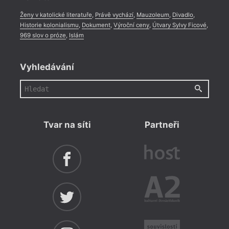
Ženy v katolické literatuře
,
Právě vychází
,
Mauzoleum
,
Divadlo
,
Historie kolonialismu
,
Dokument
,
Výroční ceny
,
Útvary Sylvy Ficové
,
969 slov o próze
,
Islám
Vyhledávání
Tvar na síti
Partneři