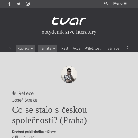
Menu
obtýdeník živé literatury
Rubriky
Témata
Ravt
Akce
Příležitosti
Tvárnice
Archiv
Beletrie
Ženy v katolické literatuře
Drobná publicistika
Právě vychází
Esejistika
Mauzoleum
Recenze a reflexe
Divadlo
Reportáže
Historie kolonialismu
Rozhovory
Dokument
Reflexe
Výroční ceny
Josef Straka
Co se stalo s českou
společností? (Praha)
Drobná publicistika
– Slovo
Z čísla 7/2018