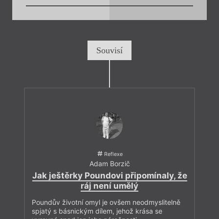
Souvisí
Reflexe
Adam Borzič
Jak ještěrky Poundovi připomínaly, že
ráj není umělý
Poundův životní omyl je ovšem neodmyslitelně
spjatý s básnickým dílem, jehož krása se