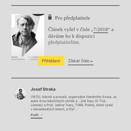
Pro předplatitele
Článek vyšel v čísle „
7/2018
“ a
dáváme ho k dispozici
předplatitelům.
Přihlášení
Získat číslo
Chviličku.
Josef Straka
Načítá se.
(1972), básník a prozaik, organizátor literárního života. Je
autor dvou básnických sbírek a… jiné časy (G Tisk,
Liberec) a Proč. (edice Tvary, TVAR, Praha), které vydal
v devadesátých letech, a čtyř ...
Profil