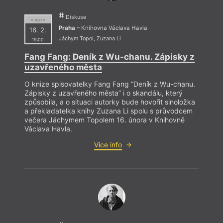
Diskuse
= 2021 =
Praha
– Knihovna Václava Havla
16. 2.
Jáchym Topol
,
Zuzana Li
19:00
Fang Fang: Deník z Wu-chanu. Zápisky z
uzavřeného města
O knize spisovatelky Fang Fang “Deník z Wu-chanu.
Zápisky z uzavřeného města” i o skandálu, který
způsobila, a o situaci autorky bude hovořit sinoložka
a překladatelka knihy Zuzana Li spolu s průvodcem
večera Jáchymem Topolem 16. února v Knihovně
Václava Havla.
Více info