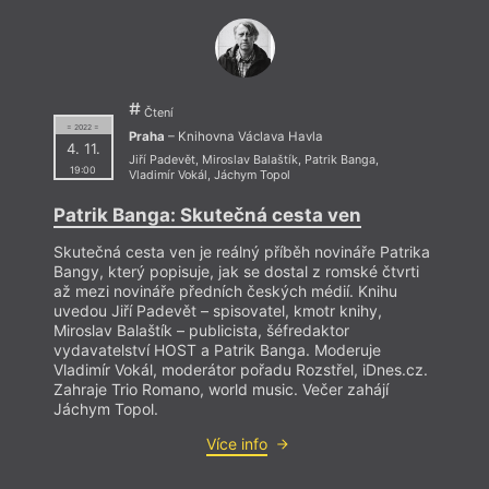
1986 pracoval jako skladník, topič, nosič uhlí. V
raných osmdesátých letech vydával (s Viktorem
Karlíkem, Filipem Topolem, Vítem Kremličkou aj.)
samizdatový časopis
Violit
, spolupořádal edici
debutantů
Edice pro více
, v roce 1985 se podílel na
založení edice Mozková mrtvice a na vzniku
Čtení
= 2022 =
časopisu
Jednou nohou
, posléze přejmenovaném na
Praha
– Knihovna Václava Havla
4. 11.
Revolver Revue
. Chartista. Zatčen pro ilegální
Jiří Padevět
,
Miroslav Balaštík
,
Patrik Banga
,
překročení hranic do Polska a za šíření materiálů
19:00
Vladimír Vokál
,
Jáchym Topol
nepřátelských socialismu; díky amnestii osvobozen.
Šéfredaktor a redaktor
Revolver Revue, Respektu,
Patrik Banga: Skutečná cesta ven
Lidových novin
, poté spisovatel na volné noze.
Studoval etnologii na FF UK, studium však
Skutečná cesta ven je reálný příběh novináře Patrika
nedokončil. V současné době je šéfdramaturgem
Bangy, který popisuje, jak se dostal z romské čtvrti
Knihovny Václava Havla. Vydal mj. knihy:
Miluju tě k
až mezi novináře předních českých médií. Knihu
zbláznění
(1991),
V úterý bude válka
(1992),
Sestra
uvedou Jiří Padevět – spisovatel, kmotr knihy,
(1994),
Anděl
(1995),
Trnová dívka
(1997),
Noční
Miroslav Balaštík – publicista, šéfredaktor
práce
(2001),
Kloktat dehet
(2005),
Supermarket
vydavatelství HOST a Patrik Banga. Moderuje
sovětských hrdinů
(2007),
Chladnou zemí
(2009) a
Vladimír Vokál, moderátor pořadu Rozstřel, iDnes.cz.
Citlivý člověk
(2017).
Zahraje Trio Romano, world music. Večer zahájí
Jáchym Topol.
Více info