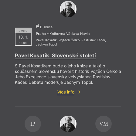
Kl
Jo
Tic
M
Antoš
Diskuse
= 2022 =
Praha
– Knihovna Václava Havla
13. 1.
Pavel Kosatík
,
Vojtěch Čelko
,
Rastislav Káčer
,
19:00
Jáchym Topol
Mysti
Pavel Kosatík: Slovenské století
Kosma
nepot
S Pavel Kosatíkem bude o jeho knize a také o
„zpro
současném Slovensku hovořit historik Vojtěch Čelko a
mnohé
Jeho Excelence slovenský velvyslanec Rastislav
Káčer. Debatu moderuje Jáchym Topol.
Více info
IP
VM