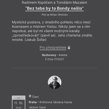
Radimem Kopáčem a Tomášem Mazalem
“Bez tebe by to Bondy nešlo”
Ptá se Milan Ohnisko
Mystická postava, z dnešního pohledu něco mezi
Kosmasem a mistrem Yodou. Nikdy jsem se s ním
nepotkal, ale byl mi všemi možnými kanály
„zprostředkován“ (zjevil se). Jeho charisma zmátlo
mnohé. (Jakub Šofar)
Pro předplatitele
Rozhovory
– Anketa
Z čísla 17/2021
Čtení
= 2021 =
Praha
– Knihovna Václava Havla
11. 10.
Jáchym Topol
19:00