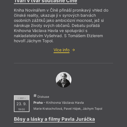
Tváří v tvář současné Číně
Kniha Novinářem v Číně přináší pronikavý vhled do
čínské reality, ukazuje ji v syrových barvách
osobních zážitků jako ambiciózní mocnost, jež si
nárokuje životy svých občanů. Debatu pořádá
Knihovna Václava Havla ve spolupráci s
nakladatelstvím Vyšehrad. S Tomášem Etzlerem
hovoří Jáchym Topol.
Více info
Diskuse
= 2021 =
Praha
– Knihovna Václava Havla
23. 9.
Marie Kratochvílová
,
Pavel Hájek
,
Jáchym Topol
19:00
Běsy a lásky a filmy Pavla Juráčka