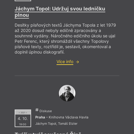
Jáchym Topol: Udržuj svou ledničku
plnou
Desítky písňových textů Jáchyma Topola z let 1979
až 2020 dosud nebyly edičně zpracovány a
souhrnně vydány. Náročného edičního úkolu se ujal
Petr Ferenc, který shromáždil všechny Topolovy
písňové texty, roztřídil je, sestavil, okomentoval a
doplnil úplnou diskografií.
Více info
Diskuse
= 2021 =
Praha
– Knihovna Václava Havla
4. 10.
Jáchym Topol
,
Tomáš Etzler
19:00