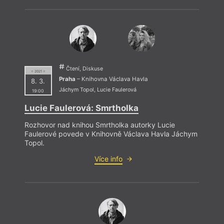
Čtení, Diskuse
= 2021 =
Praha
– Knihovna Václava Havla
8. 3.
Jáchym Topol
,
Lucie Faulerová
19:00
Lucie Faulerová: Smrtholka
Rozhovor nad knihou Smrtholka autorky Lucie
Faulerové povede v Knihovně Václava Havla Jáchym
Topol.
Více info