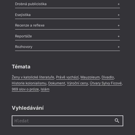
Poezie
,
Próza
,
Dokumenty
,
Drama
,
Celá rubrika
Drobná publicistika
Odlesk
,
Zasláno
,
Nezařazené
,
Novinky v Tvaru
,
Slovo
,
Výročí
,
Esejistika
Nekrolog
,
Glosa
,
Sloupek
,
Pozvánka
,
Literární soutěž
,
Komentář
,
Celá rubrika
Esej
,
Pádlo
,
Úvaha
,
Texty
,
Studie
,
Celá rubrika
Recenze a reflexe
Recenze
,
Dvakrát
,
Horké párky
,
969 slov o próze
,
Reportáže
Méně slov o próze
,
Celá rubrika
Literární zítřky
,
Reportáž
,
Literární život
,
Divadlo
,
Kritický ohlas
,
Rozhovory
Celá rubrika
Rozhovor
,
Anketa
,
Celá rubrika
Témata
Ženy v katolické literatuře
,
Právě vychází
,
Mauzoleum
,
Divadlo
,
Historie kolonialismu
,
Dokument
,
Výroční ceny
,
Útvary Sylvy Ficové
,
969 slov o próze
,
Islám
Vyhledávání