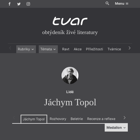
Menu
obtýdeník živé literatury
Rubriky
Témata
Ravt
Akce
Příležitosti
Tvárnice
Archiv
Beletrie
Ženy v katolické literatuře
Drobná publicistika
Právě vychází
Esejistika
Mauzoleum
Recenze a reflexe
Divadlo
Reportáže
Historie kolonialismu
Rozhovory
Dokument
Lidé
Výroční ceny
Jáchym Topol
Rozhovory
Beletrie
Recenze a reflexe
Drobná publi
Jáchym Topol
Medailon
Medailon
(1962, Praha), básník, prozaik a žurnalista. Do roku