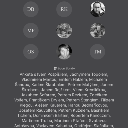
DB
RK
MP
OS
TM
Egon Bondy
Anketa s Ivem Pospíšilem, Jáchymem Topolem,
Vladimírem Mertou, Emilem Haklem, Michalem
Šandou, Karlem Škrabalem, Petrem Motýlem, Janem
Škrobem, Janem Rejžkem, Vítem Kremličkou,
Jakubem Šofarem, Petrem Rezkem, Zdeňkem
Volfem, Františkem Dryjem, Petrem Štenglem, Filipem
Klegou, Alešem Kauerem, Hanou Bednaříkovou,
Josefem Rauvolfem, Petrem Kuželem, Básníkem
Tichem, Dominikem Bártem, Robertem Kanóczem,
Martinem Trdlou, Martinem Pilařem, Svatavou
Antošovou, Václavem Kahudou, Ondřejem Slačálkem,