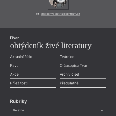
chorobnybeletrik@centrum.cz
iTvar
obtýdeník živé literatury
Aktuální číslo
Tvárnice
Ravt
O časopisu Tvar
Akce
Archiv čísel
Příležitosti
Předplatné
Rubriky
Beletrie