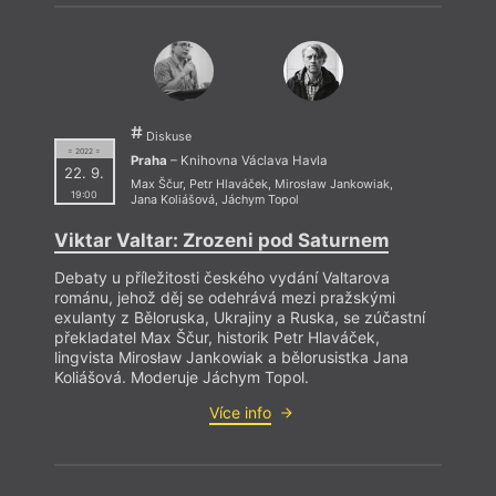
Diskuse
= 2022 =
Praha
– Knihovna Václava Havla
22. 9.
Max Ščur
,
Petr Hlaváček
,
Mirosław Jankowiak
,
19:00
Jana Koliášová
,
Jáchym Topol
Viktar Valtar: Zrozeni pod Saturnem
Debaty u příležitosti českého vydání Valtarova
románu, jehož děj se odehrává mezi pražskými
exulanty z Běloruska, Ukrajiny a Ruska, se zúčastní
překladatel Max Ščur, historik Petr Hlaváček,
lingvista Mirosław Jankowiak a bělorusistka Jana
Koliášová. Moderuje Jáchym Topol.
An
V
Více info
Šand
Š
J
Volfe