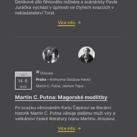
Deníkové dílo filmového režiséra a scénáristy Pavla
Juráčka vychází v úplnosti ve čtyřech svazcích v
nakladatelství Torst.
Více info
Diskuse
= 2021 =
Praha
– Knihovna Václava Havla
14. 6.
Martin C. Putna
,
Jáchym Topol
19:00
Martin C. Putna: Magorské modlitby
Po svazku věnovaném Karlu Čapkovi se literární
historik Martin C. Putna věnuje dalšímu muži víry a
velikánovi české literatury Ivanu Martinu Jirousovi.
Více info