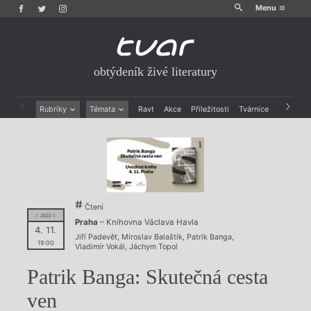
Menu
obtýdeník živé literatury
Rubriky
Témata
Ravt
Akce
Příležitosti
Tvárnice
Archiv
Beletrie
Ženy v katolické literatuře
Drobná publicistika
Právě vychází
Esejistika
Mauzoleum
Recenze a reflexe
Divadlo
Reportáže
Historie kolonialismu
Rozhovory
Dokument
Čtení
= 2022 =
Výroční ceny
Praha
– Knihovna Václava Havla
4. 11.
Jiří Padevět
,
Miroslav Balaštík
,
Patrik Banga
,
19:00
Vladimír Vokál
,
Jáchym Topol
Patrik Banga: Skutečná cesta
ven