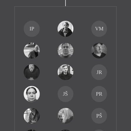
IP
VM
JR
JŠ
PR
PŠ