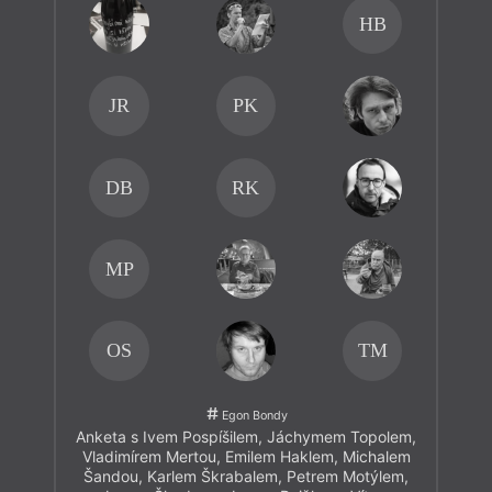
HB
JR
PK
DB
RK
MP
OS
TM
Egon Bondy
Anketa s Ivem Pospíšilem, Jáchymem Topolem,
Vladimírem Mertou, Emilem Haklem, Michalem
Šandou, Karlem Škrabalem, Petrem Motýlem,