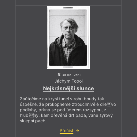
30 let Tvaru
Jáchym Topol
Nejkrásnější slunce
Zaútočíme na krysí tunel v rohu boudy tak
úspěšně, že prokopneme ztrouchnivělé dřevo
podlahy, prkna se pod úderem rozsypou, z
hlubiny, kam dřevěná drť padá, vane syrový
sklepní pach.
Přečíst