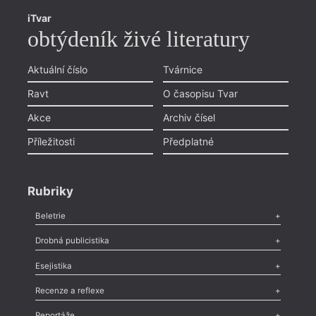
iTvar
obtýdeník živé literatury
Aktuální číslo
Tvárnice
Ravt
O časopisu Tvar
Akce
Archiv čísel
Příležitosti
Předplatné
Rubriky
Beletrie
Poezie
,
Próza
,
Dokumenty
,
Drama
,
Celá rubrika
Drobná publicistika
Odlesk
,
Zasláno
,
Nezařazené
,
Novinky v Tvaru
,
Slovo
,
Výročí
,
Esejistika
Nekrolog
,
Glosa
,
Sloupek
,
Pozvánka
,
Literární soutěž
,
Komentář
,
Celá rubrika
Esej
,
Pádlo
,
Úvaha
,
Texty
,
Studie
,
Celá rubrika
Recenze a reflexe
Recenze
,
Dvakrát
,
Horké párky
,
969 slov o próze
,
Reportáže