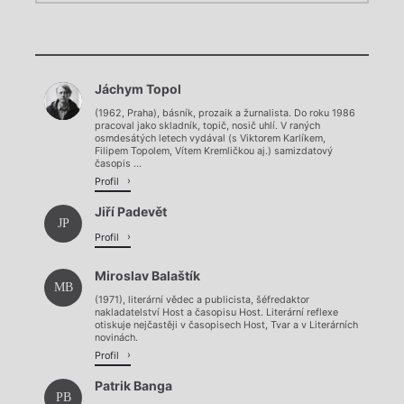
Chviličku.
Chviličku.
Načítá se.
Jáchym Topol
Načítá se.
(1962, Praha), básník, prozaik a žurnalista. Do roku 1986
pracoval jako skladník, topič, nosič uhlí. V raných
osmdesátých letech vydával (s Viktorem Karlíkem,
Filipem Topolem, Vítem Kremličkou aj.) samizdatový
časopis ...
Profil
Jiří Padevět
JP
Profil
Miroslav Balaštík
MB
(1971), literární vědec a publicista, šéfredaktor
nakladatelství Host a časopisu Host. Literární reflexe
otiskuje nejčastěji v časopisech Host, Tvar a v Literárních
novinách.
Profil
Patrik Banga
PB