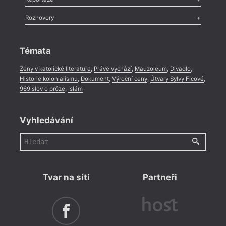
Méně slov o próze
,
Celá rubrika
Literární zítřky
,
Reportáž
,
Literární život
,
Divadlo
,
Kritický ohlas
,
Rozhovory
Celá rubrika
Rozhovor
,
Anketa
,
Celá rubrika
Témata
Ženy v katolické literatuře
,
Právě vychází
,
Mauzoleum
,
Divadlo
,
Historie kolonialismu
,
Dokument
,
Výroční ceny
,
Útvary Sylvy Ficové
,
969 slov o próze
,
Islám
Vyhledávání
Tvar na síti
Partneři