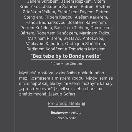
Janem Škrobem, Janem Rejžkem, Vítem
Kremličkou, Jakubem Šofarem, Petrem Rezkem,
Zdeňkem Volfem, Františkem Dryjem, Petrem
Štenglem, Filipem Klegou, Alešem Kauerem,
Hanou Bednaříkovou, Josefem Rauvolfem,
Petrem Kuželem, Básníkem Tichem, Dominikem
Bártem, Robertem Kanóczem, Martinem Trdlou,
Martinem Pilařem, Svatavou Antošovou,
Václavem Kahudou, Ondřejem Slačálkem,
Radimem Kopáčem a Tomášem Mazalem
“Bez tebe by to Bondy nešlo”
Ptá se Milan Ohnisko
Mystická postava, z dnešního pohledu něco
mezi Kosmasem a mistrem Yodou. Nikdy jsem se
s ním nepotkal, ale byl mi všemi možnými kanály
„zprostředkován“ (zjevil se). Jeho charisma
zmátlo mnohé. (Jakub Šofar)
Pro předplatitele
Rozhovory
– Anketa
Z čísla 17/2021