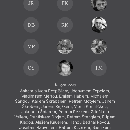
JR
PK
DB
RK
MP
OS
TM
Egon Bondy
Anketa s Ivem Pospíšilem, Jáchymem Topolem,
An
Vladimírem Mertou, Emilem Haklem, Michalem
V
Šandou, Karlem Škrabalem, Petrem Motýlem, Janem
Šand
Škrobem, Janem Rejžkem, Vítem Kremličkou,
Š
Jakubem Šofarem, Petrem Rezkem, Zdeňkem
J
Volfem, Františkem Dryjem, Petrem Štenglem, Filipem
Volfe
Klegou, Alešem Kauerem, Hanou Bednaříkovou,
Kl
Josefem Rauvolfem, Petrem Kuželem, Básníkem
Jo