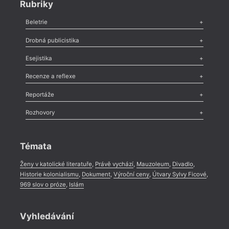
Rubriky
Beletrie
Poezie
,
Próza
,
Dokumenty
,
Drama
,
Celá rubrika
Drobná publicistika
Odlesk
,
Zasláno
,
Nezařazené
,
Novinky v Tvaru
,
Slovo
,
Výročí
,
Esejistika
Nekrolog
,
Glosa
,
Sloupek
,
Pozvánka
,
Literární soutěž
,
Komentář
,
Celá rubrika
Esej
,
Pádlo
,
Úvaha
,
Texty
,
Studie
,
Celá rubrika
Recenze a reflexe
Recenze
,
Dvakrát
,
Horké párky
,
969 slov o próze
,
Reportáže
Méně slov o próze
,
Celá rubrika
Literární zítřky
,
Reportáž
,
Literární život
,
Divadlo
,
Kritický ohlas
,
Rozhovory
Celá rubrika
Rozhovor
,
Anketa
,
Celá rubrika
Témata
Ženy v katolické literatuře
,
Právě vychází
,
Mauzoleum
,
Divadlo
,
Historie kolonialismu
,
Dokument
,
Výroční ceny
,
Útvary Sylvy Ficové
,
969 slov o próze
,
Islám
Vyhledávání