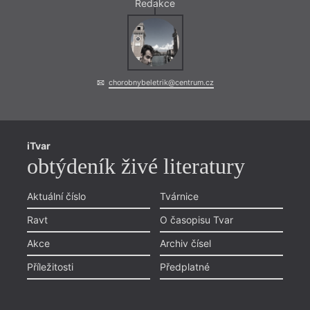
Redakce
chorobnybeletrik@centrum.cz
iTvar
obtýdeník živé literatury
Aktuální číslo
Tvárnice
Ravt
O časopisu Tvar
Akce
Archiv čísel
Příležitosti
Předplatné