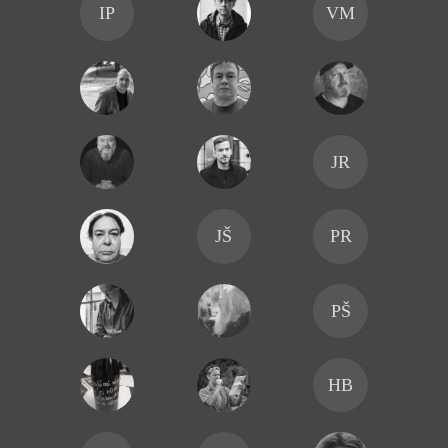
IP
VM
JR
JŠ
PR
PŠ
HB