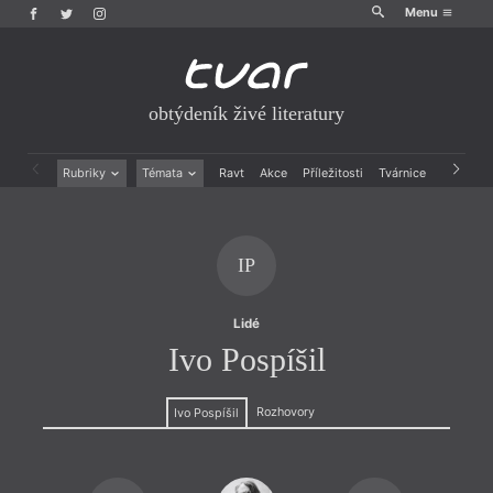
Menu
obtýdeník živé literatury
Rubriky
Témata
Ravt
Akce
Příležitosti
Tvárnice
Archiv
Beletrie
Ženy v katolické literatuře
Drobná publicistika
Právě vychází
Esejistika
Mauzoleum
IP
Recenze a reflexe
Divadlo
Reportáže
Historie kolonialismu
Rozhovory
Dokument
Lidé
Výroční ceny
Ivo Pospíšil
Rozhovory
Ivo Pospíšil