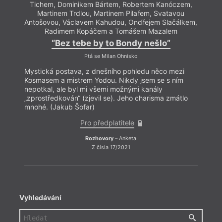
Tichem, Dominikem Bártem, Robertem Kanóczem,
Tic
Martinem Trdlou, Martinem Pilařem, Svatavou
M
Antošovou, Václavem Kahudou, Ondřejem Slačálkem,
Antoš
Radimem Kopáčem a Tomášem Mazalem
“Bez tebe by to Bondy nešlo”
Ptá se Milan Ohnisko
Mystická postava, z dnešního pohledu něco mezi
Mysti
Kosmasem a mistrem Yodou. Nikdy jsem se s ním
Kosma
nepotkal, ale byl mi všemi možnými kanály
nepot
„zprostředkován“ (zjevil se). Jeho charisma zmátlo
„zpro
mnohé. (Jakub Šofar)
mnohé
Pro předplatitele
Rozhovory
– Anketa
Z čísla 17/2021
Vyhledávání