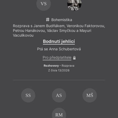
VS
Bohemistika
Rozprava s Janem Budňákem, Veronikou Faktorovou,
Petrou Hanákovou, Václav Smyčkou a Mayuri
Vaculíkovou
Síla
Bodnutí jehlicí
Ptá se Anna Schubertová
Pro m
Pro předplatitele
ho po
a člo
Rozhovory
– Rozprava
Z čísla 13/2026
nezhr
Ale t
nikomu
k ní t
SS
AS
MŠ
RM