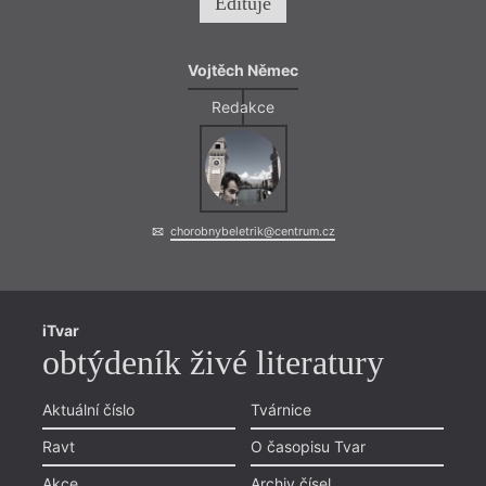
Edituje
Vojtěch Němec
Redakce
Já
Všichn
člově
chorobnybeletrik@centrum.cz
spoust
nezby
zapom
lázeň
lázeň
iTvar
obtýdeník živé literatury
Aktuální číslo
Tvárnice
Ravt
O časopisu Tvar
Akce
Archiv čísel