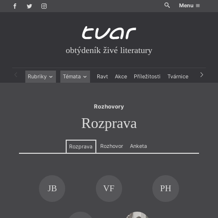
Menu
obtýdeník živé literatury
Rozhovory
Rozprava
Rubriky
Témata
Ravt
Akce
Příležitosti
Tvárnice
Archiv
Beletrie
Ženy v katolické literatuře
Drobná publicistika
Právě vychází
Rozhovory
Esejistika
Mauzoleum
Rozprava
Recenze a reflexe
Divadlo
Reportáže
Historie kolonialismu
Rozhovory
Dokument
Rozhovor
Anketa
Rozprava
Výroční ceny
JB
VF
PH