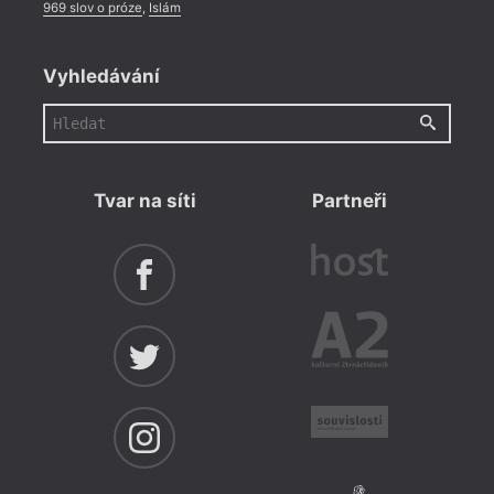
969 slov o próze
,
Islám
Vyhledávání
Tvar na síti
Partneři
Genera
že u 
hraje 
než p
posto
nebo 