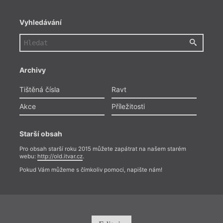
Vyhledávání
Ra
Archivy
Obecn
Tištěná čísla
Ravt
písni
na tu 
Akce
Příležitosti
zaple
už te
neděl
Starší obsah
prostě
Pro obsah starší roku 2015 můžete zapátrat na našem starém
webu:
http://old.itvar.cz
.
Pokud Vám můžeme s čímkoliv pomoci, napište nám!