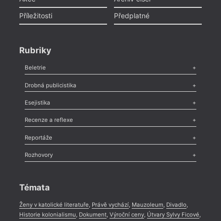
Příležitosti
Předplatné
Rubriky
Beletrie
Poezie
,
Próza
,
Dokumenty
,
Drama
,
Celá rubrika
Drobná publicistika
Odlesk
,
Zasláno
,
Nezařazené
,
Novinky v Tvaru
,
Slovo
,
Výročí
,
Esejistika
Nekrolog
,
Glosa
,
Sloupek
,
Pozvánka
,
Literární soutěž
,
Komentář
,
Celá rubrika
Esej
,
Pádlo
,
Úvaha
,
Texty
,
Studie
,
Celá rubrika
Recenze a reflexe
Liter
Recenze
,
Dvakrát
,
Horké párky
,
969 slov o próze
,
autor
Reportáže
Méně slov o próze
,
Celá rubrika
Jsou 
Literární zítřky
,
Reportáž
,
Literární život
,
Divadlo
,
Kritický ohlas
,
která 
Rozhovory
Celá rubrika
koná 
Rozhovor
,
Anketa
,
Celá rubrika
publik
Témata
Ženy v katolické literatuře
,
Právě vychází
,
Mauzoleum
,
Divadlo
,
Historie kolonialismu
,
Dokument
,
Výroční ceny
,
Útvary Sylvy Ficové
,