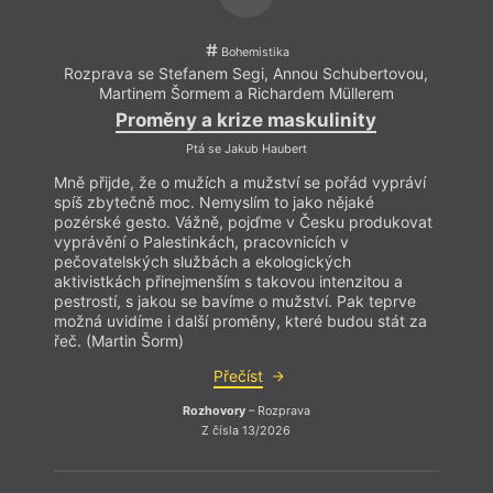
Bohemistika
Rozprava se Stefanem Segi, Annou Schubertovou,
Martinem Šormem a Richardem Müllerem
Proměny a krize maskulinity
Ptá se Jakub Haubert
Mně přijde, že o mužích a mužství se pořád vypráví
spíš zbytečně moc. Nemyslím to jako nějaké
pozérské gesto. Vážně, pojďme v Česku produkovat
vyprávění o Palestinkách, pracovnicích v
pečovatelských službách a ekologických
aktivistkách přinejmenším s takovou intenzitou a
pestrostí, s jakou se bavíme o mužství. Pak teprve
možná uvidíme i další proměny, které budou stát za
řeč. (Martin Šorm)
Přečíst
Rozhovory
– Rozprava
Z čísla 13/2026