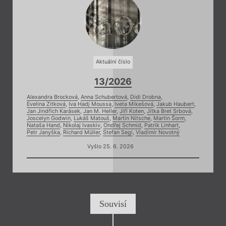
Aktuální číslo
13/2026
Alexandra Brocková
,
Anna Schubertová
,
Didi Drobna
,
Evelina Zitková
,
Iva Hadj Moussa
,
Iveta Mikešová
,
Jakub Haubert
,
Jan Jindřich Karásek
,
Jan M. Heller
,
Jiří Koten
,
Jitka Bret Srbová
,
Joscelyn Godwin
,
Lukáš Matouš
,
Martin Nitsche
,
Martin Šorm
,
Nataša Hand
,
Nikolaj Ivaskiv
,
Ondřej Schmid
,
Patrik Linhart
,
Petr Janyška
,
Richard Müller
,
Stefan Segi
,
Vladimír Novotný
Vyšlo 25. 6. 2026
Souvisí