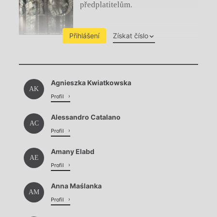
předplatitelům.
Přihlášení
Získat číslo
Chviličku.
Agnieszka Kwiatkowska
Načítá se.
AK
Profil
Alessandro Catalano
AC
Profil
Amany Elabd
AE
Profil
Anna Maślanka
AM
Profil