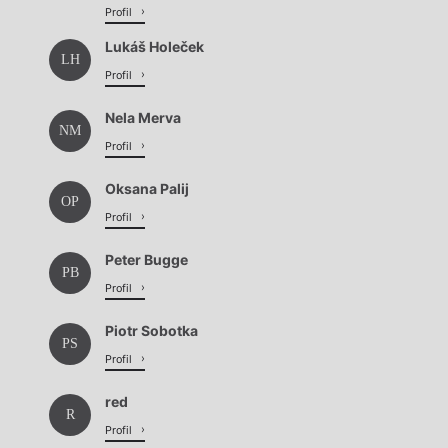
Profil
Lukáš Holeček
LH
Profil
Nela Merva
NM
Profil
Oksana Palij
OP
Profil
Peter Bugge
PB
Profil
Piotr Sobotka
PS
Profil
red
R
Profil