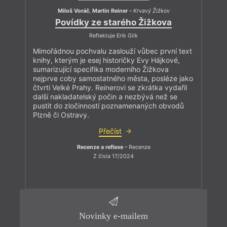
Miloš Voráč
,
Martin Reiner
–
Krvavý Žižkov
Povídky ze starého Žižkova
Reflektuje Erik Gilk
Mimořádnou pochvalu zaslouží vůbec první text
knihy, kterým je esej historičky Evy Hájkové,
sumarizující specifika moderního Žižkova
nejprve coby samostatného města, posléze jako
čtvrti Velké Prahy. Reinerovi se zkrátka vydařil
další nakladatelský počin a nezbývá než se
pustit do zločinností poznamenaných obvodů
Plzně či Ostravy.
Přečíst
Recenze a reflexe
– Recenze
Z čísla 17/2024
Novinky e-mailem