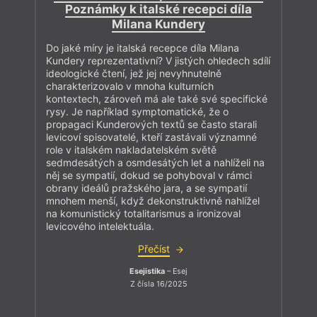
Poznámky k italské recepci díla
Milana Kundery
Do jaké míry je italská recepce díla Milana
Kundery reprezentativní? V jistých ohledech sdílí
ideologické čtení, jež jej nevyhnutelně
charakterizovalo v mnoha kulturních
kontextech, zároveň má ale také své specifické
rysy. Je například symptomatické, že o
propagaci Kunderových textů se často starali
levicoví spisovatelé, kteří zastávali významné
role v italském nakladatelském světě
sedmdesátých a osmdesátých let a nahlíželi na
něj se sympatií, dokud se pohyboval v rámci
obrany ideálů pražského jara, a se sympatií
mnohem menší, když dekonstruktivně nahlížel
na komunistický totalitarismus a ironizoval
levicového intelektuála.
Přečíst
Esejistika
– Esej
Z čísla 16/2025