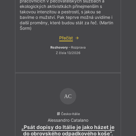
pracovnicích v pečovatelských službách a
ekologických aktivistkách přinejmenším s
takovou intenzitou a pestrostí, s jakou se
bavíme o mužství. Pak teprve možná uvidíme i
další proměny, které budou stát za řeč. (Martin
Šorm)
Přečíst
Rozhovory
– Rozprava
Z čísla 13/2026
AC
Česko–Itálie
Alessandro Catalano
„Psát dopisy do Itálie je jako házet je
do obrovského odpadkového koše“.