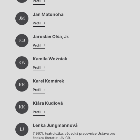
Profil
Jan Matonoha
JM
Profil
Jaroslav Olša, Jr.
JOJ
Profil
Kamila Woźniak
KW
Profil
Karel Komárek
KK
Profil
Klára Kudlová
KK
Profil
Lenka Jungmannová
LJ
(1967), teatroložka, vědecká pracovnice Ústavu pro
českou literaturu AV ČR.