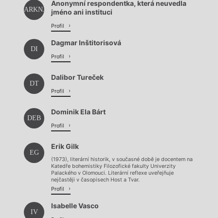
Anonymní respondentka, která neuvedla
ARKNJAI
jméno ani instituci
Profil
Dagmar Inštitorisová
DI
Profil
Dalibor Tureček
DT
Profil
Dominik Ela Bárt
DEB
Profil
Erik Gilk
EG
(1973), literární historik, v současné době je docentem na
Katedře bohemistiky Filozofické fakulty Univerzity
Palackého v Olomouci. Literární reflexe uveřejňuje
nejčastěji v časopisech Host a Tvar.
Profil
Isabelle Vasco
IV