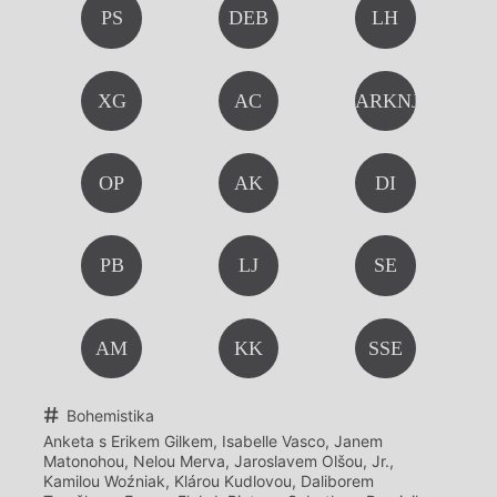
PS
DEB
LH
XG
AC
ARKNJAI
OP
AK
DI
PB
LJ
SE
AM
KK
SSE
Bohemistika
Anketa s Erikem Gilkem, Isabelle Vasco, Janem
Matonohou, Nelou Merva, Jaroslavem Olšou, Jr.,
Kamilou Woźniak, Klárou Kudlovou, Daliborem