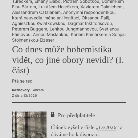
Turečkem, Emany Elabd, Piotrem Sobotkou, Dominikem
Elou Bártem, Lukášem Holečkem, Xavierem Galmichem,
Alessandrem Catalanem, Anonymní respondentkou,
která neuvedla jméno ani instituci, Oksanou Palij,
Agnieszkou Kwiatkowskou, Dagmar Inštitorisovou,
Peterem Buggem, Lenkou Jungmannovou, Svetlanou
Efimovou, Annou Maślankou, Karlem Komárkem a Sonjou
Stojmenskou-Elzeser
Co dnes může bohemistika
vidět, co jiné obory nevidí? (I.
část)
Ptá se red
Rozhovory
– Anketa
Z čísla 13/2026
Pro předplatitele
Článek vyšel v čísle „
13/2026
“ a
dáváme ho k dispozici