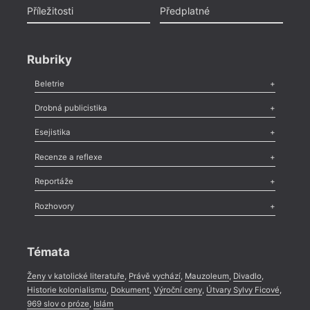
Příležitosti
Předplatné
Rubriky
Beletrie
Poezie
,
Próza
,
Dokumenty
,
Drama
,
Celá rubrika
Drobná publicistika
Odlesk
,
Zasláno
,
Nezařazené
,
Novinky v Tvaru
,
Slovo
,
Výročí
,
Esejistika
Nekrolog
,
Glosa
,
Sloupek
,
Pozvánka
,
Literární soutěž
,
Komentář
,
Celá rubrika
Esej
,
Pádlo
,
Úvaha
,
Texty
,
Studie
,
Celá rubrika
Recenze a reflexe
Recenze
,
Dvakrát
,
Horké párky
,
969 slov o próze
,
Reportáže
Méně slov o próze
,
Celá rubrika
Literární zítřky
,
Reportáž
,
Literární život
,
Divadlo
,
Kritický ohlas
,
Rozhovory
Celá rubrika
Rozhovor
,
Anketa
,
Celá rubrika
Témata
Ženy v katolické literatuře
,
Právě vychází
,
Mauzoleum
,
Divadlo
,
Historie kolonialismu
,
Dokument
,
Výroční ceny
,
Útvary Sylvy Ficové
,
969 slov o próze
,
Islám