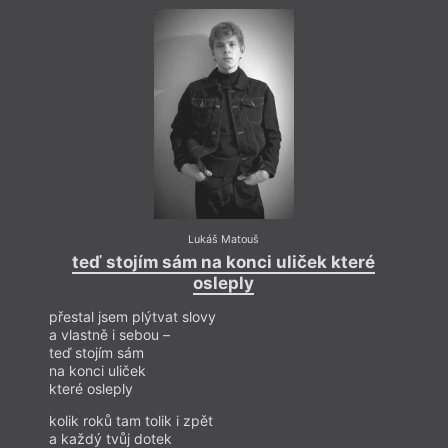
komunikaci čeština–němčina na FF UK a Univerzitě
Lipsko. Roku 2025 se stal laureátem Literární ceny
Vladimíra Vokolka. Své básně dosud publikoval
v časopisu
Světlik – Svět libereckých knihoven
.
Lukáš Matouš
teď stojím sám na konci uliček které
t
osleply
přestal jsem plýtvat slovy
přesta
a vlastně i sebou –
a vlas
teď stojím sám
teď s
na konci uliček
na kon
které osleply
které 
kolik roků tam tolik i zpět
kolik 
a každý tvůj dotek
a kaž