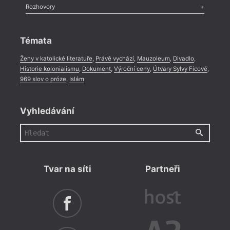
Literární zítřky
,
Reportáž
,
Literární život
,
Divadlo
,
Kritický ohlas
,
Rozhovory
Celá rubrika
Rozhovor
,
Anketa
,
Celá rubrika
Témata
Ženy v katolické literatuře
,
Právě vychází
,
Mauzoleum
,
Divadlo
,
Historie kolonialismu
,
Dokument
,
Výroční ceny
,
Útvary Sylvy Ficové
,
969 slov o próze
,
Islám
Vyhledávání
Tvar na síti
Partneři