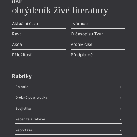
iTvar
obtýdeník živé literatury
Aktuální číslo
Tvárnice
Ravt
O časopisu Tvar
Akce
Archiv čísel
Příležitosti
Předplatné
Rubriky
Beletrie
Poezie
,
Próza
,
Dokumenty
,
Drama
,
Celá rubrika
Drobná publicistika
Odlesk
,
Zasláno
,
Nezařazené
,
Novinky v Tvaru
,
Slovo
,
Výročí
,
Esejistika
Nekrolog
,
Glosa
,
Sloupek
,
Pozvánka
,
Literární soutěž
,
Komentář
,
Celá rubrika
Esej
,
Pádlo
,
Úvaha
,
Texty
,
Studie
,
Celá rubrika
Recenze a reflexe
Recenze
,
Dvakrát
,
Horké párky
,
969 slov o próze
,
Reportáže
Méně slov o próze
,
Celá rubrika