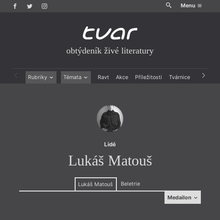
Menu
obtýdeník živé literatury
Rubriky
Témata
Ravt
Akce
Příležitosti
Tvárnice
Archiv
Beletrie
Ženy v katolické literatuře
Drobná publicistika
Právě vychází
Esejistika
Mauzoleum
Recenze a reflexe
Divadlo
Reportáže
Historie kolonialismu
Rozhovory
Dokument
Lidé
Výroční ceny
Lukáš Matouš
Beletrie
Lukáš Matouš
Medailon
Medailon
(2005, Ústí nad Labem) studuje mezikulturní