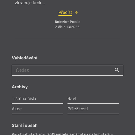
zkracuje krok…
zkrac
Přečíst
Beletrie
– Poezie
Z čísla 13/2026
Vyhledávání
Archivy
Tištěná čísla
Ravt
Akce
Příležitosti
Starší obsah
Pro obsah starší roku 2015 můžete zapátrat na našem starém