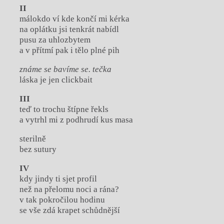
II
málokdo ví kde končí mi kérka
na oplátku jsi tenkrát nabídl
pusu za uhlozbytem
a v přítmí pak i tělo plné pih
známe se bavíme se. tečka
láska je jen clickbait
III
teď to trochu štípne řekls
a vytrhl mi z podhrudí kus masa
sterilně
bez sutury
IV
kdy jindy ti sjet profil
než na přelomu noci a rána?
v tak pokročilou hodinu
se vše zdá krapet schůdnější