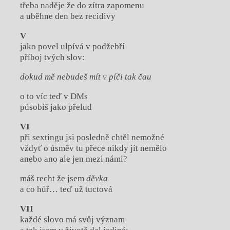
třeba naděje že do zítra zapomenu
a uběhne den bez recidivy
V
jako povel ulpívá v podžebří
příboj tvých slov:
dokud mě nebudeš mít v píči tak čau
o to víc teď v DMs
působíš jako přelud
VI
při sextingu jsi posledně chtěl nemožné
vždyť o úsměv tu přece nikdy jít nemělo
anebo ano ale jen mezi námi?
máš recht že jsem
děvka
a co hůř… teď už tuctová
VII
každé slovo má svůj význam