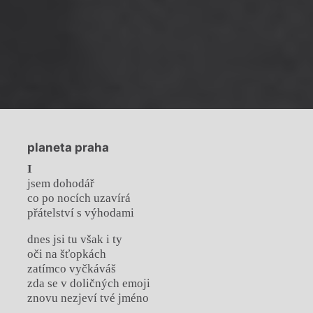
planeta praha
I
jsem dohodář
co po nocích uzavírá
přátelství s výhodami
dnes jsi tu však i ty
oči na šťopkách
zatímco vyčkáváš
zda se v doličných emoji
znovu nezjeví tvé jméno