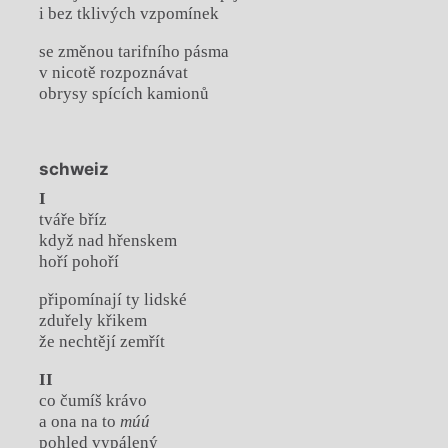
i bez tklivých vzpomínek
se změnou tarifního pásma
v nicotě rozpoznávat
obrysy spících kamionů
schweiz
I
tváře bříz
když nad hřenskem
hoří pohoří
připomínají ty lidské
zduřely křikem
že nechtějí zemřít
II
co čumíš krávo
a ona na to
múú
pohled vypálený