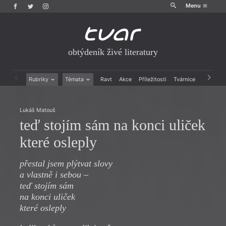
Menu
obtýdeník živé literatury
Rubriky
Témata
Ravt
Akce
Příležitosti
Tvárnice
Archiv
Beletrie
Ženy v katolické literatuře
Drobná publicistika
Právě vychází
Lukáš Matouš
Esejistika
Mauzoleum
teď stojím sám na konci uliček
Recenze a reflexe
Divadlo
Reportáže
Historie kolonialismu
které osleply
Rozhovory
Dokument
Výroční ceny
přestal jsem plýtvat slovy
a vlastně i sebou –
teď stojím sám
na konci uliček
které osleply