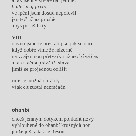
a tak jsem v životě dal jediné:
budeš můj první
ve lpění jsem dosud nepolevil
jen teď už na prosbě
abys porušil i ty
VIII
dávno jsme se přestali ptát jak se daří
když dobře víme že mizerně
na vzájemnou přetvářku už nezbývá čas
a tak stačila právě tři slova
jimiž se projednou odlišit
role se možná obrátily
však cit zůstal nezměněn
ohanbí
chceš jemným dotykem pohladit jizvy
vyhloubené do ohanbí krušných hor
jenže prší a tak se třesou