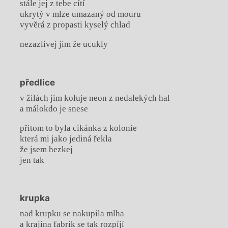
stále jej z tebe cítí
ukrytý v mlze umazaný od mouru
vyvěrá z propasti kyselý chlad
nezazlívej jim že ucukly
předlice
v žilách jim koluje neon z nedalekých hal
a málokdo je snese
přitom to byla cikánka z kolonie
která mi jako jediná řekla
že jsem hezkej
jen tak
krupka
nad krupku se nakupila mlha
a krajina fabrik se tak rozpíjí