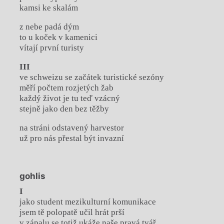
kamsi ke skalám
z nebe padá dým
to u koček v kamenici
vítají první turisty
III
ve schweizu se začátek turistické sezóny
měří počtem rozjetých žab
každý život je tu teď vzácný
stejně jako den bez těžby
na stráni odstavený harvestor
už pro nás přestal být invazní
gohlis
I
jako student mezikulturní komunikace
jsem tě polopatě učil hrát prší
v zápalu se totiž ukáže naše pravá tvář