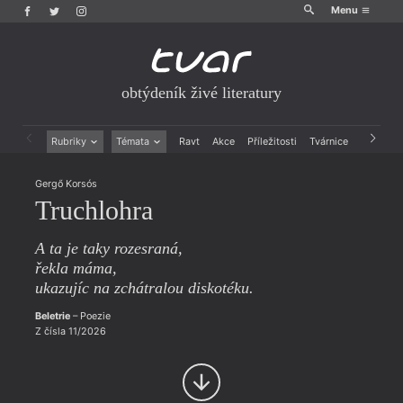
Menu
obtýdeník živé literatury
Rubriky
Témata
Ravt
Akce
Příležitosti
Tvárnice
Archiv
Beletrie
Ženy v katolické literatuře
Gergő Korsós
Drobná publicistika
Právě vychází
Truchlohra
Esejistika
Mauzoleum
Recenze a reflexe
Divadlo
Reportáže
Historie kolonialismu
A ta je taky rozesraná,
Rozhovory
Dokument
řekla máma,
Výroční ceny
ukazujíc na zchátralou diskotéku.
Beletrie
– Poezie
Z čísla 11/2026