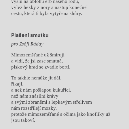
vyšlu na oblohu erb našeho rodu,
vylez hezky z nory a nastup konečně
cestu, která ti byla vytyčena shůry.
Plašení smutku
pro Zsófi Ráday
Mimozemšťané už šmírují
a vidí, že jsi zase smutná,
pískový hrad se zvadle bortí.
To takhle nemůže jít dál,
říkají,
a než nám pošlapou kukuřici,
než nám znásilní krávy
a svými zbraněmi s lepkavým střelivem
nám rozstřílejí mozky,
protože mimozemšťané s očima jako knoflíky už
jsou takoví,