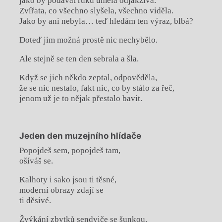
jako by podávat ruku uměla odjakživa.
Zvířata, co všechno slyšela, všechno viděla.
Jako by ani nebyla… teď hledám ten výraz, blbá?
Doteď jim možná prostě nic nechybělo.
Ale stejně se ten den sebrala a šla.
Když se jich někdo zeptal, odpověděla,
že se nic nestalo, fakt nic, co by stálo za řeč,
jenom už je to nějak přestalo bavit.
Jeden den muzejního hlídače
Popojdeš sem, popojdeš tam,
ošíváš se.
Kalhoty i sako jsou ti těsné,
moderní obrazy zdají se
ti děsivé.
Žvýkání zbytků sendviče se šunkou.