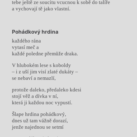
tebe ještě ze soucitu vcucnou k sobě do talíře
a vychovají tě jako vlastní.
Pohádkový hrdina
každého rána
vytasí meč a
každé poledne přemůže draka.
V hlubokém lese s koboldy
– i z uší jim visí zlaté dukáty –
se nebaví a nemazlí,
protože daleko, předaleko kdesi
stojí věž a dívka v ní,
která ji každou noc vypustí.
Šlape hrdina pohádkový,
dnes už tam vážně dorazí,
jenže najednou se setmí