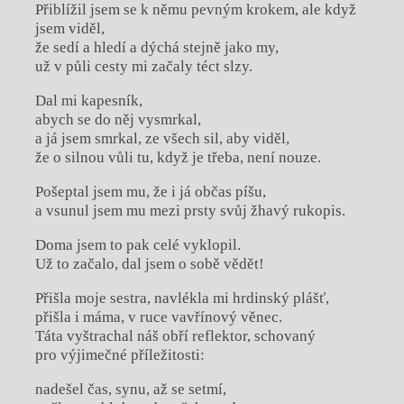
Přiblížil jsem se k němu pevným krokem, ale když
jsem viděl,
že sedí a hledí a dýchá stejně jako my,
už v půli cesty mi začaly téct slzy.
Dal mi kapesník,
abych se do něj vysmrkal,
a já jsem smrkal, ze všech sil, aby viděl,
že o silnou vůli tu, když je třeba, není nouze.
Pošeptal jsem mu, že i já občas píšu,
a vsunul jsem mu mezi prsty svůj žhavý rukopis.
Doma jsem to pak celé vyklopil.
Už to začalo, dal jsem o sobě vědět!
Přišla moje sestra, navlékla mi hrdinský plášť,
přišla i máma, v ruce vavřínový věnec.
Táta vyštrachal náš obří reflektor, schovaný
pro výjimečné příležitosti:
nadešel čas, synu, až se setmí,