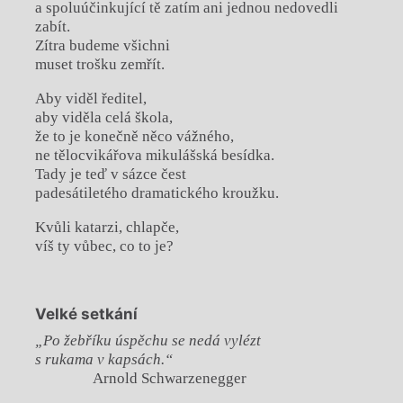
a spoluúčinkující tě zatím ani jednou nedovedli
zabít.
Zítra budeme všichni
muset trošku zemřít.
Aby viděl ředitel,
aby viděla celá škola,
že to je konečně něco vážného,
ne tělocvikářova mikulášská besídka.
Tady je teď v sázce čest
padesátiletého dramatického kroužku.
Kvůli katarzi, chlapče,
víš ty vůbec, co to je?
Velké setkání
„Po žebříku úspěchu se nedá vylézt
s rukama v kapsách.“
Arnold Schwarzenegger