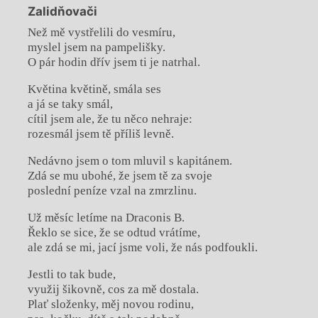
Zalidňovači
Než mě vystřelili do vesmíru,
myslel jsem na pampelišky.
O pár hodin dřív jsem ti je natrhal.
Květina květině, smála ses
a já se taky smál,
cítil jsem ale, že tu něco nehraje:
rozesmál jsem tě příliš levně.
Nedávno jsem o tom mluvil s kapitánem.
Zdá se mu ubohé, že jsem tě za svoje
poslední peníze vzal na zmrzlinu.
Už měsíc letíme na Draconis B.
Řeklo se sice, že se odtud vrátíme,
ale zdá se mi, jací jsme voli, že nás podfoukli.
Jestli to tak bude,
využij šikovně, cos za mě dostala.
Plať složenky, měj novou rodinu,