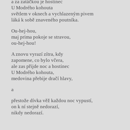
a za zatáčkou je hostinec
U Modrého kohouta
světlem v oknech a vychlazeným pivem
láká k sobě znaveného poutníka.
Ou-hej-hou,
maj prima pokoje se stravou,
ou-hej-hou!
A znovu vyrazí zítra, kdy
zapomene, co bylo včera,
ale zas přijde noc a hostinec
U Modrého kohouta,
medovina přebije dračí hlavy,
a
přestože dívka věž každou noc vypustí,
on k ní stejně nedorazí,
nikdy nedorazí.