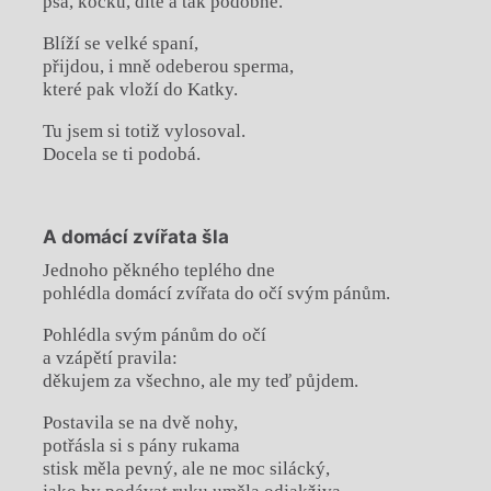
psa, kočku, dítě a tak podobně.
Blíží se velké spaní,
přijdou, i mně odeberou sperma,
které pak vloží do Katky.
Tu jsem si totiž vylosoval.
Docela se ti podobá.
A domácí zvířata šla
Jednoho pěkného teplého dne
pohlédla domácí zvířata do očí svým pánům.
Pohlédla svým pánům do očí
a vzápětí pravila:
děkujem za všechno, ale my teď půjdem.
Postavila se na dvě nohy,
potřásla si s pány rukama
stisk měla pevný, ale ne moc silácký,