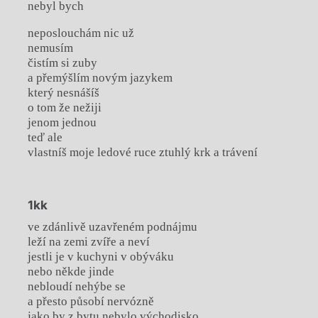
nebyl bych
neposlouchám nic už
nemusím
čistím si zuby
a přemýšlím novým jazykem
který nesnášíš
o tom že nežiji
jenom jednou
teď ale
vlastníš moje ledové ruce ztuhlý krk a trávení
1kk
ve zdánlivě uzavřeném podnájmu
leží na zemi zvíře a neví
jestli je v kuchyni v obýváku
nebo někde jinde
nebloudí nehýbe se
a přesto působí nervózně
jako by z bytu nebylo východisko