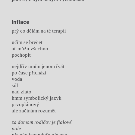
Inflace
prý co dělám na té terapii
učím se brečet
ať můžu všechno
pochopit
nejdřív umím jenom řvát
po čase přichází
voda
sůl
nad zlato
hmm symbolický jazyk
prvoplánový
ale začínám rozumět
za domom rodičov je fialové
pole
nie ako levanduľa ale ako