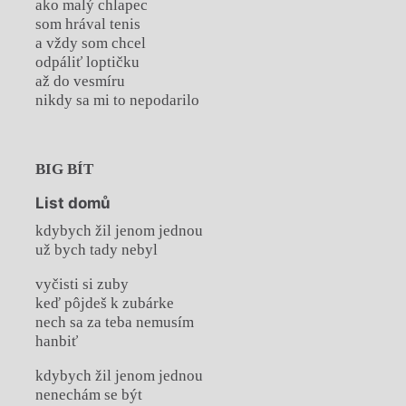
ako malý chlapec
som hrával tenis
a vždy som chcel
odpáliť loptičku
až do vesmíru
nikdy sa mi to nepodarilo
BIG BÍT
List domů
kdybych žil jenom jednou
už bych tady nebyl
vyčisti si zuby
keď pôjdeš k zubárke
nech sa za teba nemusím
hanbiť
kdybych žil jenom jednou
nenechám se být