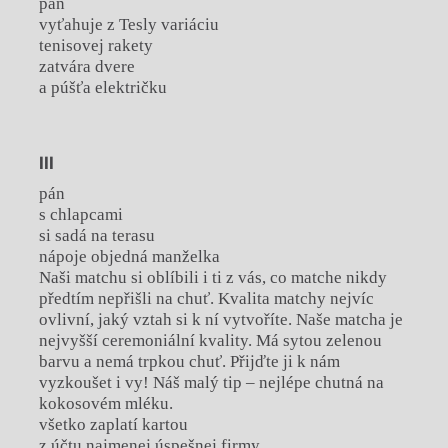
pán
vyťahuje z Tesly variáciu
tenisovej rakety
zatvára dvere
a púšťa električku
III
pán
s chlapcami
si sadá na terasu
nápoje objedná manželka
Naši matchu si oblíbili i ti z vás, co matche nikdy
předtím nepřišli na chuť. Kvalita matchy nejvíc
ovlivní, jaký vztah si k ní vytvoříte. Naše matcha je
nejvyšší ceremoniální kvality. Má sytou zelenou
barvu a nemá trpkou chuť. Přijďte ji k nám
vyzkoušet i vy! Náš malý tip – nejlépe chutná na
kokosovém mléku.
všetko zaplatí kartou
z účtu najmenej úspešnej firmy