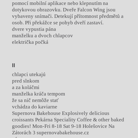
pomocí mobilní aplikace nebo klepnutím na
dotykovou obrazovku. Dveře Falcon Wing jsou
vybaveny snímači. Detekují přítomnost předmětů a
osob. Při překážce se pohyb dveří zastaví.
dvere vypustia pána
manželku a dvoch chlapcov
električka počká
II
chlapci utekajú
pred slnkom
a za koláčmi
manželka kráča tempom
že sa nič nemôže stať
vchádza do kaviarne
Supernova Bakehouse Explosively delicious
croissants Pekárna Speciality Coffee & other baked
goodies! Mon-Fri 8-18 Sat 9-18 Holešovice Na
Zátorách 3 supernovabakehouse.cz