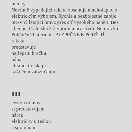
muchy
Nevinně vypadající raketa obsahuje mucholapku s
elektrickým výbojem. Rychle a bezbolestně zabije
otravný létající hmyz přes síť vysokého napětí. Bez
chemie. Přátelská k životnímu prostředí. Netoxická!
Poháněná bateriemi. BEZPEČNÉ K POUŽITÍ.
raketa
predstavuje
najlepšiu hračku
pána
chlapci tlieskajú
každému zabzučaniu
IIIIII
cestou domov
si predstavujem
náraz
električky s Teslou
a spomínam