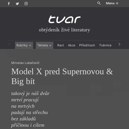
Menu
obtýdeník živé literatury
Rubriky
Témata
Ravt
Akce
Příležitosti
Tvárnice
Archiv
Beletrie
Ženy v katolické literatuře
Drobná publicistika
Právě vychází
Miroslav Lukačovič
Esejistika
Mauzoleum
Model X pred Supernovou &
Recenze a reflexe
Divadlo
Reportáže
Historie kolonialismu
Big bít
Rozhovory
Dokument
Výroční ceny
takový je náš dvůr
mrtví pracují
na mrtvých
padají na střechu
bez základů
příčinou i cílem