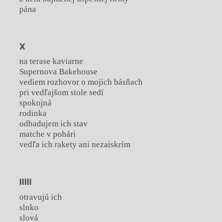
pána
X
na terase kaviarne
Supernova Bakehouse
vediem rozhovor o mojich básňach
pri vedľajšom stole sedí
spokojná
rodinka
odhadujem ich stav
matche v pohári
vedľa ich rakety ani nezaiskrím
IIIII
otravujú ich
slnko
slová