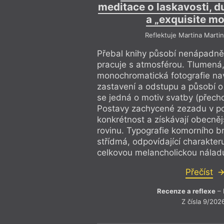
meditace o laskavosti, d
a „exquisite m
Reflektuje Martina Marti
Přebal knihy působí nenápadně
pracuje s atmosférou. Tlumená
monochromatická fotografie na
zastavení a odstupu a působí o t
se jedná o motiv svatby (přecho
Postavy zachycené zezadu v po
konkrétnost a získávají obecněj
rovinu. Typografie komorního b
střídmá, odpovídající charakteru
celkovou melancholickou náladu
Přečíst
Recenze a reflexe
– 
Z čísla 9/202