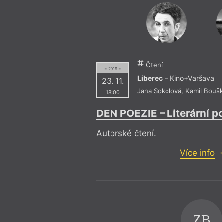
Čtení
= 2019 =
Liberec
– Kino+Varšava
23. 11.
Jana Sokolová
,
Kamil Bouš
18:00
DEN POEZIE – Literární 
Autorské čtení.
Více info
ZB