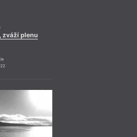
h
, zváží plenu
Mainstr
Refle
Pr
ie
022
Recen