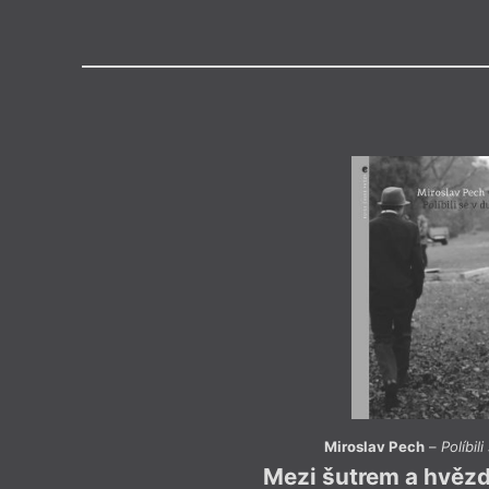
Výroční cen
Medailon
(22. 9. 1986)
vyrůstal v Nové Bystřici na Jin
mnoha zaměstnáními, momentá
u železnice. Je autorem povídk
a autobiograficky laděných nove
i hororovému žánru a fantastice
časopisecky, s některými z jeho
seznámit i zahraniční čtenáři. Ž
v Českých Budějovicích.
Miroslav Pech
–
Políbil
Mezi šutrem a hvězd