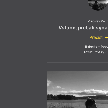
Miroslav Pec
Vstane, přebalí syna
Přečíst
Beletrie
– Poez
revue Ravt 8/2