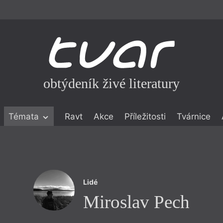
obtýdeník živé literatury
Témata
Ravt
Akce
Příležitosti
Tvárnice
ické literatuře
icistika
zí
Lidé
eflexe
Miroslav Pech
onialismu