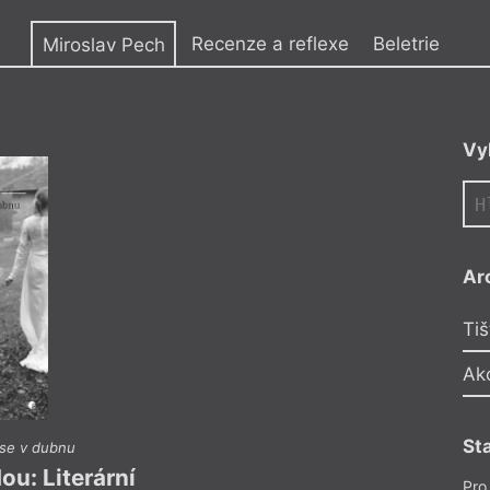
y
Recenze a reflexe
Beletrie
Miroslav Pech
Vy
dřichohradecku, prošel
lně pracuje
ových sbírek
l, věnuje se
. Publikuje
 prací se mohli
Ar
ije s rodinou
Tiš
Ak
St
i se v dubnu
Mirosla
ou: Literární
Mezi šutre
Pro