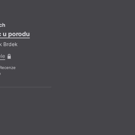
Recen
ch
c u porodu
k Brdek
ele
Recenze
9
C
Refle
Pr
Recenze a