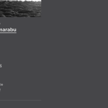
Refle
h
Pr
 marabu
Recenze a 
š
ie
2
Ameri