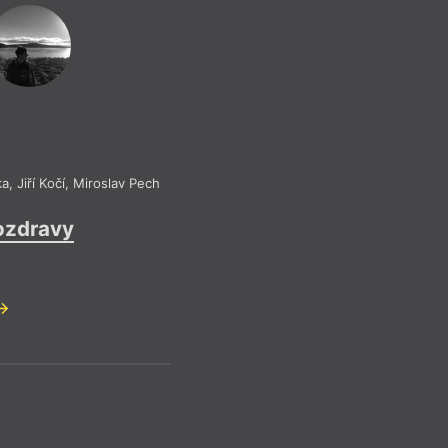
Refle
Pr
Recenze a 
ka
,
Jiří Kočí
,
Miroslav Pech
pozdravy
Ameri
Reflek
Pr