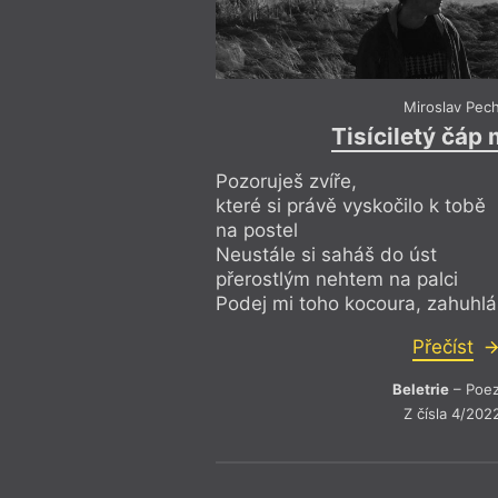
Miroslav Pec
Tisíciletý čáp
Pozoruješ zvíře,
které si právě vyskočilo k tobě
na postel
Neustále si saháš do úst
přerostlým nehtem na palci
Podej mi toho kocoura, zahuhlá
Přečíst
Beletrie
– Poez
Z čísla 4/202