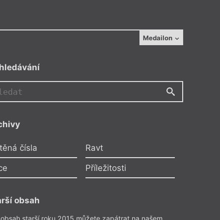
Medailon
hledávání
chivy
těná čísla
Ravt
ce
Příležitosti
arší obsah
v Pech
–
Políbili se v dubnu
m a hvězdou: Literární
 obsah starší roku 2015 můžete zapátrat na našem