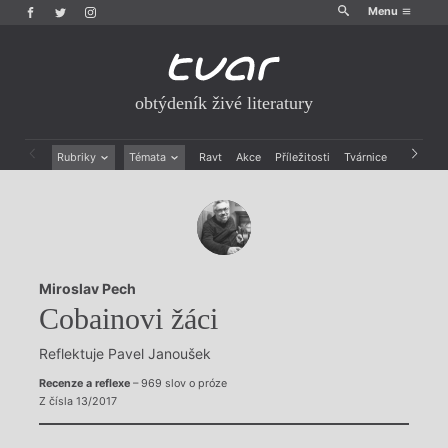
Menu
obtýdeník živé literatury
Rubriky
Témata
Ravt
Akce
Příležitosti
Tvárnice
Archiv
Beletrie
Ženy v katolické literatuře
Drobná publicistika
Právě vychází
Esejistika
Mauzoleum
Recenze a reflexe
Divadlo
Reportáže
Historie kolonialismu
Miroslav Pech
Rozhovory
Dokument
Cobainovi žáci
Výroční ceny
Reflektuje Pavel Janoušek
Recenze a reflexe
– 969 slov o próze
Z čísla 13/2017