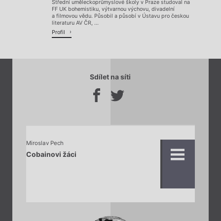
Střední uměleckoprůmyslové školy v Praze studoval na
FF UK bohemistiku, výtvarnou výchovu, divadelní
a filmovou vědu. Působil a působí v Ústavu pro českou
literaturu AV ČR, ...
Profil
Sdílet na síti
Miroslav Pech
Cobainovi žáci