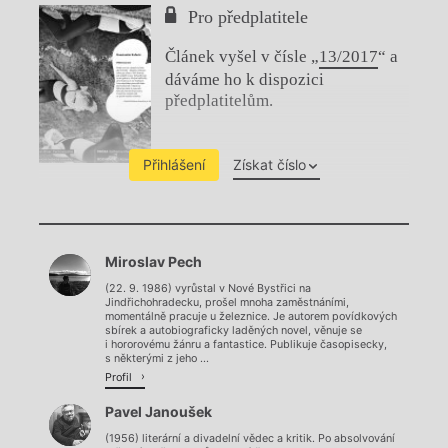
Pro předplatitele
Článek vyšel v čísle „
13/2017
“ a
dáváme ho k dispozici
předplatitelům.
Přihlášení
Získat číslo
Chviličku.
Miroslav Pech
Načítá se.
(22. 9. 1986) vyrůstal v Nové Bystřici na
Jindřichohradecku, prošel mnoha zaměstnáními,
momentálně pracuje u železnice. Je autorem povídkových
sbírek a autobiograficky laděných novel, věnuje se
i hororovému žánru a fantastice. Publikuje časopisecky,
s některými z jeho ...
Profil
Pavel Janoušek
(1956) literární a divadelní vědec a kritik. Po absolvování