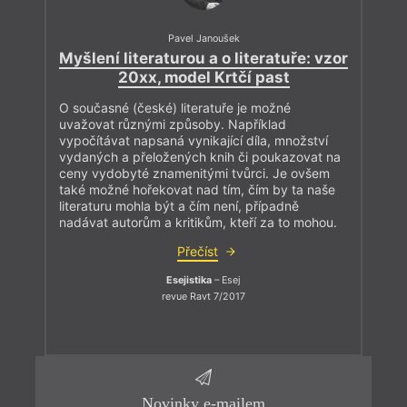
Pavel Janoušek
Myšlení literaturou a o literatuře: vzor
20xx, model Krtčí past
O současné (české) literatuře je možné
uvažovat různými způsoby. Například
vypočítávat napsaná vynikající díla, množství
vydaných a přeložených knih či poukazovat na
ceny vydobyté znamenitými tvůrci. Je ovšem
také možné hořekovat nad tím, čím by ta naše
literaturu mohla být a čím není, případně
nadávat autorům a kritikům, kteří za to mohou.
Přečíst
Esejistika
– Esej
revue Ravt 7/2017
Novinky e-mailem