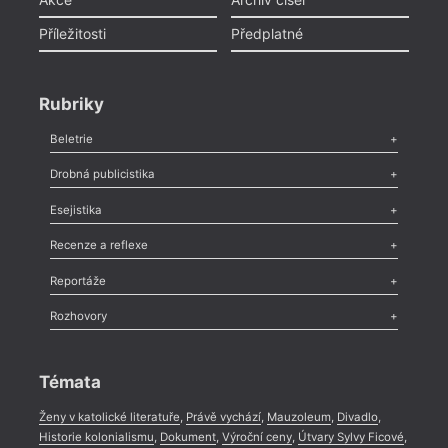
Příležitosti
Předplatné
Rubriky
Beletrie
Poezie
,
Próza
,
Dokumenty
,
Drama
,
Celá rubrika
Drobná publicistika
Odlesk
,
Zasláno
,
Nezařazené
,
Novinky v Tvaru
,
Slovo
,
Výročí
,
Esejistika
Nekrolog
,
Glosa
,
Sloupek
,
Pozvánka
,
Literární soutěž
,
Komentář
,
Celá rubrika
Esej
,
Pádlo
,
Úvaha
,
Texty
,
Studie
,
Celá rubrika
Recenze a reflexe
Recenze
,
Dvakrát
,
Horké párky
,
969 slov o próze
,
Reportáže
Méně slov o próze
,
Celá rubrika
Literární zítřky
,
Reportáž
,
Literární život
,
Divadlo
,
Kritický ohlas
,
Rozhovory
Celá rubrika
Rozhovor
,
Anketa
,
Celá rubrika
Témata
Ženy v katolické literatuře
,
Právě vychází
,
Mauzoleum
,
Divadlo
,
Historie kolonialismu
,
Dokument
,
Výroční ceny
,
Útvary Sylvy Ficové
,