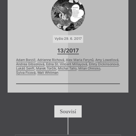
Vyšlo 29. 6. 2017
13/2017
Adam Borzič
,
Adrienne Richová
,
Alex Maria Ferynů
,
Amy Lowellová
,
Andrea Gibsonová
,
Edna St. Vincent Millayová
,
Emily Dickinsonová
,
Lukáš Senft
,
Marek Torčík
,
Michal Tallo
,
Milan Ohnisko
,
Sylva Ficová
,
Walt Whitman
Souvisí