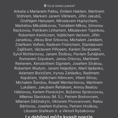
Co je (dnes) poezie?
Anketa s Marianem Pallou, Emilem Haklem, Martinem
Stöhrem, Markem Janem Vilímkem, Jiřím Jakubů,
Ondřejem Hanusem, Miroslavem Huptychem,
Markétou Mikuláškovou, Tomášem Míkou, Simonou
Rackovou, Patrikem Linhartem, Miloslavem Topinkou,
Robertem Kanóczem, Vojtěchem Vackem, Jiřím
Janatkou, Jitkou Bret Srbovou, Michalem Jarešem,
Zdeňkem Volfem, Radkem Fridrichem, Stanislavem
Zajíčkem, Václavem Piňosem, Karlem Škrabalem,
Sylvií Richterovou, Janem Štolbou, Pavlem Šuhájkem,
Romanem Szpukem, Janou Orlovou, Martinem
Reinerem, Xerodothem Sigmiem, Josefem Strakou,
Robertem Wudym, Janem Nejedlým, Marií Iljašenko,
Adamem Borzičem, Irynou Zahladko, Radimem
Kopáčem, Vojtěchem Němcem, Vítem Slívou,
Michalem Šandou, Rosalií Wernischovou, Martinem
Lukášem, Jakubem Řehákem, Annou Beatou
Háblovou, Karlem Pioreckým, Boženou Správcovou,
Milenou Slavickou (M. S.), Petrem Borkovcem,
Milanem Děžinským, Viktorem Pivovarovem, Nelou
Bártovou, Josefem Kučerou, Petrem Hruškou,
Liborem Staňkem II. a Viktorií Rybákovou
I v debilovi může kvasit poezie