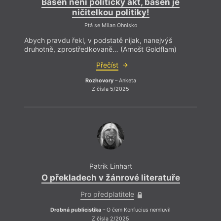
Báseň není politický akt, báseň je
ničitelkou politiky!
Ptá se Milan Ohnisko
Abych pravdu řekl, v podstatě nijak, nanejvýš
druhotně, zprostředkovaně… (Arnošt Goldflam)
Přečíst
Rozhovory
– Anketa
Z čísla 5/2025
Patrik Linhart
O překladech v žánrové literatuře
Pro předplatitele
Drobná publicistika
– O čem Konfucius nemluvil
Z čísla 2/2025