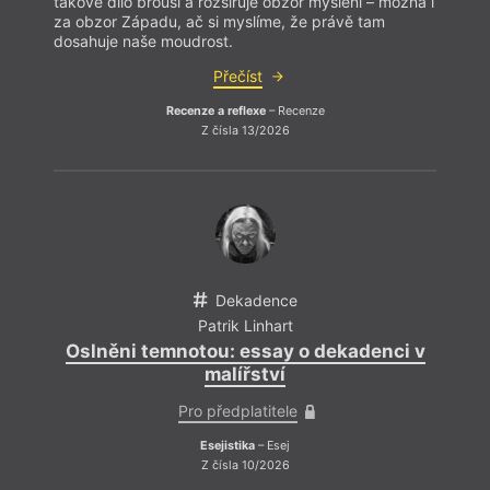
takové dílo brousí a rozšiřuje obzor myšlení – možná i
takov
za obzor Západu, ač si myslíme, že právě tam
za ob
dosahuje naše moudrost.
dosah
Přečíst
Recenze a reflexe
– Recenze
Z čísla 13/2026
Dekadence
Patrik Linhart
Oslněni temnotou: essay o dekadenci v
malířství
Pro předplatitele
Esejistika
– Esej
Z čísla 10/2026