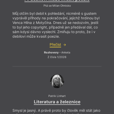
Ptá se Milan Ohnisko
Můj otčím byl debil k pohledání, nicméně s gustem
vyprávěl příhody na pokračování, jejichž hrdinou byl
Venca Hlína z Motyčína. Dnes už se nedozvím, jestli
to byl jeho copyright, případně jen předával dál, co
sám kdysi dávno vyslechl. Zmiňuju to proto, že i v
debilovi může kvasit poezie.
Přečíst
Rozhovory
– Anketa
Tý
Z čísla 1/2026
Patrik Linhart
Literatura a železnice
Smysl je jasný. A právě proto by člověk měl stát jako