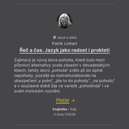
Jazyk a doba
Patrik Linhart
Řeč a čas. Jazyk jako radost i prokletí
Zajímavý je vývoj slova pohoda, které bylo mezi
příznivci alternativy zcela zásadní v devadesátých
letech, tehdy slovo „pohoda“ znělo až do úplné
nepohody, později se restrukturalisovalo na
ubezpečení „v poho“, „jde to do pohody“, „na pohodu“
a v současné době žije ve varietě „pohodinda“ i ve
svém ironickém vyznění.
Přečíst
Esejistika
– Esej
Z čísla 7/2026