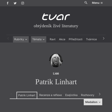
Menu
obtýdeník živé literatury
Rubriky
Témata
Ravt
Akce
Příležitosti
Tvárnice
Archiv
Beletrie
Ženy v katolické literatuře
Drobná publicistika
Právě vychází
Esejistika
Mauzoleum
Recenze a reflexe
Divadlo
Reportáže
Historie kolonialismu
Rozhovory
Dokument
Lidé
Výroční ceny
Patrik Linhart
Recenze a reflexe
Esejistika
Rozhovory
Drobná pub
Patrik Linhart
Medailon
Medailon
(7. 8. 1975, Duchcov) básník, spisovatel, essayista,