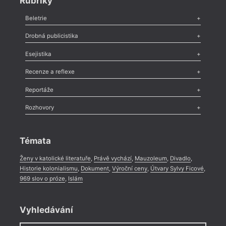
Rubriky
Beletrie
Poezie
,
Próza
,
Dokumenty
,
Drama
,
Celá rubrika
Drobná publicistika
Odlesk
,
Zasláno
,
Nezařazené
,
Novinky v Tvaru
,
Slovo
,
Výročí
,
Esejistika
Nekrolog
,
Glosa
,
Sloupek
,
Pozvánka
,
Literární soutěž
,
Komentář
,
Celá rubrika
Esej
,
Pádlo
,
Úvaha
,
Texty
,
Studie
,
Celá rubrika
Recenze a reflexe
Recenze
,
Dvakrát
,
Horké párky
,
969 slov o próze
,
Reportáže
Méně slov o próze
,
Celá rubrika
Literární zítřky
,
Reportáž
,
Literární život
,
Divadlo
,
Kritický ohlas
,
Rozhovory
Celá rubrika
Rozhovor
,
Anketa
,
Celá rubrika
Témata
Ženy v katolické literatuře
,
Právě vychází
,
Mauzoleum
,
Divadlo
,
Historie kolonialismu
,
Dokument
,
Výroční ceny
,
Útvary Sylvy Ficové
,
969 slov o próze
,
Islám
Vyhledávání