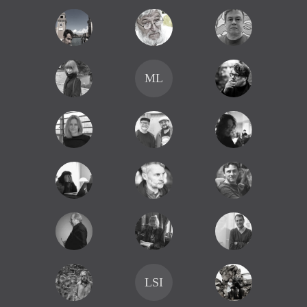
ML
LSI