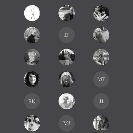
JJ
MT
RK
JJ
MJ