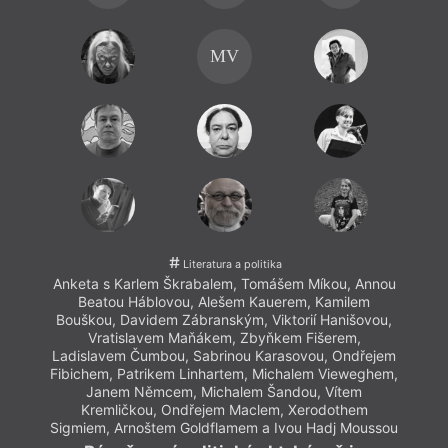
MV
Literatura a politika
Anketa s Karlem Škrabalem, Tomášem Míkou, Annou
Beatou Háblovou, Alešem Kauerem, Kamilem
Bouškou, Davidem Zábranským, Viktorií Hanišovou,
Vratislavem Maňákem, Zbyňkem Fišerem,
Ladislavem Čumbou, Sabrinou Karasovou, Ondřejem
Fibichem, Patrikem Linhartem, Michalem Vieweghem,
Janem Němcem, Michalem Šandou, Vítem
Kremličkou, Ondřejem Maclem, Xerodothem
Sigmiem, Arnoštem Goldflamem a Ivou Hadj Moussou