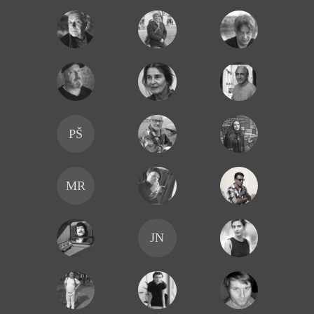
PŠ
MR
JN