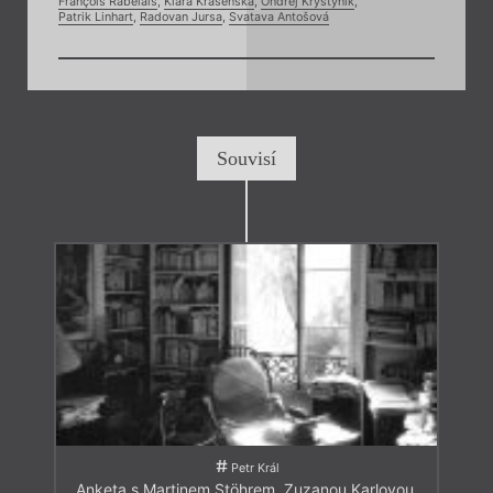
François Rabelais
,
Klára Krásenská
,
Ondřej Krystyník
,
Patrik Linhart
,
Radovan Jursa
,
Svatava Antošová
Souvisí
Petr Král
Anketa s Martinem Stöhrem, Zuzanou Karlovou,