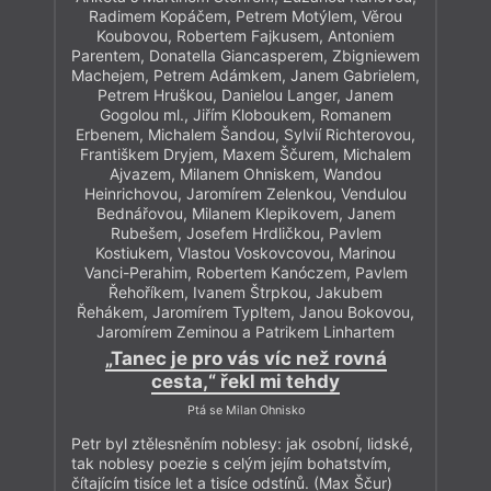
Radimem Kopáčem, Petrem Motýlem, Věrou
Koubovou, Robertem Fajkusem, Antoniem
Parentem, Donatella Giancasperem, Zbigniewem
Machejem, Petrem Adámkem, Janem Gabrielem,
Petrem Hruškou, Danielou Langer, Janem
Gogolou ml., Jiřím Kloboukem, Romanem
Erbenem, Michalem Šandou, Sylvií Richterovou,
Františkem Dryjem, Maxem Ščurem, Michalem
Ajvazem, Milanem Ohniskem, Wandou
Heinrichovou, Jaromírem Zelenkou, Vendulou
Bednářovou, Milanem Klepikovem, Janem
Rubešem, Josefem Hrdličkou, Pavlem
Kostiukem, Vlastou Voskovcovou, Marinou
Vanci-Perahim, Robertem Kanóczem, Pavlem
Řehoříkem, Ivanem Štrpkou, Jakubem
Řehákem, Jaromírem Typltem, Janou Bokovou,
Jaromírem Zeminou a Patrikem Linhartem
„Tanec je pro vás víc než rovná
cesta,“ řekl mi tehdy
Ptá se Milan Ohnisko
Petr byl ztělesněním noblesy: jak osobní, lidské,
tak noblesy poezie s celým jejím bohatstvím,
čítajícím tisíce let a tisíce odstínů. (Max Ščur)