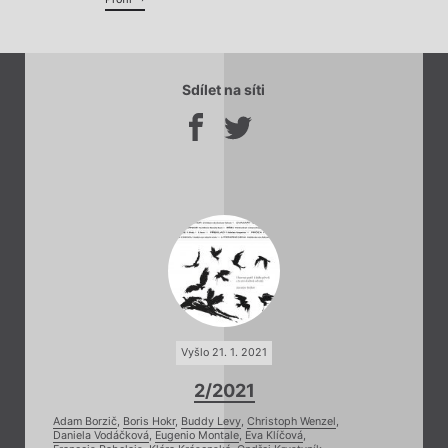
Sdílet na síti
Vyšlo 21. 1. 2021
2/2021
Adam Borzič
,
Boris Hokr
,
Buddy Levy
,
Christoph Wenzel
,
Daniela Vodáčková
,
Eugenio Montale
,
Eva Klíčová
,