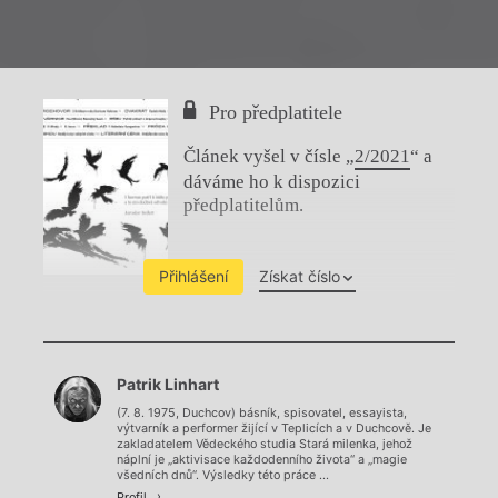
Pro předplatitele
Článek vyšel v čísle „
2/2021
“ a
dáváme ho k dispozici
předplatitelům.
Přihlášení
Získat číslo
Chviličku.
Patrik Linhart
Načítá se.
(7. 8. 1975, Duchcov) básník, spisovatel, essayista,
výtvarník a performer žijící v Teplicích a v Duchcově. Je
zakladatelem Vědeckého studia Stará milenka, jehož
náplní je „aktivisace každodenního života“ a „magie
všedních dnů“. Výsledky této práce ...
Profil