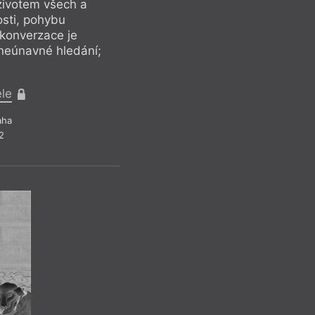
e životem všech a
sti, pohybu
 konverzace je
 neúnavné hledání;
ele
aha
2
P
Ten, kdo nechal v P
vysázet zlatý déšť,
prokoukne i nemíst
podstatu. Musí se p
nemístům vrátí jeji