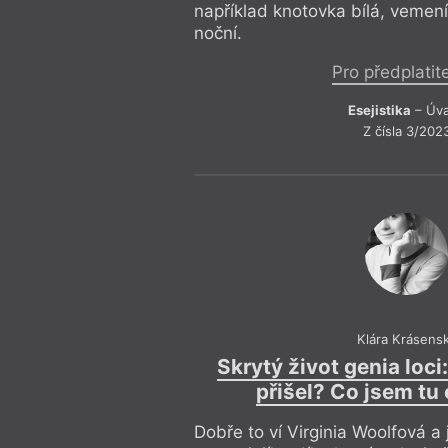
například knotovka bílá, vemení
noční.
Pro předplatit
Esejistika
– Úv
Z čísla 3/202
Klára Krásens
Skrytý život genia loci
přišel? Co jsem tu 
Dobře to ví Virginia Woolfová a