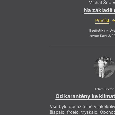
Michal Šebe
Na základě 
Přečíst
Esejistika
– Úv
revue Ravt 3/2
Adam Borzič
Od karantény ke klima
Vše bylo dosažitelné v jakékoli
šlapalo, frčelo, tryskalo. Obcho