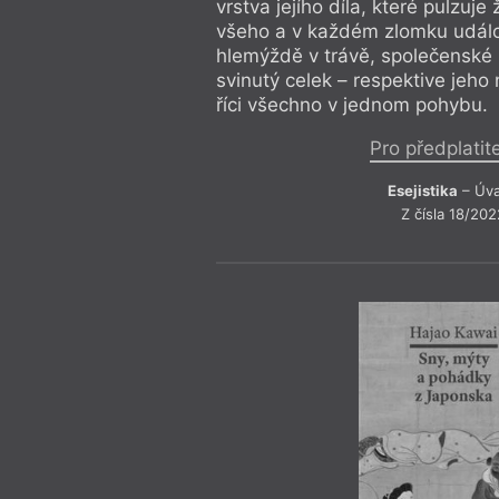
vrstva jejího díla, které pulzuj
všeho a v každém zlomku událo
hlemýždě v trávě, společenské
svinutý celek – respektive jeho
říci všechno v jednom pohybu.
Pro předplatit
Esejistika
– Úv
Z čísla 18/202