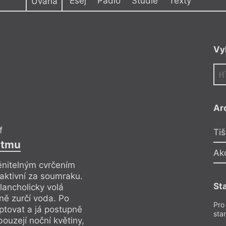
Esej
Pádlo
Studie
Texty
Úvaha
y
é literatuře
,
Výročí
Vy
Ar
f
Lodě
Tiš
 tmu
Navzdory tomu, že 
Ak
hlediska svého uzp
ěnitelným cvrčením
něj. Prožitky strac
e aktivní za soumraku.
průběhu plavby pr
St
lancholicky volá
podobné těm, které
dně zurčí voda. Po
Pro
Avšak možná jsou ta
ptovat a já postupně
sta
neohraničenosti se 
ouzejí noční květiny,