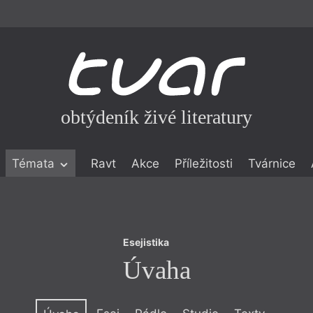
obtýdeník živé literatury
Esejistika
Témata
Ravt
Akce
Příležitosti
Tvárnice
Úvaha
ické literatuře
icistika
zí
Esejistika
eflexe
Úvaha
onialismu