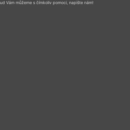
ako na moři“ je dopomáhají
ud Vám můžeme s čímkoliv pomoci, napište nám!
lověk uměl lépe pojmout.
Přečíst
Esejistika
– Esej
Z čísla 13/2026
NM
Karlovarsko
Natálie Müller
eňství v obraze literatury
Přečíst