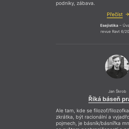
podniky, zábava.
Přečíst
Esejistika
– Úv
revue Ravt 6/2
Jan Škrob
Říká báseň p
Ale tam, kde se filozof/filozofk
zkrátka, být racionální a vyjad
pojmech, je básník/básnířka m