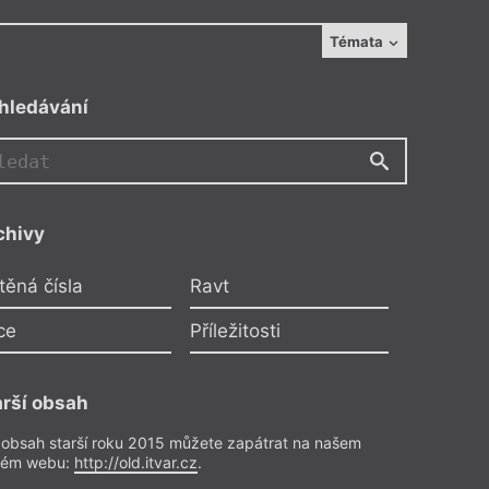
Témata
hledávání
AB
chivy
Alexandra Brocková
, moře, přístavy
těná čísla
Ravt
člověk na moře očividně z
ce
Příležitosti
ůsobení nepatří, vydává se na
hu, naděje nebo útěku, které v
ožívá, jsou vyhroceným způsobem
arší obsah
 jsou běžné v životě na pevnině.
 obsah starší roku 2015 můžete zapátrat na našem
k běžné, že kvůli jejich
rém webu:
http://old.itvar.cz
.
s nimi jen obtížně lze vyrovnávat.