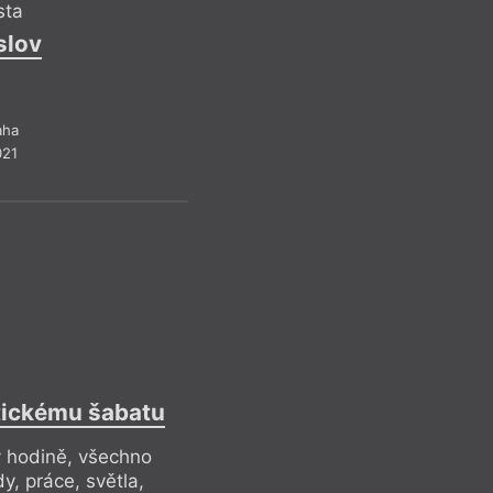
sta
slov
aha
021
Skutečnějš
poznámek 
tickému šabatu
Mimo proud i průměr 
v hodině, všechno
i Jiří Karásek ze L
dy, práce, světla,