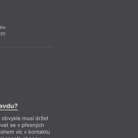
a sběratelská prác
celoživotní stavbou
možného místa k ži
objevnou, ať jde 
aha
Wilda, Moderní rev
020
přidruženou knižni
svazků), nebo např
ravdu?
a obvykle musí držet
řovat se v přesných
nohem víc v kontaktu