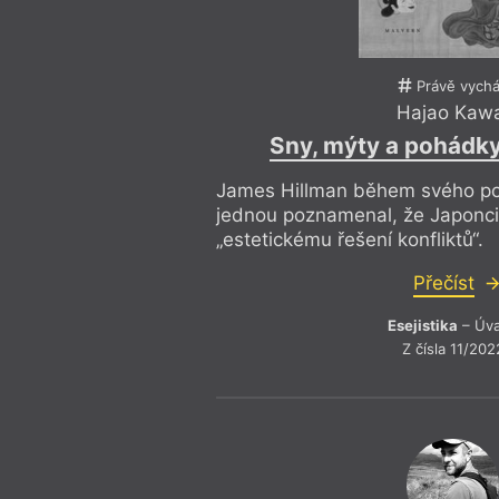
Právě vychá
Hajao Kawa
Sny, mýty a pohádk
James Hillman během svého po
jednou poznamenal, že Japonci 
„estetickému řešení konfliktů“.
Přečíst
Esejistika
– Úv
Z čísla 11/202