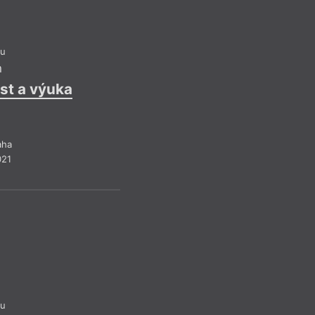
ou
n
st a výuka
aha
021
Ha
Rach
Cesta od Rachilde 
ohledu kontradiktor
obrazy krásy jsou p
sobě nesou pečeť e
– i v zákonitostech
způsobem.
ou