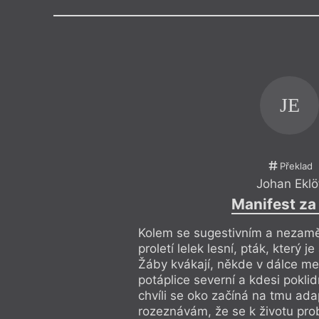
Výroční cen
Témata
Teologie
,
Divadlo
,
Dokument
,
Ženy v katolick
JE
Překlad
Johan Eklö
Manifest za
Kolem se sugestivním a nezam
proletí lelek lesní, pták, který j
Žáby kvákají, někde v dálce me
potáplice severní a kdesi pokli
chvíli se oko začíná na tmu ada
rozeznávám, že se k životu prob