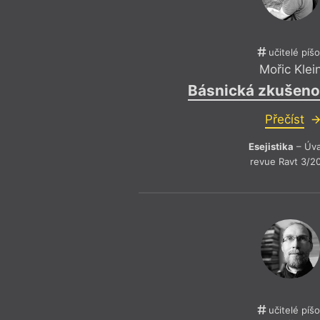
učitelé píš
Mořic Klei
Básnická zkušeno
Přečíst
Esejistika
– Úv
revue Ravt 3/2
učitelé píš