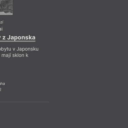
zí
i
y z Japonska
bytu v Japonsku
mají sklon k
aha
2
Oslněni temno
Pr