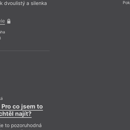
Extrémní situace „j
Pok
k dvoulistý a silenka
zvýraznit, aby je č
ele
aha
3
ká
: Pro co jsem to
Západočeské láz
chtěl najít?
 je to pozoruhodná