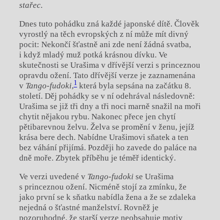
stařec.
Dnes tuto pohádku zná každé japonské dítě. Člověk
vyrostlý na těch evropských z ní může mít divný
pocit: Nekončí šťastně ani zde není žádná svatba,
i když mladý muž potká krásnou dívku. Ve
skutečnosti se Urašima v dřívější verzi s princeznou
opravdu ožení. Tato dřívější verze je zaznamenána
1
v
Tango-fudoki
,
která byla sepsána na začátku 8.
století. Děj pohádky se v ní odehrával následovně:
Urašima se již tři dny a tři noci marně snažil na moři
chytit nějakou rybu. Nakonec přece jen chytí
pětibarevnou želvu. Želva se promění v ženu, jejíž
krása bere dech. Nabídne Urašimovi sňatek a ten
bez váhání přijímá. Později ho zavede do paláce na
dně moře. Zbytek příběhu je téměř identický.
Ve verzi uvedené v
Tango-fudoki
se Urašima
s princeznou ožení. Nicméně stojí za zmínku, že
jako první se k sňatku nabídla žena a že se zdaleka
nejedná o šťastné manželství. Rovněž je
pozoruhodné, že starší verze neobsahuje motiv