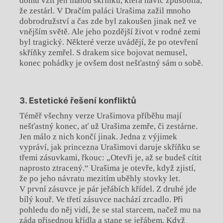
domů vzít jen malou skříňku, která navíc způsobila,
že zestárl. V Dračím paláci Urašima zažil mnoho
dobrodružství a čas zde byl zakoušen jinak než ve
vnějším světě. Ale jeho pozdější život v rodné zemi
byl tragický. Některé verze uvádějí, že po otevření
skříňky zemřel. S drakem sice bojovat nemusel,
konec pohádky je ovšem dost nešťastný sám o sobě.
3. Estetické řešení konfliktů
Téměř všechny verze Urašimova příběhu mají
nešťastný konec, ať už Urašima zemře, či zestárne.
Jen málo z nich končí jinak. Jedna z výjimek
vypráví, jak princezna Urašimovi daruje skříňku se
třemi zásuvkami, řkouc: „Otevři je, až se budeš cítit
naprosto ztracený.“ Urašima je otevře, když zjistí,
že po jeho návratu mezitím uběhly stovky let.
V první zásuvce je pár jeřábích křídel. Z druhé jde
bílý kouř. Ve třetí zásuvce nachází zrcadlo. Při
pohledu do něj vidí, že se stal starcem, načež mu na
záda přisednou křídla a stane se jeřábem. Když