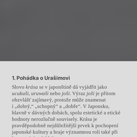
1. Pohádka o Urašimovi
Slovo
krása
se v japonštině dá vyjádřit jako
ucukuši
,
uruwaši
nebo
joši
. Výraz
joši
je přitom
obzvlášť zajímavý, protože může znamenat
i „dobrý,“ „schopný“ a „dobře“. V Japonsku,
hlavně v dávných dobách, spolu estetické a etické
hodnoty nerozlučně souvisely. Krása je
pravděpodobně nejdůležitější prvek k pochopení
japonské kultury a hraje významnou roli také při