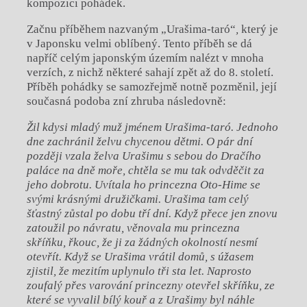
kompozici pohádek.
Začnu příběhem nazvaným „Urašima-taró“
,
který je
v Japonsku velmi oblíbený. Tento příběh se dá
napříč celým japonským územím nalézt v mnoha
verzích, z nichž některé sahají zpět až do 8. století.
Příběh pohádky se samozřejmě notně pozměnil, její
současná podoba zní zhruba následovně:
Žil kdysi mladý muž jm
é
nem Ura
š
ima-tar
ó
. Jednoho
dne zachránil želvu chycenou dě
tmi. O p
ár dní
později vzala ž
elva Ura
šimu s sebou do Dračího
paláce na dně moře, chtěla se mu tak odvděčit za
jeho dobrotu. Uvítala ho princezna Oto-Hime se
svými krásnými družičkami. Uraš
ima tam cel
ý
šťastný zůstal po dobu tří dní. Když přece jen znovu
zatoužil po návratu, věnovala mu princezna
skříňku, řkouc, že ji za žádných okolností nesmí
otev
řít. Když
se Ura
šima vrá
til dom
ů, s úžasem
zjistil, že mezitím uplynulo tři sta let. Naprosto
zoufalý přes varování princezny otevřel skříňku, ze
kter
é
se vyvalil bílý kouř a z Urašimy byl náhle