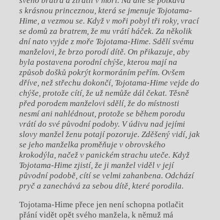
sv
é
ho bratra a ztratil v moři. Na dně se potkává
s kr
ásnou princeznou, která se jmenuje Tojotama-
Hime, a vezmou se. Když v moři pobyl tři roky, vrací
se domů za bratrem, že mu vrátí háček. Za několik
dní nato vyjde z moře Tojotama-Hime. Sdělí sv
é
mu
manželovi, že brzo porodí dítě
. On p
řikazuje, aby
byla postavena porodní chýše, kterou mají na
způ
sob do
šků pokrýt kormorání
m pe
řím. Ovš
em
d
ří
ve, ne
ž střechu dokončí, Tojotama-Hime vejde do
chýše, protože cítí, že už nemůže dál čekat. Těsně
před porodem manželovi sdělí, ž
e do m
ístnosti
nesmí ani nahlédnout, protože se během porodu
vrátí do sv
é
původní podoby. V údivu nad jejími
slovy manž
el
ženu potají pozoruje. Zděšený vidí, jak
se jeho manželka proměňuje v obrovsk
é
ho
krokodýla, načež v panick
é
m strachu uteče. Když
Tojotama-Hime zjistí, že ji manž
el vid
ěl v její
původní podobě, cítí se velmi zahanbena. Odchází
pryč a zanechává za sebou dítě, kter
é
porodila.
Tojotama-Hime přece jen není schopna potlačit
přání vidět opět svého manžela, k němuž má