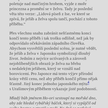
poletuje nad matčiným hrobem, vyjde z moře
princezna a promění se v želvu. Tady je poslední
věta této verze: „Lidová píseň z Ise, ve které se
zpívá, že jeřáb a želva spolu tančí, pochází z tohoto
příběhu.“
Přes všechnu snahu zabránit nešťastnému konci
končí tento příběh i tak trošku odlišně, než jak by
odpovídalo očekáváním západního člověka.
Abychom vysvětlili poslední scénu, je nutné vědět,
že jeřáb a želva v Japonsku symbolizují dlouhý
život. Jedním z nejvíce uctívaných a zároveň
nejoblíbenějších obrazů je želva na břehu
s nedalekým jeřábem, který se vznáší nad
borovicemi. Pro Japonce má tento výjev přírodní
krásy větší cenu, než aby příběh končil přímo nějak
4
šťastně. Jiný konec jednoho japonského mýtu
s Urašimovým příběhem vykazuje jisté podobnosti.
Mladý bůh jm
é
nem Ho-ori sestoupí na mořsk
é
dno,
aby zde hledal rybářský háček, který si vypůjčil od