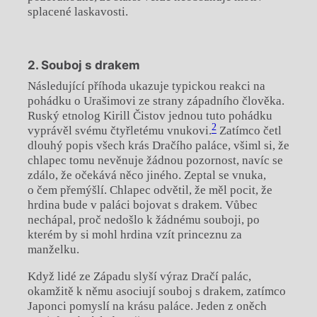
splacené laskavosti.
2. Souboj s drakem
Následující příhoda ukazuje typickou reakci na
pohádku o Urašimovi ze strany západního člověka.
Ruský etnolog Kirill Čistov jednou tuto pohádku
2
vyprávěl svému čtyřletému vnukovi.
Zatímco četl
dlouhý popis všech krás Dračího paláce, všiml si, že
chlapec tomu nevěnuje žádnou pozornost, navíc se
zdálo, že očekává něco jiného. Zeptal se vnuka,
o čem přemýšlí. Chlapec odvětil, že měl pocit, že
hrdina bude v paláci bojovat s drakem. Vůbec
nechápal, proč nedošlo k žádnému souboji, po
kterém by si mohl hrdina vzít princeznu za
manželku.
Když lidé ze Západu slyší výraz Dračí palác,
okamžitě k němu asociují souboj s drakem, zatímco
Japonci pomyslí na krásu paláce. Jeden z oněch