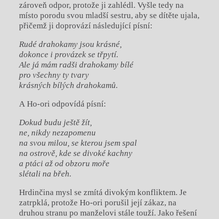
zároveň odpor, protože ji zahlédl. Vyšle tedy na
místo porodu svou mladší sestru, aby se dítěte ujala,
přičemž ji doprovází následující písní:
Rud
é
drahokamy jsou krásn
é
,
dokonce i provázek se třpytí.
Ale já mám radši drahokamy bíl
é
pro všechny ty tvary
krásný
ch b
ílých drahokamů.
A Ho-ori odpovídá písní:
Dokud budu ještě žít,
ne, nikdy nezapomenu
na svou milou, se kterou jsem spal
na ostrově, kde se divok
é
kachny
a ptá
ci a
ž od obzoru moře
sl
é
tali na břeh.
Hrdinčina mysl se zmítá divokým konfliktem. Je
zatrpklá, protože Ho-ori porušil její zákaz, na
druhou stranu po manželovi stále touží. Jako řešení