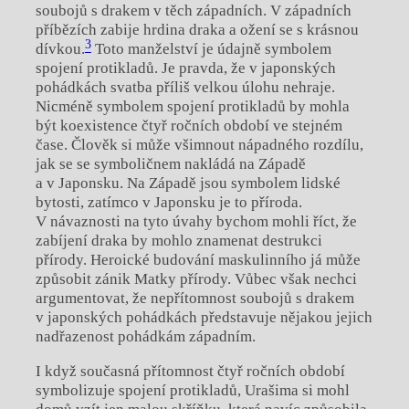
soubojů s drakem v těch západních. V západních
příbězích zabije hrdina draka a ožení se s krásnou
3
dívkou.
Toto manželství je údajně symbolem
spojení protikladů. Je pravda, že v japonských
pohádkách svatba příliš velkou úlohu nehraje.
Nicméně symbolem spojení protikladů by mohla
být koexistence čtyř ročních období ve stejném
čase. Člověk si může všimnout nápadného rozdílu,
jak se se symboličnem nakládá na Západě
a v Japonsku. Na Západě jsou symbolem lidské
bytosti, zatímco v Japonsku je to příroda.
V návaznosti na tyto úvahy bychom mohli říct, že
zabíjení draka by mohlo znamenat destrukci
přírody. Heroické budování maskulinního já může
způsobit zánik Matky přírody. Vůbec však nechci
argumentovat, že nepřítomnost soubojů s drakem
v japonských pohádkách představuje nějakou jejich
nadřazenost pohádkám západním.
I když současná přítomnost čtyř ročních období
symbolizuje spojení protikladů, Urašima si mohl