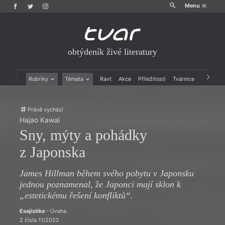
Menu
obtýdeník živé literatury
Rubriky
Témata
Ravt
Akce
Příležitosti
Tvárnice
Archiv
Beletrie
Ženy v katolické literatuře
Drobná publicistika
Právě vychází
Právě vychází
Esejistika
Mauzoleum
Hajao Kawai
Recenze a reflexe
Divadlo
Sny, mýty a pohádky
Reportáže
Historie kolonialismu
Rozhovory
Dokument
z Japonska
Výroční ceny
James Hillman během svého pobytu v Japonsku
jednou poznamenal, že Japonci mají sklon k
„estetickému řešení konfliktů“.
Esejistika
– Úvaha
Z čísla 11/2022