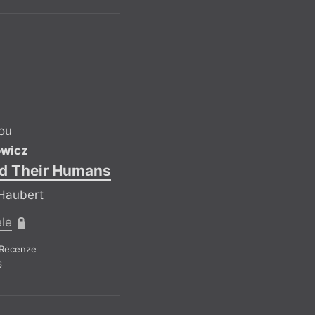
P
Podívej, jsem vášni
různých zemí, a pro
hodně závislá na k
Praze není totéž ja
Číně nebo v Jižní K
přiznat, že pokud b
ou
úplné zrušení insti
owicz
určité míry privileg
d Their Humans
 Haubert
Ro
ele
Recenze
6
VB