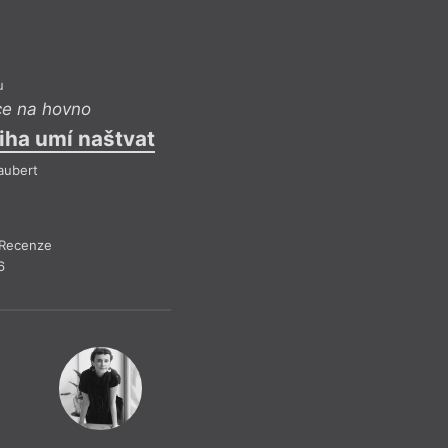
u
V
ce na hovno
niha umí naštvat
aubert
Recenze
6
PB