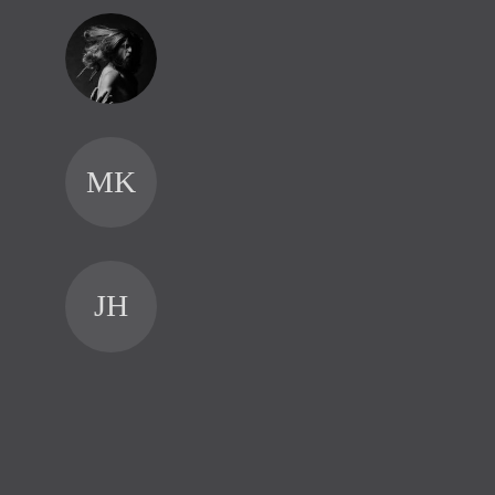
Anketa s Richard
Irynou Zahladko, 
Alešem Kauerem, Te
MK
Berkovičem, maf
Anke
Ptají se Ma
JH
Gérard de Nerval vo
pes. Každá doba má 
bych si dnes vybral
nohy. Krátké vodítk
koho. (Aleš Kauer)