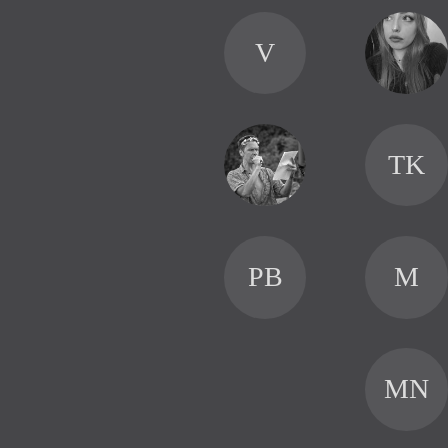
V
TK
PB
M
MN