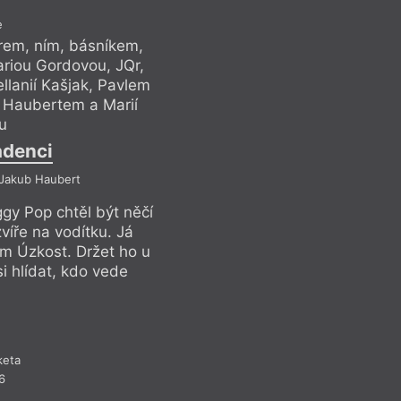
R
e
rem, ním, básníkem,
ariou Gordovou, JQr,
llanií Kašjak, Pavlem
 Haubertem a Marií
u
adenci
 Jakub Haubert
ggy Pop chtěl být něčí
víře na vodítku. Já
em Úzkost. Držet ho u
si hlídat, kdo vede
keta
Rozhovor
6
Píšu, ab