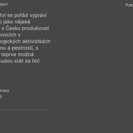
bert
P
Pok
tví se pořád vypráví
Mně přijde, že o mu
o jako nějaké
spíš zbytečně moc.
 v Česku produkovat
pozérské gesto. Vá
vnicích v
vyprávění o Palesti
ogických aktivistkách
pečovatelských slu
ou a pestrostí, s
přinejmenším s tako
k teprve možná
jakou se bavíme o 
budou stát za řeč.
uvidíme i další pro
(Martin Šorm)
prava
Ro
6
RLK