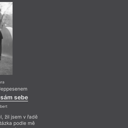
LV
KKC
ura
 Jeppesenem
R
l sám sebe
bert
, žil jsem v řadě
Anketa s Vojtěchem 
otázka podle mě
Vaňkovou, Lukášem