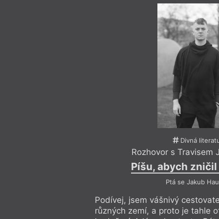
Divná literat
Rozhovor s Travisem
Píšu, abych zniči
Ptá se Jakub Hau
Podívej, jsem vášnivý cestovatel
různých zemí, a proto je tahle 