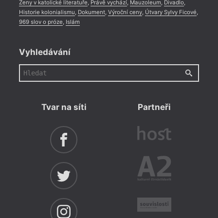
Ženy v katolické literatuře
,
Právě vychází
,
Mauzoleum
,
Divadlo
,
Historie kolonialismu
,
Dokument
,
Výroční ceny
,
Útvary Sylvy Ficové
,
969 slov o próze
,
Islám
Vyhledávání
Tvar na síti
Partneři