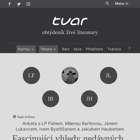
Menu
obtýdeník živé literatury
Rubriky
Témata
Ravt
Akce
Příležitosti
Tvárnice
Archiv
Beletrie
Ženy v katolické literatuře
Drobná publicistika
Právě vychází
Esejistika
Mauzoleum
LF
JL
Recenze a reflexe
Divadlo
Reportáže
Historie kolonialismu
Rozhovory
Dokument
IB
JH
Výroční ceny
Nad knihou
Anketa s LP Fishem, Milenou Bartlovou, Janem
Lukavcem, Ivem Bystřičanem a Jakubem Haubertem
Fascinující vhledy nedávných