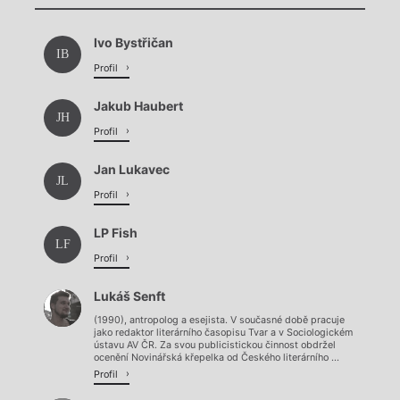
Chviličku.
Ivo Bystřičan
Načítá se.
IB
Profil
Jakub Haubert
JH
Profil
Jan Lukavec
JL
Profil
LP Fish
LF
Profil
Lukáš Senft
(1990), antropolog a esejista. V současné době pracuje
jako redaktor literárního časopisu Tvar a v Sociologickém
ústavu AV ČR. Za svou publicistickou činnost obdržel
ocenění Novinářská křepelka od Českého literárního ...
Profil