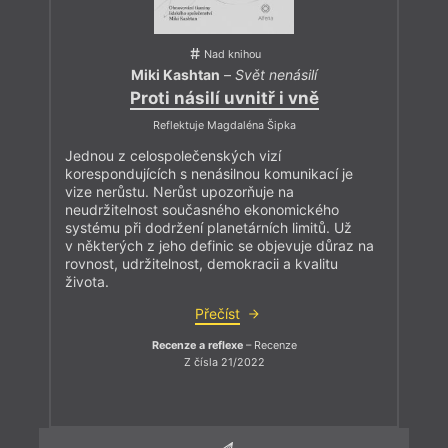
Nad knihou
Miki Kashtan
–
Svět nenásilí
Proti násilí uvnitř i vně
Reflektuje Magdaléna Šipka
Jednou z celospolečenských vizí
korespondujících s nenásilnou komunikací je
vize nerůstu. Nerůst upozorňuje na
neudržitelnost současného ekonomického
systému při dodržení planetárních limitů. Už
v některých z jeho definic se objevuje důraz na
rovnost, udržitelnost, demokracii a kvalitu
života.
Přečíst
Recenze a reflexe
– Recenze
Z čísla 21/2022