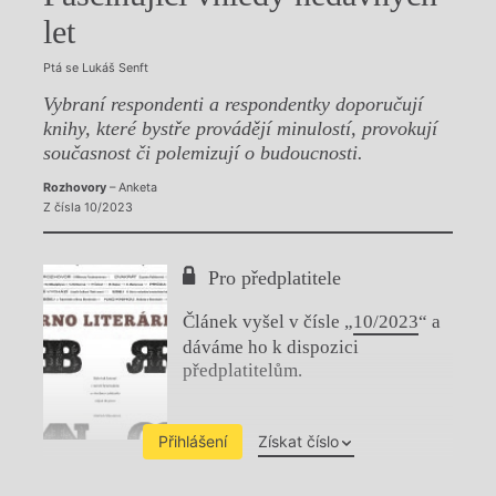
let
Ptá se Lukáš Senft
Vybraní respondenti a respondentky doporučují
knihy, které bystře provádějí minulostí, provokují
současnost či polemizují o budoucnosti.
Rozhovory
– Anketa
Z čísla 10/2023
Pro předplatitele
Článek vyšel v čísle „
10/2023
“ a
dáváme ho k dispozici
předplatitelům.
Přihlášení
Získat číslo