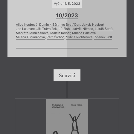
Vyšlo 11. 5. 2023
10/2023
Alice Koubová
,
Dominik Bárt
,
Ivo Bystřičan
,
Jakub Haubert
,
Jan Lukavec
,
Jiří Trávníček
,
LP Fish
,
Ludvík Němec
,
Lukáš Senft
,
Markéta Mikulášková
,
Martin Reiner
,
Milena Bartlová
,
Milena Fucimanová
,
Petr Čichoň
,
Sylvie Richterová
,
Zdeněk Volf
Souvisí