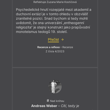
Reflektuje Zuzana Marie Kostićová
Psychedelické hnutí rozepjaté mezi akademií a
duchovní extází je v tomto ohledu v obzvlášť
zranitelné pozici. Snad bychom si tedy mohli
uvědomit, že ona univerzální „entheogenní
religiozita“ je stejný konstrukt jako prapůvodní
monoteismus teologů 19. století.
Přečíst
Recenze a reflexe
– Recenze
Z čísla 4/2023
Nad knihou
Andreas Weber
–
Cítí, tedy je