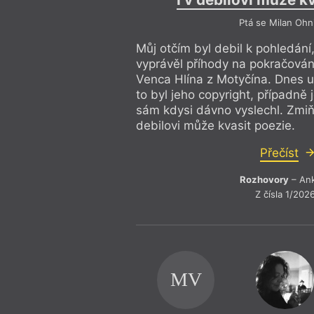
Ptá se Milan Ohn
Můj otčím byl debil k pohledán
vyprávěl příhody na pokračování
Venca Hlína z Motyčína. Dnes už
to byl jeho copyright, případně 
sám kdysi dávno vyslechl. Zmiňu
debilovi může kvasit poezie.
Přečíst
Rozhovory
– An
Z čísla 1/202
MV