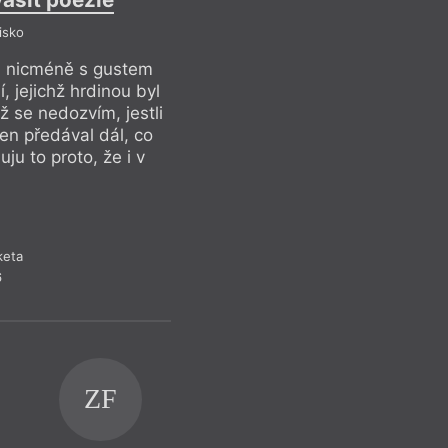
isko
P
í, nicméně s gustem
Můj otčím byl debi
, jejichž hrdinou byl
vyprávěl příhody na
 se nedozvím, jestli
Venca Hlína z Motyč
jen předával dál, co
to byl jeho copyrigh
ju to proto, že i v
sám kdysi dávno vys
debilovi může kvasi
keta
R
6
ZF
MV