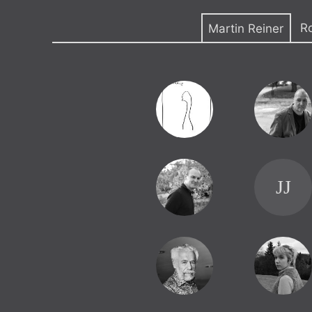
Výroční cen
R
Martin Reiner
JJ