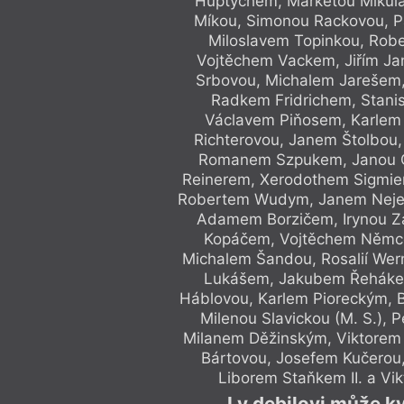
Huptychem, Markétou Miku
Míkou, Simonou Rackovou, P
Miloslavem Topinkou, Rob
Vojtěchem Vackem, Jiřím Jan
Srbovou, Michalem Jarešem
Radkem Fridrichem, Stani
Václavem Piňosem, Karlem 
Richterovou, Janem Štolbou
Romanem Szpukem, Janou O
Reinerem, Xerodothem Sigmie
Robertem Wudym, Janem Nejedl
Adamem Borzičem, Irynou 
Kopáčem, Vojtěchem Němce
Michalem Šandou, Rosalií Wer
Lukášem, Jakubem Řeháke
Háblovou, Karlem Pioreckým, 
Milenou Slavickou (M. S.),
Milanem Děžinským, Viktorem
Bártovou, Josefem Kučerou
Liborem Staňkem II. a Vik
I v debilovi může k