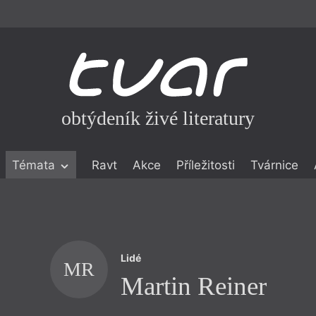
obtýdeník živé literatury
Témata
Ravt
Akce
Příležitosti
Tvárnice
ické literatuře
icistika
zí
Lidé
eflexe
MR
Martin Reiner
onialismu