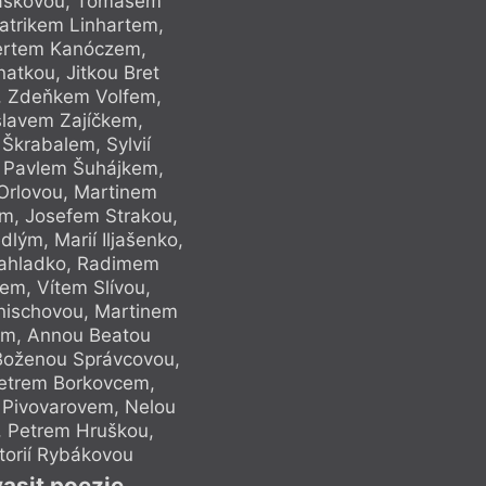
láškovou, Tomášem
Huptychem, Mar
atrikem Linhartem,
Míkou, Simonou 
ertem Kanóczem,
Miloslavem To
atkou, Jitkou Bret
Vojtěchem Vacke
, Zdeňkem Volfem,
Srbovou, Micha
slavem Zajíčkem,
Radkem Fridri
Škrabalem, Sylvií
Václavem Piňos
, Pavlem Šuhájkem,
Richterovou, Ja
rlovou, Martinem
Romanem Szpuke
m, Josefem Strakou,
Reinerem, Xerodo
ým, Marií Iljašenko,
Robertem Wudym, J
Zahladko, Radimem
Adamem Borziče
m, Vítem Slívou,
Kopáčem, Vojt
nischovou, Martinem
Michalem Šandou, 
m, Annou Beatou
Lukášem, Jaku
Boženou Správcovou,
Háblovou, Karlem 
 Petrem Borkovcem,
Milenou Slavick
 Pivovarovem, Nelou
Milanem Děžinský
, Petrem Hruškou,
Bártovou, Jose
torií Rybákovou
Liborem Staňk
vasit poezie
I v debil