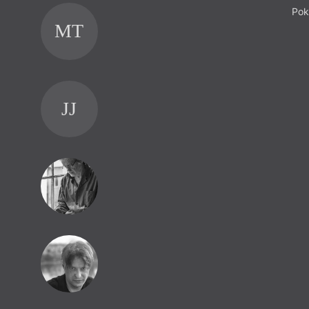
Pok
MT
JJ
RK