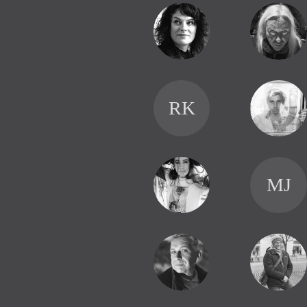
RK
MJ