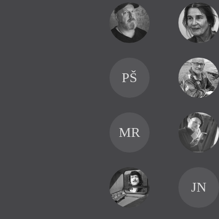
PŠ
MR
JN