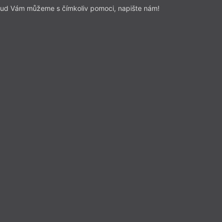
ud Vám můžeme s čímkoliv pomoci, napište nám!
MT
JJ
MJ