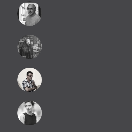
PŠ
MR