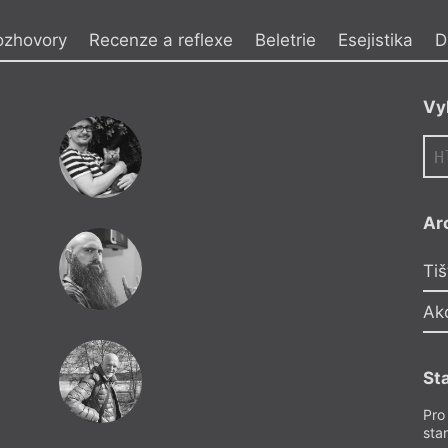
y
ozhovory
Recenze a reflexe
Beletrie
Esejistika
D
Vy
Ar
Tiš
Ak
St
Pro
sta