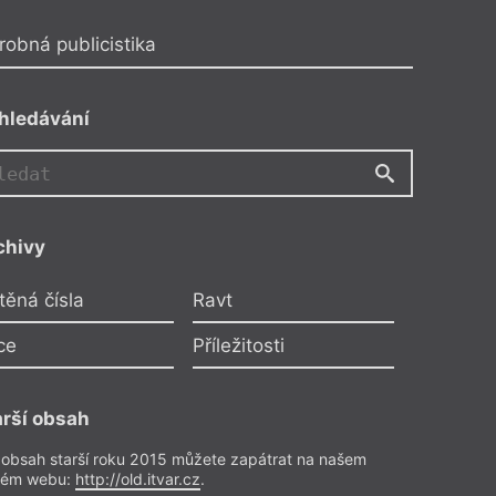
robná publicistika
hledávání
chivy
JJ
těná čísla
Ravt
ce
Příležitosti
arší obsah
 obsah starší roku 2015 můžete zapátrat na našem
rém webu:
http://old.itvar.cz
.