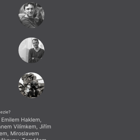
oezie?
, Emilem Haklem,
Anketa s Mari
nem Vilímkem, Jiřím
Martinem Stöhrem
em, Miroslavem
Jakubů, Ondř