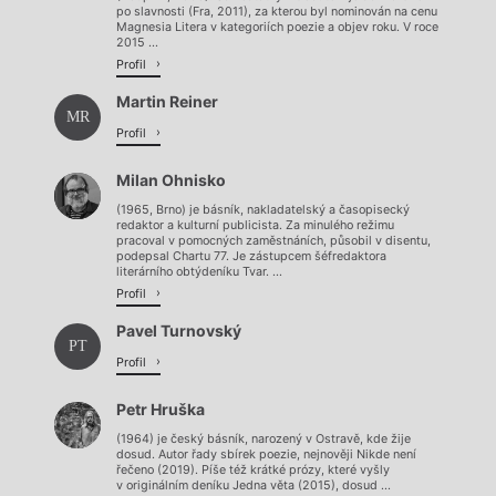
po slavnosti (Fra, 2011), za kterou byl nominován na cenu
Magnesia Litera v kategoriích poezie a objev roku. V roce
2015 ...
Profil
Martin Reiner
MR
Profil
Milan Ohnisko
(1965, Brno) je básník, nakladatelský a časopisecký
redaktor a kulturní publicista. Za minulého režimu
pracoval v pomocných zaměstnáních, působil v disentu,
podepsal Chartu 77. Je zástupcem šéfredaktora
literárního obtýdeníku Tvar. ...
Profil
Pavel Turnovský
PT
Profil
Petr Hruška
(1964) je český básník, narozený v Ostravě, kde žije
dosud. Autor řady sbírek poezie, nejnověji Nikde není
řečeno (2019). Píše též krátké prózy, které vyšly
v originálním deníku Jedna věta (2015), dosud ...