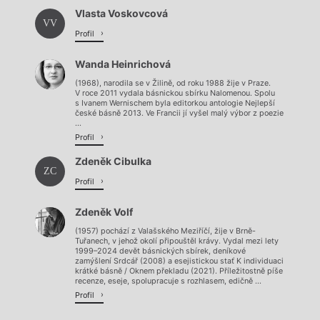
Vlasta Voskovcová
VV
Profil
Wanda Heinrichová
(1968), narodila se v Žilině, od roku 1988 žije v Praze.
V roce 2011 vydala básnickou sbírku Nalomenou. Spolu
s Ivanem Wernischem byla editorkou antologie Nejlepší
české básně 2013. Ve Francii jí vyšel malý výbor z poezie
...
Profil
Zdeněk Cibulka
ZC
Profil
Zdeněk Volf
(1957) pochází z Valašského Meziříčí, žije v Brně-
Tuřanech, v jehož okolí připouštěl krávy. Vydal mezi lety
1999–2024 devět básnických sbírek, deníkové
zamýšlení Srdcář (2008) a esejistickou stať K individuaci
krátké básně / Oknem překladu (2021). Příležitostně píše
recenze, eseje, spolupracuje s rozhlasem, edičně ...
Profil