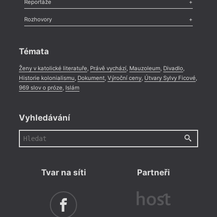
Reportáže
Méně slov o próze
,
Celá rubrika
Literární zítřky
,
Reportáž
,
Literární život
,
Divadlo
,
Kritický ohlas
,
Rozhovory
Celá rubrika
Rozhovor
,
Anketa
,
Celá rubrika
Témata
Ženy v katolické literatuře
,
Právě vychází
,
Mauzoleum
,
Divadlo
,
Historie kolonialismu
,
Dokument
,
Výroční ceny
,
Útvary Sylvy Ficové
,
969 slov o próze
,
Islám
Vyhledávání
Tvar na síti
Partneři