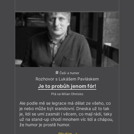
Češi a humor
Rozhovor s Lukášem Pavláskem
Je to probůh jenom fór!
Ptá se Milan Ohnisko
Ale podle mě se legrace má dělat ze všeho, co
je nebo může být srandovní. Dneska už to tak
je, lidi se umí zasmát i věcem, co mají rádi, taky
už na stand-up chodí mnohem víc lidí a chápou,
že humor je prostě humor.