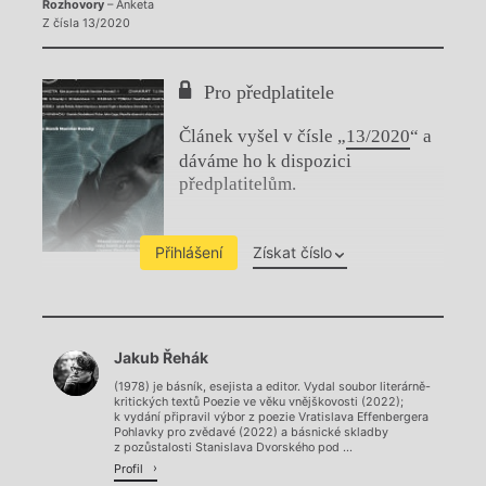
Rozhovory
– Anketa
Z čísla 13/2020
Pro předplatitele
Článek vyšel v čísle „
13/2020
“ a
dáváme ho k dispozici
předplatitelům.
Přihlášení
Získat číslo
Chviličku.
Jakub Řehák
Načítá se.
(1978) je básník, esejista a editor. Vydal soubor literárně-
kritických textů Poezie ve věku vnějškovosti (2022);
k vydání připravil výbor z poezie Vratislava Effenbergera
Pohlavky pro zvědavé (2022) a básnické skladby
z pozůstalosti Stanislava Dvorského pod ...
Profil