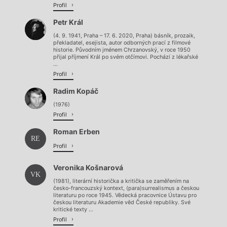
Profil
Petr Král
(4. 9. 1941, Praha – 17. 6. 2020, Praha) básník, prozaik,
překladatel, esejista, autor odborných prací z filmové
historie. Původním jménem Chrzanovský, v roce 1950
přijal příjmení Král po svém otčímovi. Pochází z lékařské
...
Profil
Radim Kopáč
(1976)
Profil
Roman Erben
RE
Profil
Veronika Košnarová
VK
(1981), literární historička a kritička se zaměřením na
česko-francouzský kontext, (para)surrealismus a českou
literaturu po roce 1945. Vědecká pracovnice Ústavu pro
českou literaturu Akademie věd České republiky. Své
kritické texty ...
Profil