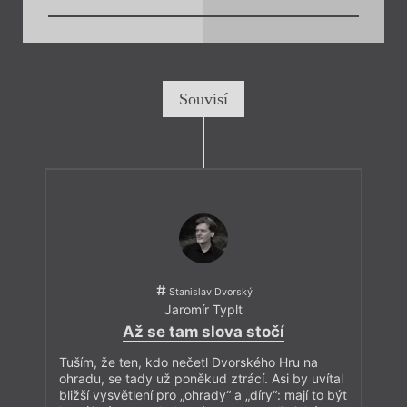
Souvisí
Stanislav Dvorský
Jaromír Typlt
Až se tam slova stočí
Tuším, že ten, kdo nečetl Dvorského Hru na
ohradu, se tady už poněkud ztrácí. Asi by uvítal
bližší vysvětlení pro „ohrady“ a „díry“: mají to být