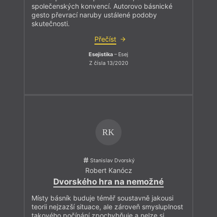
společenských konvencí. Autorovo básnické
gesto převrací naruby ustálené podoby
skutečnosti.
Přečíst
Esejistika
– Esej
Z čísla 13/2020
RK
Stanislav Dvorský
Robert Kanócz
Dvorského hra na nemožné
Místy básník buduje téměř soustavně jakousi
teorii nejzazší situace, ale zároveň smysluplnost
takového počínání zpochybňuje a nelze si