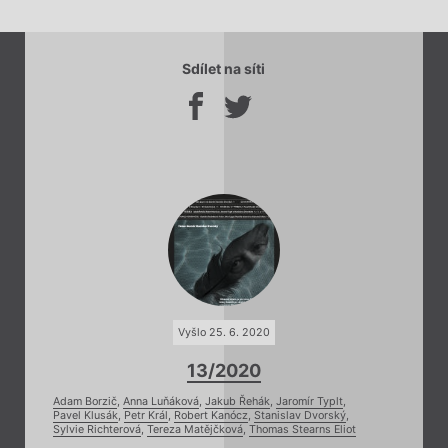
Sdílet na síti
Vyšlo 25. 6. 2020
13/2020
Adam Borzič
,
Anna Luňáková
,
Jakub Řehák
,
Jaromír Typlt
,
Pavel Klusák
,
Petr Král
,
Robert Kanócz
,
Stanislav Dvorský
,
Sylvie Richterová
,
Tereza Matějčková
,
Thomas Stearns Eliot