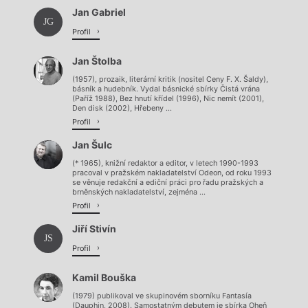
Jan Gabriel
JG
Profil
Jan Štolba
(1957), prozaik, literární kritik (nositel Ceny F. X. Šaldy),
básník a hudebník. Vydal básnické sbírky Čistá vrána
(Paříž 1988), Bez hnutí křídel (1996), Nic nemít (2001),
Den disk (2002), Hřebeny ...
Profil
Jan Šulc
(* 1965), knižní redaktor a editor, v letech 1990-1993
pracoval v pražském nakladatelství Odeon, od roku 1993
se věnuje redakční a ediční práci pro řadu pražských a
brněnských nakladatelství, zejména ...
Profil
Jiří Stivín
JS
Profil
Kamil Bouška
(1979) publikoval ve skupinovém sborníku Fantasía
(Dauphin, 2008). Samostatným debutem je sbírka Oheň