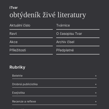
iTvar
obtýdeník živé literatury
Aktuální číslo
Tvárnice
Ravt
O časopisu Tvar
Akce
Archiv čísel
Příležitosti
Předplatné
Rubriky
Beletrie
Poezie
,
Próza
,
Dokumenty
,
Drama
,
Celá rubrika
Drobná publicistika
Odlesk
,
Zasláno
,
Nezařazené
,
Novinky v Tvaru
,
Slovo
,
Výročí
,
Esejistika
Nekrolog
,
Glosa
,
Sloupek
,
Pozvánka
,
Literární soutěž
,
Komentář
,
Celá rubrika
Esej
,
Pádlo
,
Úvaha
,
Texty
,
Studie
,
Celá rubrika
Recenze a reflexe
Recenze
,
Dvakrát
,
Horké párky
,
969 slov o próze
,