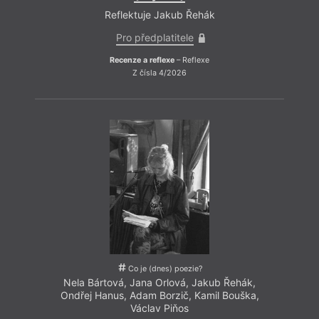
Reflektuje Jakub Řehák
Pro předplatitele
Recenze a reflexe
– Reflexe
Z čísla 4/2026
Co je (dnes) poezie?
Nela Bártová
,
Jana Orlová
,
Jakub Řehák
,
Ondřej Hanus
,
Adam Borzič
,
Kamil Bouška
,
Václav Piňos