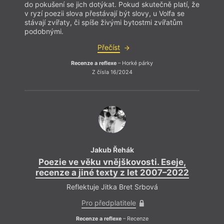
do pokušení se jich dotýkat. Pokud skutečně platí, že
v ryzí poezii slova přestávají být slovy, u Volfa se
stávají zvířaty, či spíše živými bytostmi zvířatům
podobnými.
Přečíst
Recenze a reflexe
– Horké párky
Z čísla 16/2024
Jakub Řehák
Poezie ve věku vnějškovosti. Eseje,
recenze a jiné texty z let 2007–2022
Reflektuje Jitka Bret Srbová
Pro předplatitele
Recenze a reflexe
– Recenze