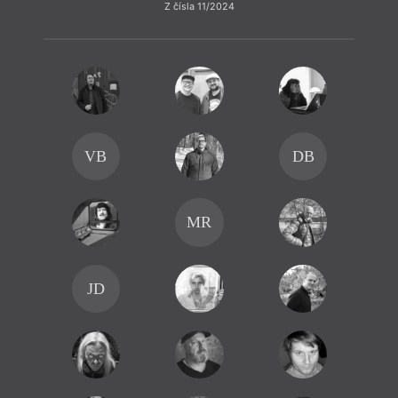
Z čísla 11/2024
VB
DB
MR
JD