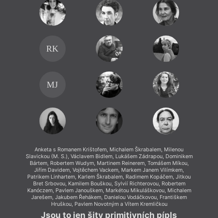
RK
MJ
Anketa s Romanem Krištofem, Michalem Škrabalem, Milenou
Slavickou (M. S.), Václavem Bidlem, Lukášem Zádrapou, Dominikem
Bártem, Robertem Wudym, Martinem Reinerem, Tomášem Míkou,
Jiřím Davidem, Vojtěchem Vackem, Markem Janem Vilímkem,
Patrikem Linhartem, Karlem Škrabalem, Radimem Kopáčem, Jitkou
Bret Srbovou, Kamilem Bouškou, Sylvií Richterovou, Robertem
Kanóczem, Pavlem Janouškem, Markétou Mikuláškovou, Michalem
Jarešem, Jakubem Řehákem, Danielou Vodáčkovou, Františkem
Hruškou, Pavlem Novotným a Vítem Kremličkou
Jsou to jen šity primitivních pípls