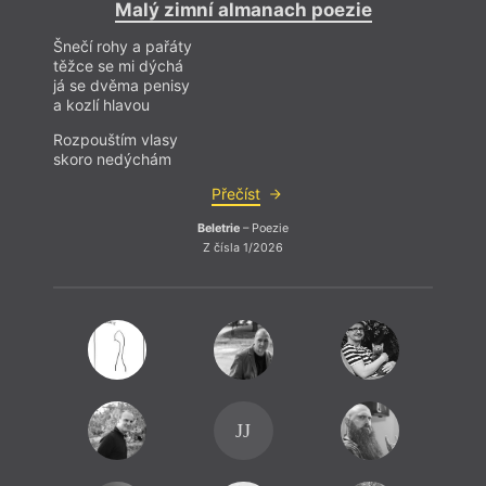
Malý zimní almanach poezie
Šnečí rohy a pařáty
těžce se mi dýchá
já se dvěma penisy
a kozlí hlavou
Rozpouštím vlasy
skoro nedýchám
Přečíst
Beletrie
– Poezie
Z čísla 1/2026
Za
Mohlo
krizi 
mimoc
který
JJ
touže
sklád