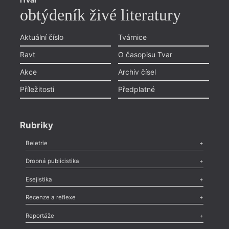
obtýdeník živé literatury
Aktuální číslo
Tvárnice
Ravt
O časopisu Tvar
Akce
Archiv čísel
Příležitosti
Předplatné
Rubriky
Beletrie
Poezie
,
Próza
,
Dokumenty
,
Drama
,
Celá rubrika
Drobná publicistika
Odlesk
,
Zasláno
,
Nezařazené
,
Novinky v Tvaru
,
Slovo
,
Výročí
,
Esejistika
Nekrolog
,
Glosa
,
Sloupek
,
Pozvánka
,
Literární soutěž
,
Komentář
,
Celá rubrika
Esej
,
Pádlo
,
Úvaha
,
Texty
,
Studie
,
Celá rubrika
Recenze a reflexe
Recenze
,
Dvakrát
,
Horké párky
,
969 slov o próze
,
Reportáže
Méně slov o próze
,
Celá rubrika