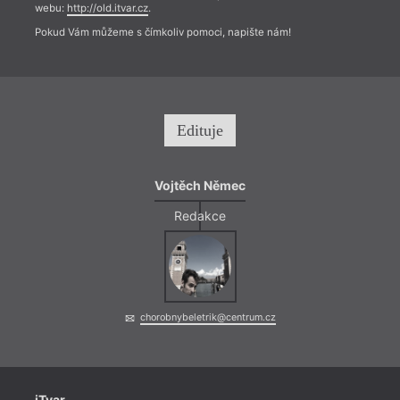
webu:
http://old.itvar.cz
.
Pokud Vám můžeme s čímkoliv pomoci, napište nám!
Edituje
Vojtěch Němec
Redakce
chorobnybeletrik@centrum.cz
iTvar