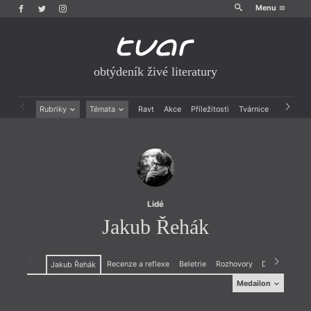
Menu
obtýdeník živé literatury
Rubriky
Témata
Ravt
Akce
Příležitosti
Tvárnice
Archiv
Beletrie
Ženy v katolické literatuře
Drobná publicistika
Právě vychází
Esejistika
Mauzoleum
Recenze a reflexe
Divadlo
Reportáže
Historie kolonialismu
Rozhovory
Dokument
Lidé
Výroční ceny
Jakub Řehák
Recenze a reflexe
Beletrie
Rozhovory
Drobná public
Jakub Řehák
Medailon
Medailon
(1978) je básník, esejista a editor. Vydal soubor