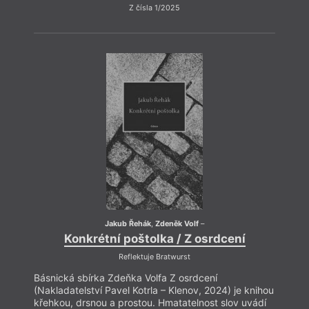
Z čísla 1/2025
Jakub Řehák
,
Zdeněk Volf
–
Konkrétní poštolka / Z osrdcení
Reflektuje Bratwurst
Básnická sbírka Zdeňka Volfa Z osrdcení
(Nakladatelství Pavel Kotrla – Klenov, 2024) je knihou
křehkou, drsnou a prostou. Hmatatelnost slov uvádí