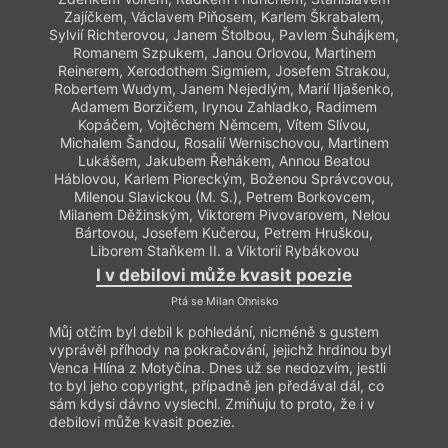
Zajíčkem, Václavem Piňosem, Karlem Škrabalem,
Sylvií Richterovou, Janem Štolbou, Pavlem Šuhájkem,
Romanem Szpukem, Janou Orlovou, Martinem
Reinerem, Xerodothem Sigmiem, Josefem Strakou,
Robertem Wudym, Janem Nejedlým, Marií Iljašenko,
Adamem Borzičem, Irynou Zahladko, Radimem
Kopáčem, Vojtěchem Němcem, Vítem Slívou,
Michalem Šandou, Rosalií Wernischovou, Martinem
Lukášem, Jakubem Řehákem, Annou Beatou
Háblovou, Karlem Pioreckým, Boženou Správcovou,
Milenou Slavickou (M. S.), Petrem Borkovcem,
Milanem Děžinským, Viktorem Pivovarovem, Nelou
Bártovou, Josefem Kučerou, Petrem Hruškou,
Liborem Staňkem II. a Viktorií Rybákovou
I v debilovi může kvasit poezie
Ptá se Milan Ohnisko
Můj otčím byl debil k pohledání, nicméně s gustem
vyprávěl příhody na pokračování, jejichž hrdinou byl
Venca Hlína z Motyčína. Dnes už se nedozvím, jestli
to byl jeho copyright, případně jen předával dál, co
sám kdysi dávno vyslechl. Zmiňuju to proto, že i v
debilovi může kvasit poezie.