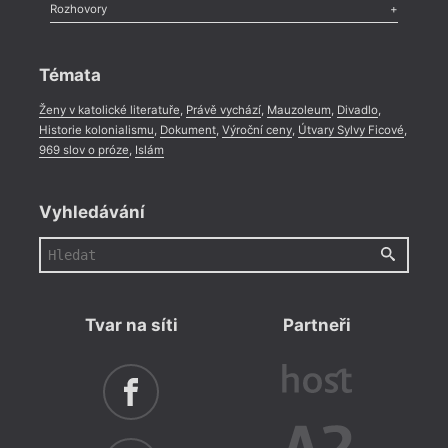
Literární zítřky
,
Reportáž
,
Literární život
,
Divadlo
,
Kritický ohlas
,
Rozhovory
Celá rubrika
Rozhovor
,
Anketa
,
Celá rubrika
Témata
Ženy v katolické literatuře
,
Právě vychází
,
Mauzoleum
,
Divadlo
,
Historie kolonialismu
,
Dokument
,
Výroční ceny
,
Útvary Sylvy Ficové
,
969 slov o próze
,
Islám
Vyhledávání
Tvar na síti
Partneři