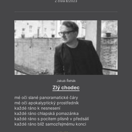
Z čísla 8/2023
Jakub Řehák
Zlý chodec
mé oči slané panoramatické čáry
mé oči apokalyptický prostředník
každé ráno k nesnesení
každé ráno chlapská pomazánka
každé ráno s pocitem plísně v předsálí
každé ráno blíž samozřejmému konci