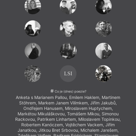
LSI
Co je (dnes) poezie?
Anketa s Marianem Pallou, Emilem Haklem, Martinem
Stöhrem, Markem Janem Vilímkem, Jiřím Jakubů,
Ondřejem Hanusem, Miroslavem Huptychem,
Markétou Mikuláškovou, Tomášem Míkou, Simonou
Rackovou, Patrikem Linhartem, Miloslavem Topinkou,
Robertem Kanóczem, Vojtěchem Vackem, Jiřím
Janatkou, Jitkou Bret Srbovou, Michalem Jarešem,
Zdeňkem Volfem, Radkem Fridrichem, Stanislavem