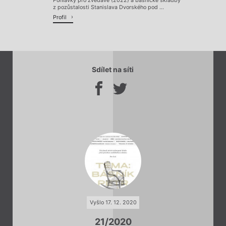
Pohlavky pro zvědavé (2022) a básnické skladby
z pozůstalosti Stanislava Dvorského pod ...
Profil
Sdílet na síti
Vyšlo 17. 12. 2020
21/2020