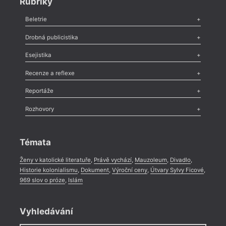
Rubriky
Beletrie
Poezie
,
Próza
,
Dokumenty
,
Drama
,
Celá rubrika
Drobná publicistika
Odlesk
,
Zasláno
,
Nezařazené
,
Novinky v Tvaru
,
Slovo
,
Výročí
,
Esejistika
Nekrolog
,
Glosa
,
Sloupek
,
Pozvánka
,
Literární soutěž
,
Komentář
,
Celá rubrika
Esej
,
Pádlo
,
Úvaha
,
Texty
,
Studie
,
Celá rubrika
Recenze a reflexe
Recenze
,
Dvakrát
,
Horké párky
,
969 slov o próze
,
Reportáže
Méně slov o próze
,
Celá rubrika
Literární zítřky
,
Reportáž
,
Literární život
,
Divadlo
,
Kritický ohlas
,
Rozhovory
Celá rubrika
Rozhovor
,
Anketa
,
Celá rubrika
Témata
Ženy v katolické literatuře
,
Právě vychází
,
Mauzoleum
,
Divadlo
,
Historie kolonialismu
,
Dokument
,
Výroční ceny
,
Útvary Sylvy Ficové
,
969 slov o próze
,
Islám
Vyhledávání