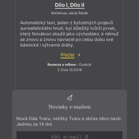
Dílo I, Dílo II
Reflektuje Jakub Řehák
Automatický text, jeden z bytostných projevů
surrealistického hnuti, byl důležitý tvůrčí prvek,
který Novákovi sloužil jako východisko, k němuž
se znovu a znovu navracel po celou dobu své
básnické i výtvarné dráhy.
Přečíst
Recenze a reflexe
– Dvakrát
Z čísla 15/2018
Novinky e-mailem
Nová čísla Tvaru, večírky Tvaru a občas něco navíc.
Jednou za 14 dní.