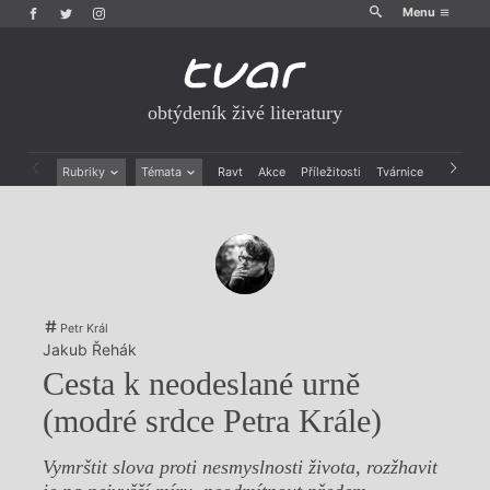
Menu
obtýdeník živé literatury
Rubriky
Témata
Ravt
Akce
Příležitosti
Tvárnice
Archiv
Beletrie
Ženy v katolické literatuře
Drobná publicistika
Právě vychází
Esejistika
Mauzoleum
Recenze a reflexe
Divadlo
Reportáže
Historie kolonialismu
Rozhovory
Dokument
Petr Král
Výroční ceny
Jakub Řehák
Cesta k neodeslané urně
(modré srdce Petra Krále)
Vymrštit slova proti nesmyslnosti života, rozžhavit