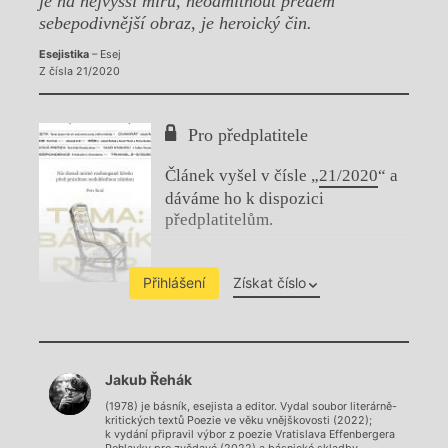
je na nejvyšší míru, neodmítnout předem
sebepodivnější obraz, je heroický čin.
Esejistika
– Esej
Z čísla 21/2020
Pro předplatitele
Článek vyšel v čísle „
21/2020
“ a
dáváme ho k dispozici
předplatitelům.
Přihlášení
Získat číslo
Chviličku.
Jakub Řehák
Načítá se.
(1978) je básník, esejista a editor. Vydal soubor literárně-
kritických textů Poezie ve věku vnějškovosti (2022);
k vydání připravil výbor z poezie Vratislava Effenbergera