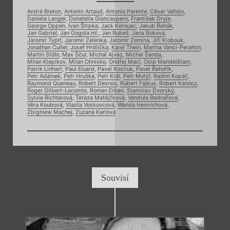
André Breton
,
Antonin Artaud
,
Antonio Parente
,
César Vallejo
,
Daniela Langer
,
Donatella Giancaspero
,
František Dryje
,
George Oppen
,
Ivan Štrpka
,
Jack Kerouac
,
Jakub Řehák
,
Jan Gabriel
,
Jan Gogola ml.
,
Jan Rubeš
,
Jana Boková
,
Jaromír Typlt
,
Jaromír Zelenka
,
Jaromír Zemina
,
Jiří Klobouk
,
Jonathan Culler
,
Josef Hrdlička
,
Karel Thein
,
Marina Vanci-Perahim
,
Martin Stöhr
,
Max Ščur
,
Michal Ajvaz
,
Michal Šanda
,
Milan Klepikov
,
Milan Ohnisko
,
Ondřej Macl
,
Osip Mandelštam
,
Patrik Linhart
,
Paul Eluard
,
Pavel Kostiuk
,
Pavel Řehořík
,
Petr Adámek
,
Petr Hruška
,
Petr Král
,
Petr Motýl
,
Radim Kopáč
,
Raymond Queneau
,
Robert Desnos
,
Robert Fajkus
,
Robert Kanócz
,
Roger Gilbert-Lecomte
,
Roman Erben
,
Stanislav Dvorský
,
Sylvie Richterová
,
Tereza Matějčková
,
Vendula Bednářová
,
Věra Koubová
,
Vlasta Voskovcová
,
Wanda Heinrichová
,
Zbigniew Machej
,
Zuzana Karlová
Souvisí