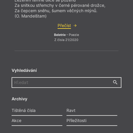
Za snítkou střemchy v černé pérované drožce,
Za sn
Za čepcem sněhu, šumem věčných mlýnů.
Za če
(O. Mandelštam)
(O. M
Přečíst
Beletrie
– Poezie
Z čísla 21/2020
Vyhledávání
Archivy
Tištěná čísla
Ravt
Akce
Příležitosti