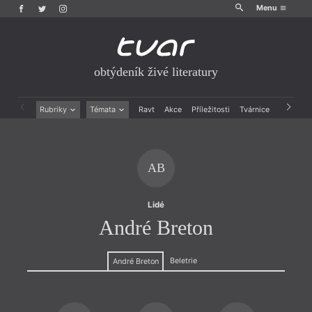
Menu
obtýdeník živé literatury
Rubriky
Témata
Ravt
Akce
Příležitosti
Tvárnice
Archiv
Beletrie
Ženy v katolické literatuře
Drobná publicistika
Právě vychází
Esejistika
Mauzoleum
AB
Recenze a reflexe
Divadlo
Reportáže
Historie kolonialismu
Rozhovory
Dokument
Lidé
Výroční ceny
André Breton
Beletrie
André Breton