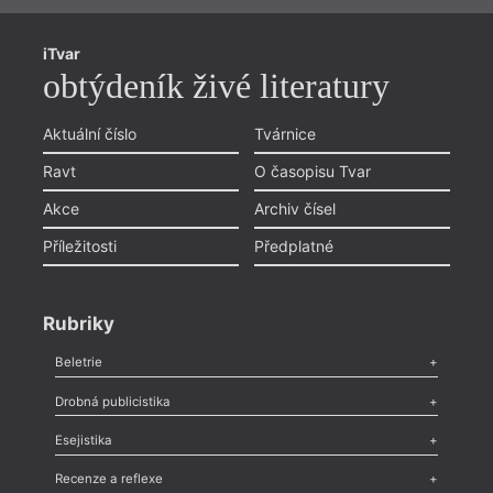
iTvar
obtýdeník živé literatury
Aktuální číslo
Tvárnice
Ravt
O časopisu Tvar
Akce
Archiv čísel
Příležitosti
Předplatné
Rubriky
Beletrie
Poezie
,
Próza
,
Dokumenty
,
Drama
,
Celá rubrika
Drobná publicistika
Odlesk
,
Zasláno
,
Nezařazené
,
Novinky v Tvaru
,
Slovo
,
Výročí
,
Esejistika
Nekrolog
,
Glosa
,
Sloupek
,
Pozvánka
,
Literární soutěž
,
Komentář
,
Celá rubrika
Esej
,
Pádlo
,
Úvaha
,
Texty
,
Studie
,
Celá rubrika
Recenze a reflexe