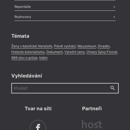
Recenze
,
Dvakrát
,
Horké párky
,
969 slov o próze
,
Reportáže
Méně slov o próze
,
Celá rubrika
Literární zítřky
,
Reportáž
,
Literární život
,
Divadlo
,
Kritický ohlas
,
Rozhovory
Celá rubrika
Rozhovor
,
Anketa
,
Celá rubrika
Témata
Ženy v katolické literatuře
,
Právě vychází
,
Mauzoleum
,
Divadlo
,
Historie kolonialismu
,
Dokument
,
Výroční ceny
,
Útvary Sylvy Ficové
,
969 slov o próze
,
Islám
Vyhledávání
Tvar na síti
Partneři