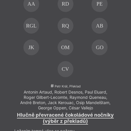
AA
RD
PE
RGL
RQ
AB
JK
OM
GO
CV
Petr Král, Překlad
Antonin Artaud
,
Robert Desnos
,
Paul Eluard
,
A
Roger Gilbert-Lecomte
,
Raymond Queneau
,
R
André Breton
,
Jack Kerouac
,
Osip Mandelštam
,
An
George Oppen
,
César Vallejo
Hlučně převracené čokoládové nočníky
Hlu
(výběr z překladů)
Ležením temné ulice se poženu
Ležen