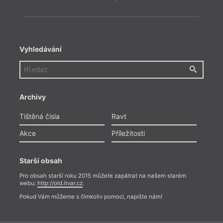
Vyhledávání
Archivy
Tištěná čísla
Ravt
Akce
Příležitosti
Starší obsah
Pro obsah starší roku 2015 můžete zapátrat na našem starém
Pokud
webu:
http://old.itvar.cz
.
zbyte
vypíp
Pokud Vám můžeme s čímkoliv pomoci, napište nám!
vulga
politi