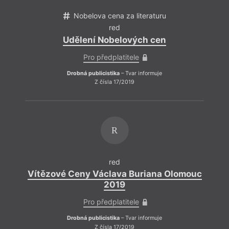
Nobelova cena za literaturu
red
Div
Udělení Nobelových cen
Jedno
Pro předplatitele
jak t
by by
Drobná publicistika
– Tvar informuje
zásah
Z čísla 17/2019
aneste
uklíz
ním da
týmov
R
red
Vítězové Ceny Václava Buriana Olomouc
2019
Pro předplatitele
Drobná publicistika
– Tvar informuje
Z čísla 17/2019