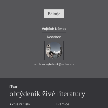
snaží
košat
neber
Edituje
Vojtěch Němec
Redakce
chorobnybeletrik@centrum.cz
Úkrok
iTvar
rychl
obtýdeník živé literatury
Zamys
jedná
prosp
Aktuální číslo
Tvárnice
kroke