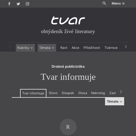
Menu
obtýdeník živé literatury
Drobná publicistika
Tvar informuje
Rubriky
Témata
Ravt
Akce
Příležitosti
Tvárnice
Archiv
Beletrie
Ženy v katolické literatuře
Drobná publicistika
Právě vychází
Drobná publicistika
Esejistika
Mauzoleum
Tvar informuje
Recenze a reflexe
Divadlo
Reportáže
Historie kolonialismu
Rozhovory
Dokument
Slovo
Sloupek
Glosa
Nekrolog
Zasláno
Kardio
Tvar informuje
Výroční ceny
Témata
Témata
Projev
,
Dokument
R