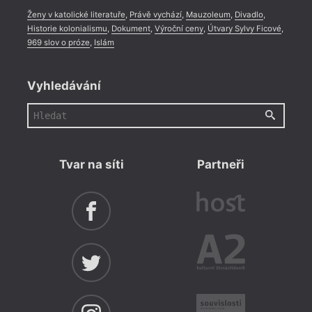
Ženy v katolické literatuře
,
Právě vychází
,
Mauzoleum
,
Divadlo
,
Historie kolonialismu
,
Dokument
,
Výroční ceny
,
Útvary Sylvy Ficové
,
969 slov o próze
,
Islám
Vyhledávání
Ro
Tvar na síti
Partneři
Podle
Čechů
vztah
sudet
na čá
prezi
vytáh
cynic