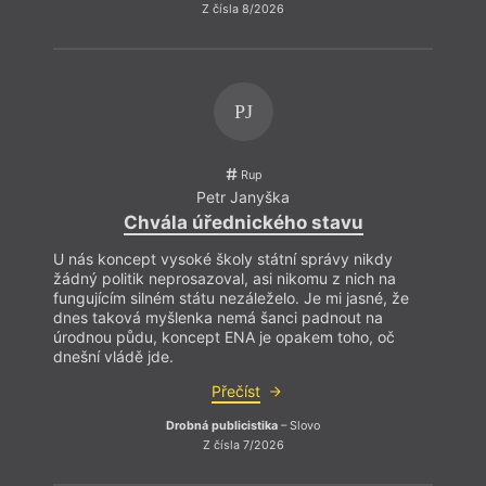
Z čísla 8/2026
PJ
Rup
Petr Janyška
Chvála úřednického stavu
U nás koncept vysoké školy státní správy nikdy
žádný politik neprosazoval, asi nikomu z nich na
fungujícím silném státu nezáleželo. Je mi jasné, že
dnes taková myšlenka nemá šanci padnout na
úrodnou půdu, koncept ENA je opakem toho, oč
dnešní vládě jde.
Přečíst
Drobná publicistika
– Slovo
Z čísla 7/2026