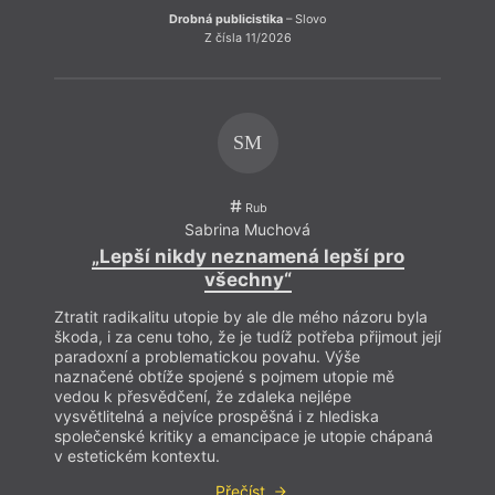
Drobná publicistika
– Slovo
Z čísla 11/2026
SM
Fisher
Rub
spíš 
Sabrina Muchová
„Lepší nikdy neznamená lepší pro
všechny“
Ztratit radikalitu utopie by ale dle mého názoru byla
škoda, i za cenu toho, že je tudíž potřeba přijmout její
paradoxní a problematickou povahu. Výše
naznačené obtíže spojené s pojmem utopie mě
vedou k přesvědčení, že zdaleka nejlépe
vysvětlitelná a nejvíce prospěšná i z hlediska
společenské kritiky a emancipace je utopie chápaná
v estetickém kontextu.
Přečíst