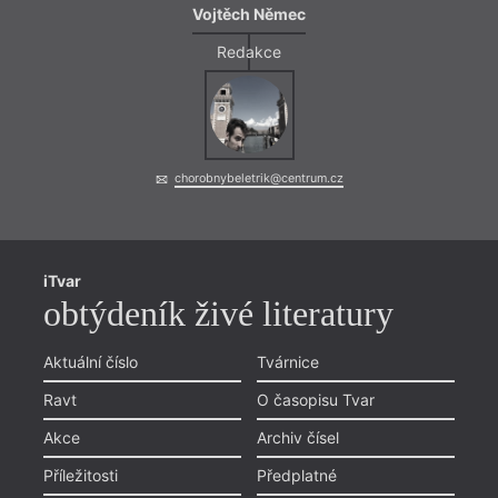
Vojtěch Němec
Redakce
chorobnybeletrik@centrum.cz
iTvar
obtýdeník živé literatury
Aktuální číslo
Tvárnice
Ravt
O časopisu Tvar
Akce
Archiv čísel
Příležitosti
Předplatné