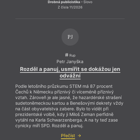
Drobná publicistika
– Slovo
Z čísla 11/2026
PJ
Rup
Petr Janyška
Rozděl a panuj, usmířit se dokážou jen
odvážní
Podle letošního průzkumu STEM má 87 procent
Čechů k Německu příznivý či víceméně příznivý
vztah. Zároveň je ale jasné, že hazardérské strašení
sudetoněmeckou kartou a Benešovými dekrety vždy
na část obyvatelstva zabere. Bylo to vidět při
prezidentské volbě, kdy ji Miloš Zeman perfidně
vytáhl na Karla Schwarzenberga. A na ty teď zase
cynicky míří SPD. Rozděl a panuj.
Přečíst