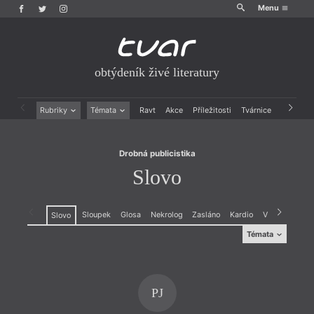
Menu
obtýdeník živé literatury
Drobná publicistika
Slovo
Rubriky
Témata
Ravt
Akce
Příležitosti
Tvárnice
Archiv
Beletrie
Ženy v katolické literatuře
Drobná publicistika
Právě vychází
Drobná publicistika
Esejistika
Mauzoleum
Slovo
Recenze a reflexe
Divadlo
Reportáže
Historie kolonialismu
Rozhovory
Dokument
Sloupek
Glosa
Nekrolog
Zasláno
Kardio
Výročí
Odle
Slovo
Výroční ceny
Témata
Témata
Projev
,
Dokument
PJ