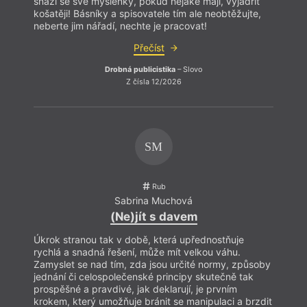
snaží se své myšlenky, pokud nějaké mají, vyjádřit
košatěji! Básníky a spisovatele tím ale neobtěžujte,
neberte jim nářadí, nechte je pracovat!
Přečíst
Drobná publicistika
– Slovo
Z čísla 12/2026
SM
Rub
Sabrina Muchová
(Ne)jít s davem
Úkrok stranou tak v době, která upřednostňuje
rychlá a snadná řešení, může mít velkou váhu.
Zamyslet se nad tím, zda jsou určité normy, způsoby
jednání či celospolečenské principy skutečně tak
prospěšné a pravdivé, jak deklarují, je prvním
krokem, který umožňuje bránit se manipulaci a brzdit