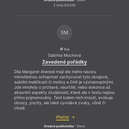
Drobná publicistika
– Slovo
Z čísla 9/2026
SM
Rub
Sabrina Muchová
Zavedené pořádky
Díla Margaret Atwood mají dle mého názoru
mimořádnou schopnost zachycovat tyto okrajové,
subtilní maličkosti či motivy a činit je významuplnými.
Jde mnohdy o prchavé, neurčité, nebo dokonce až
absurdní aspekty zkušenosti, které ale v textu nejsou
přímo pojmenovány. Text kolem nich krouží, evokuje
obrazy, pocity, ale také vyvolává zvuky, vůně či
chutě.
Přečíst
Drobná publicistika
– Slovo