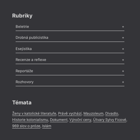
Rubriky
Beletrie
Poezie
,
Próza
,
Dokumenty
,
Drama
,
Celá rubrika
Drobná publicistika
Odlesk
,
Zasláno
,
Nezařazené
,
Novinky v Tvaru
,
Slovo
,
Výročí
,
Esejistika
Nekrolog
,
Glosa
,
Sloupek
,
Pozvánka
,
Literární soutěž
,
Komentář
,
Celá rubrika
Esej
,
Pádlo
,
Úvaha
,
Texty
,
Studie
,
Celá rubrika
Recenze a reflexe
Recenze
,
Dvakrát
,
Horké párky
,
969 slov o próze
,
Reportáže
Méně slov o próze
,
Celá rubrika
Literární zítřky
,
Reportáž
,
Literární život
,
Divadlo
,
Kritický ohlas
,
Rozhovory
Celá rubrika
Rozhovor
,
Anketa
,
Celá rubrika
Témata
Ženy v katolické literatuře
,
Právě vychází
,
Mauzoleum
,
Divadlo
,
Historie kolonialismu
,
Dokument
,
Výroční ceny
,
Útvary Sylvy Ficové
,
969 slov o próze
,
Islám