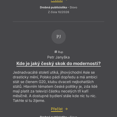
Jak 
Drobná publicistika
– Slovo
Páni, 
Z čísla 10/2026
když 
vykaš
ramp
PJ
Rup
Petr Janyška
Kde je jaký český skok do modernosti?
Jednadvacáté století utíká, jihovýchodní Asie se
drasticky mění, Polsko pádí dopředu a má ambici
stát se členem G20, klubu dvaceti nejbohatších
států. Hlavním tématem české politiky je, zda lidé
mají platit za televizi částku necelých tří kafí
měsíčně. A dostupné bydlení stále kde nic tu nic.
Takhle si tu žijeme.
Přečíst