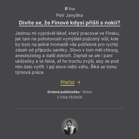
Rup
Petr Janyška
Divíte se, že Finové kdysi přišli s nokií?
Jednou mi vyprávěl lékař, který pracoval ve Finsku,
Skute
jak tam na pohotovosti vymýšleli pojízdný stůl, kde
techn
by bylo na jedné hromadě vše potřebné pro rychlý
natol
zásah od příjezdu sanitky. Slovo v tom měl chirurg,
čehos
anesteziolog a další doktoři. Zeptali se ale i paní
propad
uklízečky a ta řekla, ať ho trochu zvýší, aby se pod
ním dalo vytřít. I její slovo mělo váhu. Říká se tomu
týmová práce.
Přečíst
Drobná publicistika
– Slovo
Z čísla 13/2026