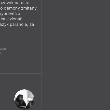
kazovák na ústa.
nto démony zmítaný
 vypravěč a
lní vizionář,
 jazyk paranoie, za
.
keta
3