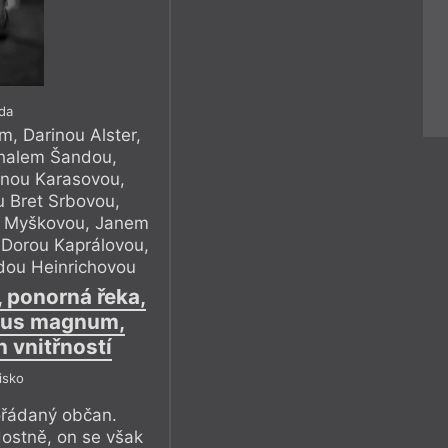
da
, Darinou Alster,
halem Šandou,
nou Karasovou,
u Bret Srbovou,
u Myškovou, Janem
 Dorou Kaprálovou,
dou Heinrichovou
, ponorná řeka,
pus magnum,
 vnitřností
isko
ořádaný občan.
dostně, on se však