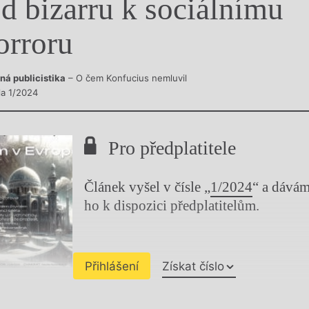
d bizarru k sociálnímu
y
orroru
ná publicistika
– O čem Konfucius nemluvil
la 1/2024
Pro předplatitele
Článek vyšel v čísle „
1/2024
“ a dává
ho k dispozici předplatitelům.
Přihlášení
Získat číslo