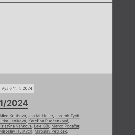
Vyšlo 11. 1. 2024
1/2024
Alice Koubová
,
Jan M. Heller
,
Jaromír Typlt
,
Jitka Jeníková
,
Kateřina Rudčenková
,
Kristýna Vaňková
,
Lale Gül
,
Marko Pogačar
,
Miroslav Huptych
,
Miroslav Petříček
,