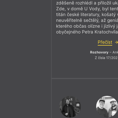
zděšeně rozhlédl a přiložil u
Zde, v domě U Vody, byl te
titán české literatury, košatý
neuvěřitelně sečtělý, až geniá
kterého občas olízne i jízlivý
obyčejného Petra Kratochvíla
Přečíst
Rozhovory
– An
Z čísla 17/202