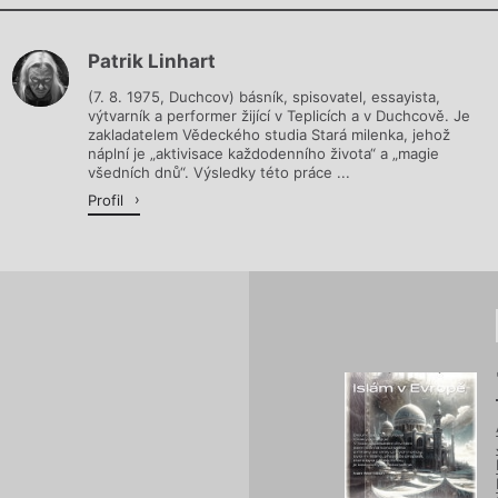
Chviličku.
Patrik Linhart
Načítá se.
(7. 8. 1975, Duchcov) básník, spisovatel, essayista,
výtvarník a performer žijící v Teplicích a v Duchcově. Je
zakladatelem Vědeckého studia Stará milenka, jehož
náplní je „aktivisace každodenního života“ a „magie
všedních dnů“. Výsledky této práce ...
Profil