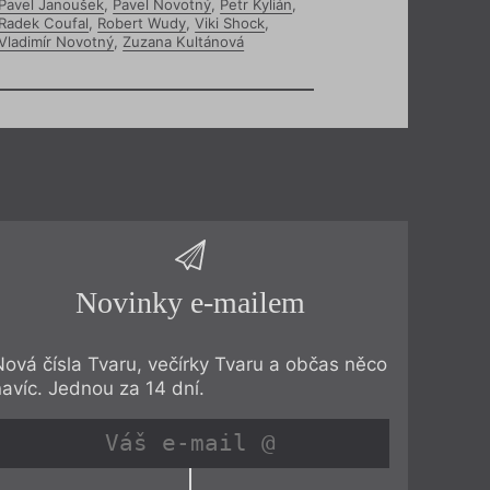
Pavel Janoušek
,
Pavel Novotný
,
Petr Kylián
,
Radek Coufal
,
Robert Wudy
,
Viki Shock
,
Vladimír Novotný
,
Zuzana Kultánová
Novinky e-mailem
Nová čísla Tvaru, večírky Tvaru a občas něco
navíc. Jednou za 14 dní.