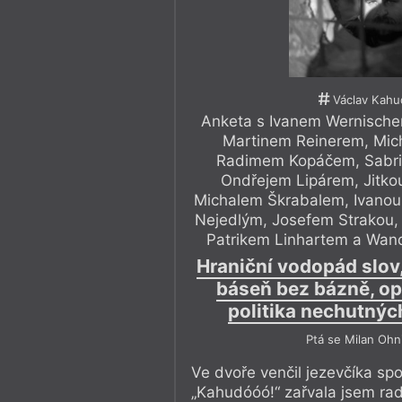
Václav Kahu
Anketa s Ivanem Wernischem
Martinem Reinerem, Mic
Radimem Kopáčem, Sabri
Ondřejem Lipárem, Jitko
Michalem Škrabalem, Ivano
Nejedlým, Josefem Strakou,
Patrikem Linhartem a Wan
Hraniční vodopád slov
báseň bez bázně, o
politika nechutných
Ptá se Milan Ohn
Ve dvoře venčil jezevčíka sp
„Kahudóóó!“ zařvala jsem ra