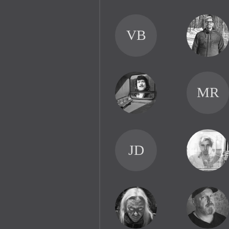
VB
MR
JD