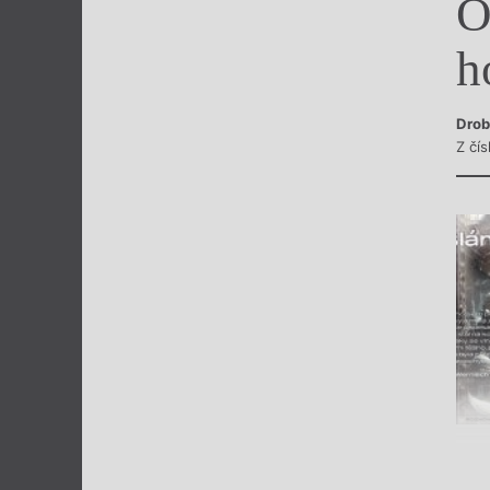
O
Výroční cen
h
Drob
Z čís