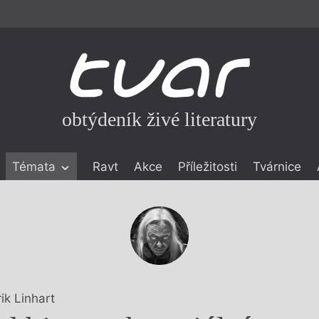
obtýdeník živé literatury
Témata
Ravt
Akce
Příležitosti
Tvárnice
ické literatuře
icistika
zí
eflexe
onialismu
ik Linhart