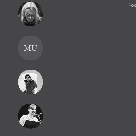
Pok
MU
SK