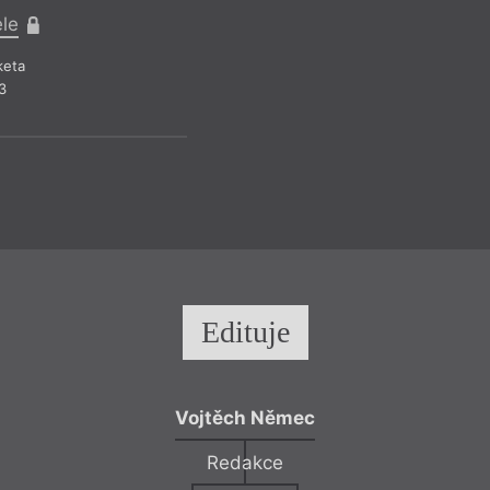
ele
Pr
keta
R
3
Edituje
Vojtěch Němec
Redakce