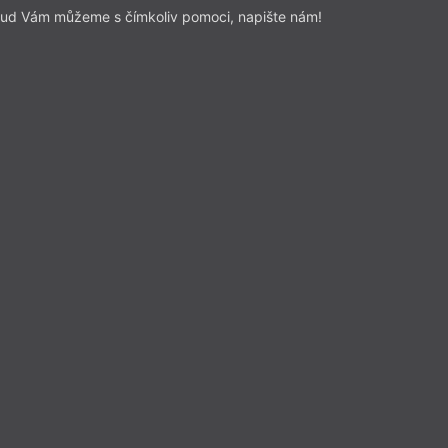
ud Vám můžeme s čímkoliv pomoci, napište nám!
FK
MU
PG
PN