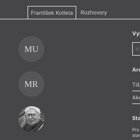
y
Rozhovory
František Kotleta
Vy
MU
Ar
MR
Tiš
Ak
MV
St
Pro
sta