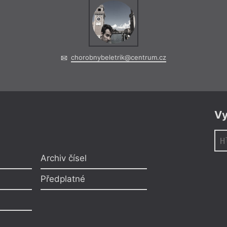
chorobnybeletrik@centrum.cz
Vy
Archiv čísel
Předplatné