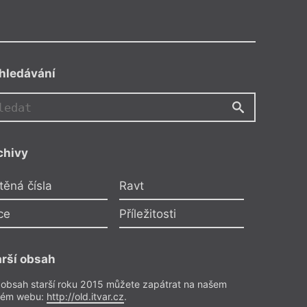
hledávání
VJ
MU
chivy
MR
těná čísla
Ravt
ce
Příležitosti
arší obsah
 obsah starší roku 2015 můžete zapátrat na našem
rém webu:
http://old.itvar.cz
.