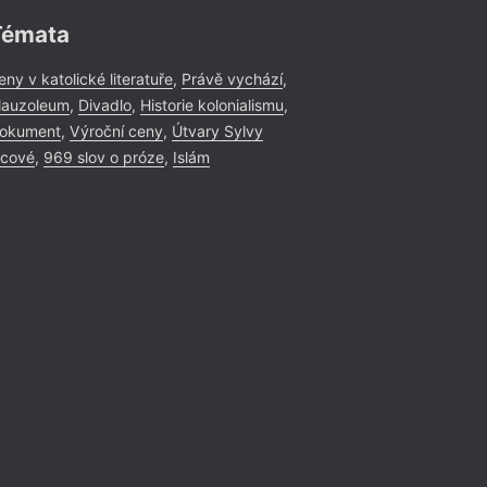
Témata
eny v katolické literatuře
,
Právě vychází
,
auzoleum
,
Divadlo
,
Historie kolonialismu
,
okument
,
Výroční ceny
,
Útvary Sylvy
icové
,
969 slov o próze
,
Islám