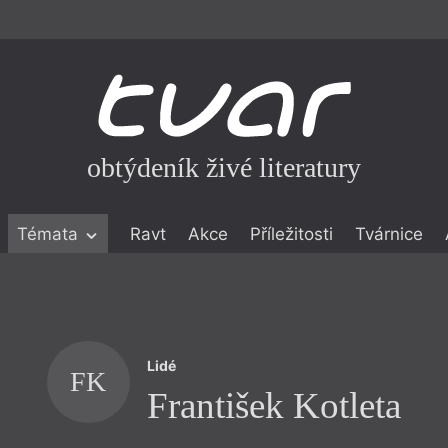
obtýdeník živé literatury
Témata
Ravt
Akce
Příležitosti
Tvárnice
ické literatuře
icistika
zí
Lidé
eflexe
FK
František Kotleta
onialismu