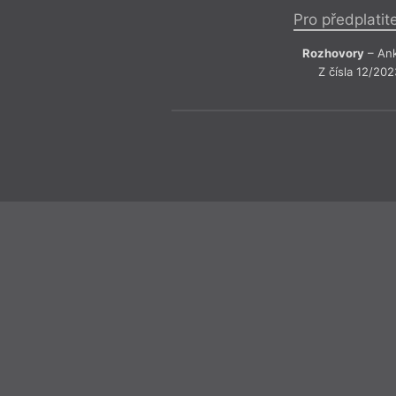
Pro předplatit
Rozhovory
– An
Z čísla 12/202