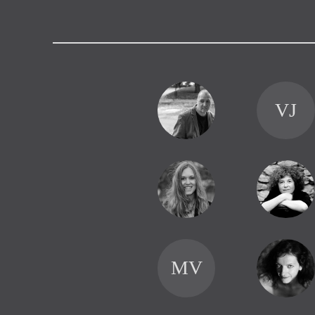
Výroční cen
VJ
MV