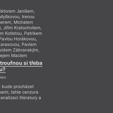
iktorem Janišem,
Anketa s Emile
Myškovou, Irenou
Milošem Urban
nerem, Michalem
Douskovou, M
 Jiřím Kratochvilem,
Vieweghem, Olgou 
m Kotletou, Patrikem
Svatavou Antošovou
 Pavlou Horákovou,
Linhartem, Petr
arasovou, Pavlem
Milanem Uhdem,
videm Zábranským,
Göblem, Janem 
řejem Maclem
Petrem Na
 troufnou si třeba
Na Dahla si tro
u?
isko
P
 a bude procházet
V situaci, kdy Evro
ami, tahle cenzura
rozsáhlými společe
analizaci literatury a
ještě urychlí už teď 
ztrátu jejího smyslu
Emil Hakl