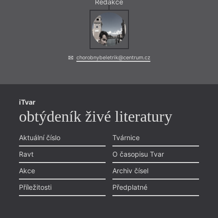
Redakce
chorobnybeletrik@centrum.cz
iTvar
obtýdeník živé literatury
Aktuální číslo
Tvárnice
Ravt
O časopisu Tvar
Akce
Archiv čísel
Příležitosti
Předplatné