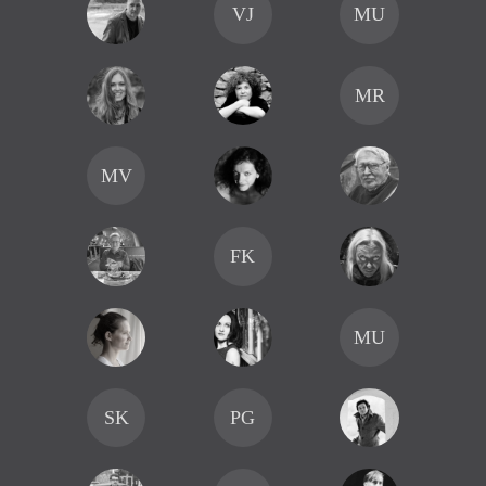
VJ
MU
MR
MV
FK
MU
SK
PG