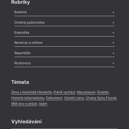
Rubriky
Beletrie
Poezie
,
Próza
,
Dokumenty
,
Drama
,
Celá rubrika
Drobná publicistika
Odlesk
,
Zasláno
,
Nezařazené
,
Novinky v Tvaru
,
Slovo
,
Výročí
,
Esejistika
Nekrolog
,
Glosa
,
Sloupek
,
Pozvánka
,
Literární soutěž
,
Komentář
,
Celá rubrika
Esej
,
Pádlo
,
Úvaha
,
Texty
,
Studie
,
Celá rubrika
Recenze a reflexe
Recenze
,
Dvakrát
,
Horké párky
,
969 slov o próze
,
Reportáže
Méně slov o próze
,
Celá rubrika
Literární zítřky
,
Reportáž
,
Literární život
,
Divadlo
,
Kritický ohlas
,
Rozhovory
Celá rubrika
Rozhovor
,
Anketa
,
Celá rubrika
Témata
Ženy v katolické literatuře
,
Právě vychází
,
Mauzoleum
,
Divadlo
,
Historie kolonialismu
,
Dokument
,
Výroční ceny
,
Útvary Sylvy Ficové
,
969 slov o próze
,
Islám
Vyhledávání