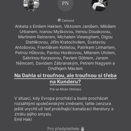
PN
Cenzura
Anketa s Emilem Haklem, Viktorem Janišem, Milošem
Anket
Urbanem, Ivanou Myškovou, Irenou Douskovou,
Ur
Martinem Reinerem, Michalem Vieweghem, Olgou
Mar
Stehlíkovou, Jiřím Kratochvilem, Svatavou
Antošovou, Františkem Kotletou, Patrikem Linhartem,
Antoš
Petrou Hůlovou, Pavlou Horákovou, Milanem Uhdem,
Petro
Sabrinou Karasovou, Pavlem Göblem, Janem
S
Němcem, Davidem Zábranským, Petrem Nagyem a
Němc
Ondřejem Maclem
Na Dahla si troufnou, ale troufnou si třeba
Na D
na Kunderu?
Ptá se Milan Ohnisko
V situaci, kdy Evropa prochází a bude procházet
V sit
rozsáhlými společenskými změnami, tahle cenzura
rozsá
ještě urychlí už teď probíhající banalizaci literatury a
ještě 
ztrátu jejího smyslu.
ztrátu
Emil Hakl
Emil 
Pro předplatitele