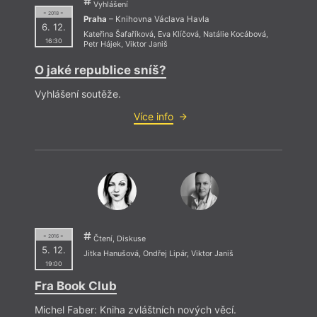
Vyhlášení
= 2018 =
Praha
– Knihovna Václava Havla
6. 12.
Kateřina Šafaříková
,
Eva Klíčová
,
Natálie Kocábová
,
16:30
Petr Hájek
,
Viktor Janiš
O jaké republice sníš?
Vyhlášení soutěže.
Více info
= 2016 =
Čtení, Diskuse
5. 12.
Jitka Hanušová
,
Ondřej Lipár
,
Viktor Janiš
19:00
Fra Book Club
Michel Faber: Kniha zvláštních nových věcí.