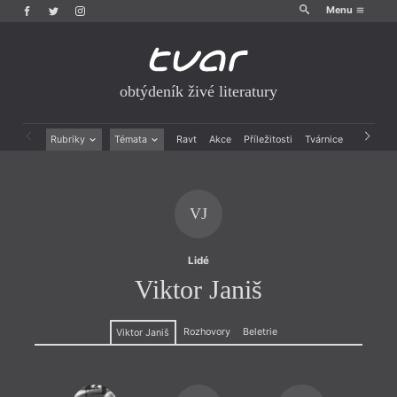
Menu
obtýdeník živé literatury
Rubriky
Témata
Ravt
Akce
Příležitosti
Tvárnice
Archiv
Beletrie
Ženy v katolické literatuře
Drobná publicistika
Právě vychází
Esejistika
Mauzoleum
VJ
Recenze a reflexe
Divadlo
Reportáže
Historie kolonialismu
Rozhovory
Dokument
Lidé
Výroční ceny
Viktor Janiš
Rozhovory
Beletrie
Viktor Janiš